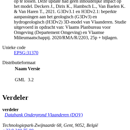
op te lossen. Deze update had geen inhoudelijke impact op
het model. Deckers J., Dirix K., Hambsch L., Van Baelen K.
& Van Haren T., 2021. G3Dv3.1 en H3Dv2.1: beperkte
aanpassingen aan het geologisch (G3Dv3) en
hydrogeologisch (H3Dv2) 3D-model van Vlaanderen. Studie
uitgevoerd in opdracht van: Vlaams Planbureau voor
Omgeving (Departement Omgeving) en Vlaamse
Milieumaatschappij. 2020/RMA/R/2203, 25p + bijlagen.
Unieke code
EPSG:31370
Distributieformaat
Naam
Versie
GML
3.2
Verdeler
verdeler
Databank Ondergrond Vlaanderen (DOV)
Technologiepark-Zwijnaarde 68
,
Gent
,
9052
,
België