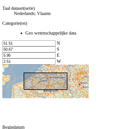
Taal dataset(serie)
Nederlands; Vlaams
Categorie(en)
Geo wetenschappelijke data
N
S
E
W
Begindatum