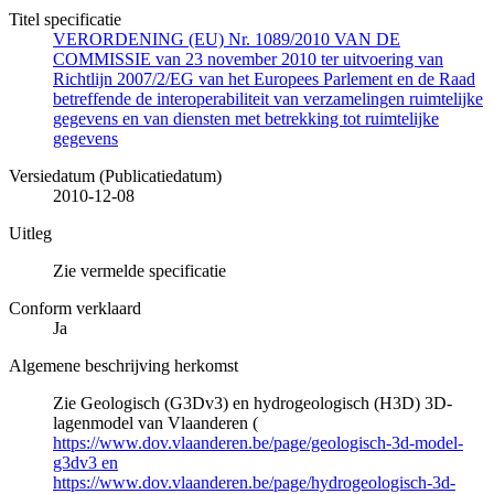
Titel specificatie
VERORDENING (EU) Nr. 1089/2010 VAN DE
COMMISSIE van 23 november 2010 ter uitvoering van
Richtlijn 2007/2/EG van het Europees Parlement en de Raad
betreffende de interoperabiliteit van verzamelingen ruimtelijke
gegevens en van diensten met betrekking tot ruimtelijke
gegevens
Versiedatum (Publicatiedatum)
2010-12-08
Uitleg
Zie vermelde specificatie
Conform verklaard
Ja
Algemene beschrijving herkomst
Zie Geologisch (G3Dv3) en hydrogeologisch (H3D) 3D-
lagenmodel van Vlaanderen (
https://www.dov.vlaanderen.be/page/geologisch-3d-model-
g3dv3 en
https://www.dov.vlaanderen.be/page/hydrogeologisch-3d-