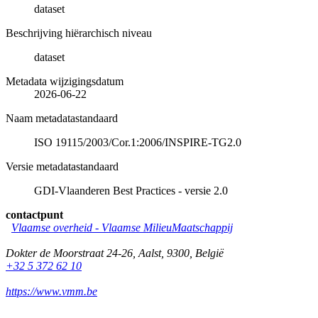
dataset
Beschrijving hiërarchisch niveau
dataset
Metadata wijzigingsdatum
2026-06-22
Naam metadatastandaard
ISO 19115/2003/Cor.1:2006/INSPIRE-TG2.0
Versie metadatastandaard
GDI-Vlaanderen Best Practices - versie 2.0
contactpunt
Vlaamse overheid - Vlaamse MilieuMaatschappij
Dokter de Moorstraat 24-26
,
Aalst
,
9300
,
België
+32 5 372 62 10
https://www.vmm.be