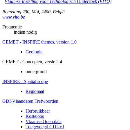
Vlaamse Instelling voor Technologisch Onderzoek (VITO)
Boeretang 200
,
Mol
,
2400
,
België
www.vito.be
Frequentie
indien nodig
GEMET - INSPIRE themes, version 1.0
Geologie
GEMET - Concepten, versie 2.4
ondergrond
INSPIRE - Spatial scope
Regionaal
GDI-Vlaanderen Trefwoorden
Herbruikbaar
Kosteloos
Vlaamse Open data
Toegevoegd GDI-Vl