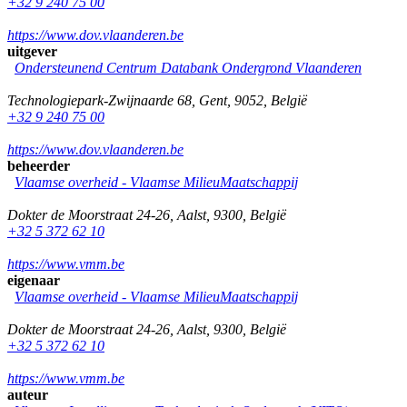
+32 9 240 75 00
https://www.dov.vlaanderen.be
uitgever
Ondersteunend Centrum Databank Ondergrond Vlaanderen
Technologiepark-Zwijnaarde 68
,
Gent
,
9052
,
België
+32 9 240 75 00
https://www.dov.vlaanderen.be
beheerder
Vlaamse overheid - Vlaamse MilieuMaatschappij
Dokter de Moorstraat 24-26
,
Aalst
,
9300
,
België
+32 5 372 62 10
https://www.vmm.be
eigenaar
Vlaamse overheid - Vlaamse MilieuMaatschappij
Dokter de Moorstraat 24-26
,
Aalst
,
9300
,
België
+32 5 372 62 10
https://www.vmm.be
auteur