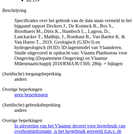
HCOV
Beschrijving
Specificaties over het gebruik van de data staan vermeld in het
bijgaand rapport Deckers J., De Koninck R., Bos S.,
Broothaers M., Dirix K., Hambsch L., Lagrou, D.,
Lanckacker T., Matthijs, J., Rombaut B., Van Baelen K. &
Van Haren T., 2019. Geologisch (G3Dv3) en
hydrogeologisch (H3D) 3D-lagenmodel van Vlaanderen.
Studie uitgevoerd in opdracht van: Vlaams Planbureau voor
Omgeving (Departement Omgeving) en Vlaamse
Milieumaatschappij 2018/RMA/R/1569, 286p. + bijlagen
(Juridische) toegangsbeperking
anders
Overige beperkingen
geen beperkingen
(Juridische) gebruiksbeperking
anders
Overige beperkingen
In uitvoering van het Vlaamse decreet voor hergebruik van
overheidsinformatie, is het hergebruik geregeld d.m.v. de