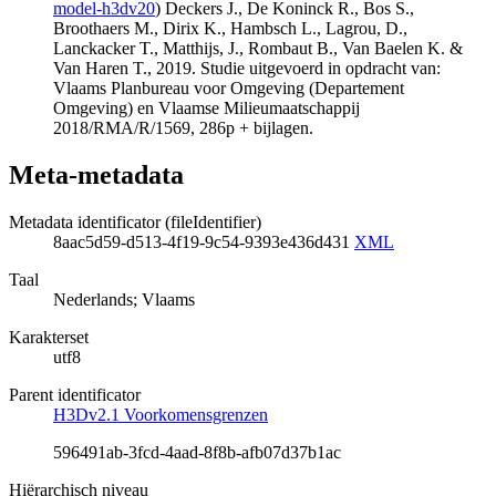
model-h3dv20
) Deckers J., De Koninck R., Bos S.,
Broothaers M., Dirix K., Hambsch L., Lagrou, D.,
Lanckacker T., Matthijs, J., Rombaut B., Van Baelen K. &
Van Haren T., 2019. Studie uitgevoerd in opdracht van:
Vlaams Planbureau voor Omgeving (Departement
Omgeving) en Vlaamse Milieumaatschappij
2018/RMA/R/1569, 286p + bijlagen.
Meta-metadata
Metadata identificator (fileIdentifier)
8aac5d59-d513-4f19-9c54-9393e436d431
XML
Taal
Nederlands; Vlaams
Karakterset
utf8
Parent identificator
H3Dv2.1 Voorkomensgrenzen
596491ab-3fcd-4aad-8f8b-afb07d37b1ac
Hiërarchisch niveau