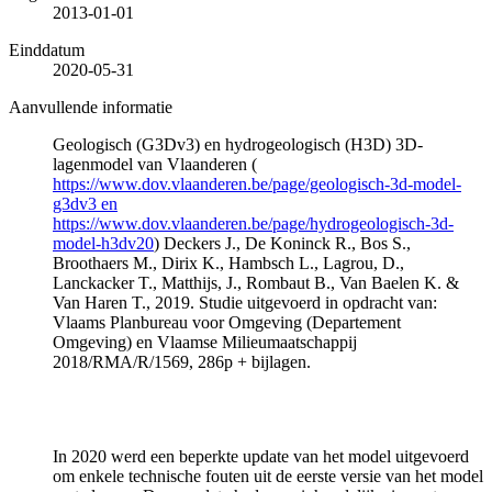
2013-01-01
Einddatum
2020-05-31
Aanvullende informatie
Geologisch (G3Dv3) en hydrogeologisch (H3D) 3D-
lagenmodel van Vlaanderen (
https://www.dov.vlaanderen.be/page/geologisch-3d-model-
g3dv3 en
https://www.dov.vlaanderen.be/page/hydrogeologisch-3d-
model-h3dv20
) Deckers J., De Koninck R., Bos S.,
Broothaers M., Dirix K., Hambsch L., Lagrou, D.,
Lanckacker T., Matthijs, J., Rombaut B., Van Baelen K. &
Van Haren T., 2019. Studie uitgevoerd in opdracht van:
Vlaams Planbureau voor Omgeving (Departement
Omgeving) en Vlaamse Milieumaatschappij
2018/RMA/R/1569, 286p + bijlagen.
In 2020 werd een beperkte update van het model uitgevoerd
om enkele technische fouten uit de eerste versie van het model