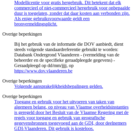
Modellicentie voor gratis hergebruik. Dit betekent dat elk
commercieel of niet-commercieel hergebruik voor onbepaalde
duur is toegelaten, zonder dat daar kosten aan verbonden zijn.
Als enige gebruiksvoorwaarde geldt een
bronvermeldingsplicht.
Overige beperkingen
Bij het gebruik van de informatie die DOV aanbiedt, dient
steeds volgende standaardreferentie gebruikt te worden:
Databank Ondergrond Vlaanderen - (vermelding van de
beheerder en de specifieke geraadpleegde gegevens) -
Geraadpleegd op dd/mm/jjjj, op
https://www.dov.vlaanderen.be
Overige beperkingen
Volgende aansprakelijkheidsbepalingen gelden.
Overige beperkingen
Toegang en gebruik voor het uitvoeren van taken van
algemeen belang, op niveau van Vlaamse overheidsinstanties
is geregeld door het Besluit van de Vlaamse Regering met de
regels voor toegang en gebruik van geografische
gegevensbronnen toegevoegd aan de GDI, door deelnemers
GDI-Vlaanderen. Dit gebruik is kosteloos.