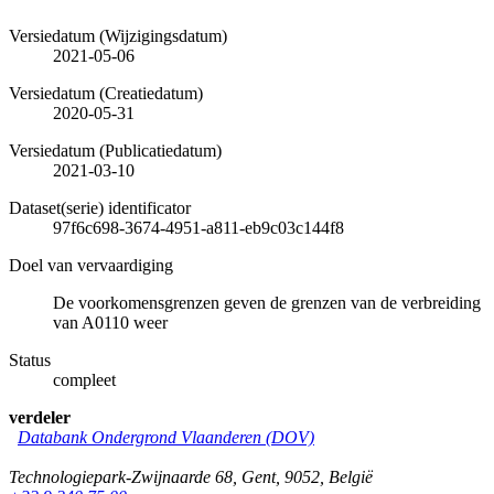
Versiedatum (Wijzigingsdatum)
2021-05-06
Versiedatum (Creatiedatum)
2020-05-31
Versiedatum (Publicatiedatum)
2021-03-10
Dataset(serie) identificator
97f6c698-3674-4951-a811-eb9c03c144f8
Doel van vervaardiging
De voorkomensgrenzen geven de grenzen van de verbreiding
van A0110 weer
Status
compleet
verdeler
Databank Ondergrond Vlaanderen (DOV)
Technologiepark-Zwijnaarde 68
,
Gent
,
9052
,
België