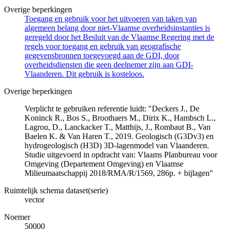
Overige beperkingen
Toegang en gebruik voor het uitvoeren van taken van
algemeen belang door niet-Vlaamse overheidsinstanties is
geregeld door het Besluit van de Vlaamse Regering met de
regels voor toegang en gebruik van geografische
gegevensbronnen toegevoegd aan de GDI, door
overheidsdiensten die geen deelnemer zijn aan GDI-
Vlaanderen. Dit gebruik is kosteloos.
Overige beperkingen
Verplicht te gebruiken referentie luidt: "Deckers J., De
Koninck R., Bos S., Broothaers M., Dirix K., Hambsch L.,
Lagrou, D., Lanckacker T., Matthijs, J., Rombaut B., Van
Baelen K. & Van Haren T., 2019. Geologisch (G3Dv3) en
hydrogeologisch (H3D) 3D-lagenmodel van Vlaanderen.
Studie uitgevoerd in opdracht van: Vlaams Planbureau voor
Omgeving (Departement Omgeving) en Vlaamse
Milieumaatschappij 2018/RMA/R/1569, 286p. + bijlagen"
Ruimtelijk schema dataset(serie)
vector
Noemer
50000