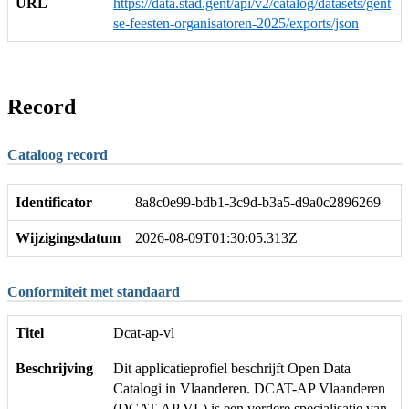
URL
https://data.stad.gent/api/v2/catalog/datasets/gent
se-feesten-organisatoren-2025/exports/json
Record
Cataloog record
Identificator
8a8c0e99-bdb1-3c9d-b3a5-d9a0c2896269
Wijzigingsdatum
2026-08-09T01:30:05.313Z
Conformiteit met standaard
Titel
Dcat-ap-vl
Beschrijving
Dit applicatieprofiel beschrijft Open Data
Catalogi in Vlaanderen. DCAT-AP Vlaanderen
(DCAT-AP VL) is een verdere specialisatie van