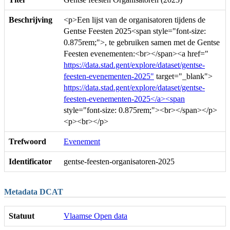
Beschrijving
<p>Een lijst van de organisatoren tijdens de
Gentse Feesten 2025<span style="font-size:
0.875rem;">, te gebruiken samen met de Gentse
Feesten evenementen:<br></span><a href="
https://data.stad.gent/explore/dataset/gentse-
feesten-evenementen-2025"
target="_blank">
https://data.stad.gent/explore/dataset/gentse-
feesten-evenementen-2025</a><span
style="font-size: 0.875rem;"><br></span></p>
<p><br></p>
Trefwoord
Evenement
Identificator
gentse-feesten-organisatoren-2025
Metadata DCAT
Statuut
Vlaamse Open data