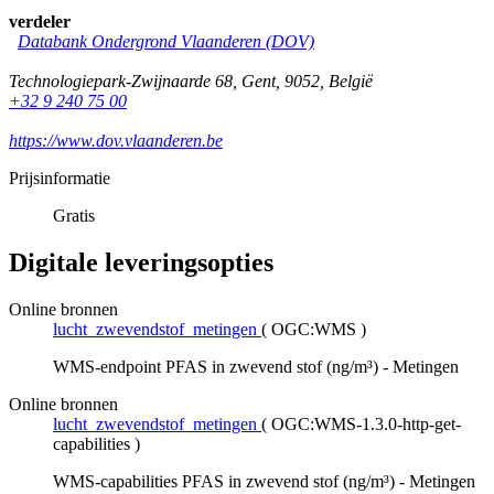
verdeler
Databank Ondergrond Vlaanderen (DOV)
Technologiepark-Zwijnaarde 68
,
Gent
,
9052
,
België
+32 9 240 75 00
https://www.dov.vlaanderen.be
Prijsinformatie
Gratis
Digitale leveringsopties
Online bronnen
lucht_zwevendstof_metingen
(
OGC:WMS
)
WMS-endpoint PFAS in zwevend stof (ng/m³) - Metingen
Online bronnen
lucht_zwevendstof_metingen
(
OGC:WMS-1.3.0-http-get-
capabilities
)
WMS-capabilities PFAS in zwevend stof (ng/m³) - Metingen