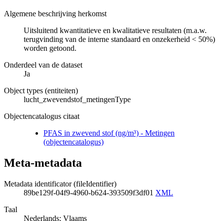
Algemene beschrijving herkomst
Uitsluitend kwantitatieve en kwalitatieve resultaten (m.a.w.
terugvinding van de interne standaard en onzekerheid < 50%)
worden getoond.
Onderdeel van de dataset
Ja
Object types (entiteiten)
lucht_zwevendstof_metingenType
Objectencatalogus citaat
PFAS in zwevend stof (ng/m³) - Metingen
(objectencatalogus)
Meta-metadata
Metadata identificator (fileIdentifier)
89be129f-04f9-4960-b624-393509f3df01
XML
Taal
Nederlands; Vlaams