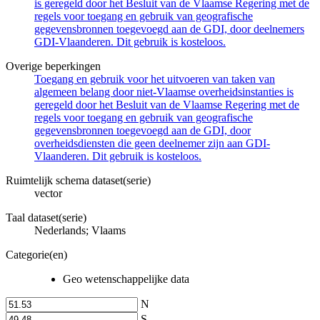
is geregeld door het Besluit van de Vlaamse Regering met de
regels voor toegang en gebruik van geografische
gegevensbronnen toegevoegd aan de GDI, door deelnemers
GDI-Vlaanderen. Dit gebruik is kosteloos.
Overige beperkingen
Toegang en gebruik voor het uitvoeren van taken van
algemeen belang door niet-Vlaamse overheidsinstanties is
geregeld door het Besluit van de Vlaamse Regering met de
regels voor toegang en gebruik van geografische
gegevensbronnen toegevoegd aan de GDI, door
overheidsdiensten die geen deelnemer zijn aan GDI-
Vlaanderen. Dit gebruik is kosteloos.
Ruimtelijk schema dataset(serie)
vector
Taal dataset(serie)
Nederlands; Vlaams
Categorie(en)
Geo wetenschappelijke data
N
S