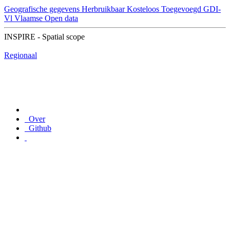
Geografische gegevens
Herbruikbaar
Kosteloos
Toegevoegd GDI-
Vl
Vlaamse Open data
INSPIRE - Spatial scope
Regionaal
Over
Github