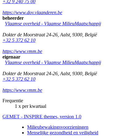
+32 9 240 75 00
https://www.dov.vlaanderen.be
beheerder
Vlaamse overheid - Vlaamse MilieuMaatschappij
Dokter de Moorstraat 24-26
,
Aalst
,
9300
,
België
+32 5 372 62 10
https://www.vmm.be
eigenaar
Vlaamse overheid - Vlaamse MilieuMaatschappij
Dokter de Moorstraat 24-26
,
Aalst
,
9300
,
België
+32 5 372 62 10
https://www.vmm.be
Frequentie
1 x per kwartaal
GEMET - INSPIRE themes, version 1.0
Milieubewakingsvoorzieningen
Menselijke gezondheid en veiligheid