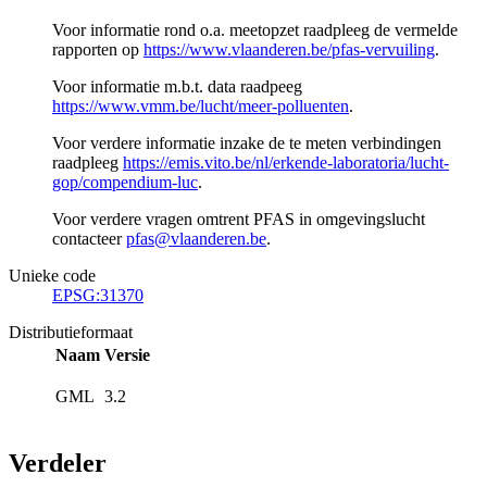
Voor informatie rond o.a. meetopzet raadpleeg de vermelde
rapporten op
https://www.vlaanderen.be/pfas-vervuiling
.
Voor informatie m.b.t. data raadpeeg
https://www.vmm.be/lucht/meer-polluenten
.
Voor verdere informatie inzake de te meten verbindingen
raadpleeg
https://emis.vito.be/nl/erkende-laboratoria/lucht-
gop/compendium-luc
.
Voor verdere vragen omtrent PFAS in omgevingslucht
contacteer
pfas@vlaanderen.be
.
Unieke code
EPSG:31370
Distributieformaat
Naam
Versie
GML
3.2
Verdeler