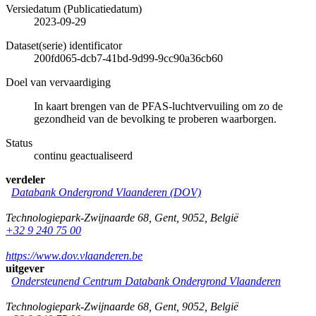
Versiedatum (Publicatiedatum)
2023-09-29
Dataset(serie) identificator
200fd065-dcb7-41bd-9d99-9cc90a36cb60
Doel van vervaardiging
In kaart brengen van de PFAS-luchtvervuiling om zo de
gezondheid van de bevolking te proberen waarborgen.
Status
continu geactualiseerd
verdeler
Databank Ondergrond Vlaanderen (DOV)
Technologiepark-Zwijnaarde 68
,
Gent
,
9052
,
België
+32 9 240 75 00
https://www.dov.vlaanderen.be
uitgever
Ondersteunend Centrum Databank Ondergrond Vlaanderen
Technologiepark-Zwijnaarde 68
,
Gent
,
9052
,
België