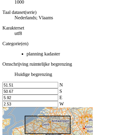
1000
Taal dataset(serie)
Nederlands; Vlaams
Karakterset
utf8
Categorie(en)
planning kadaster
Omschrijving ruimtelijke begrenzing
Huidige begrenzing
N
S
E
W