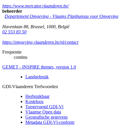
https://www.mercator.vlaanderen.be/
beheerder
Departement Omgeving - Vlaams Planbureau voor Omgeving
Havenlaan 88
,
Brussel
,
1000
,
België
02 553 83 50
https://omgeving.vlaanderen.be/nl/contact
Frequentie
continu
GEMET - INSPIRE themes, version 1.0
Landgebruik
GDI-Vlaanderen Trefwoorden
Herbruikbaar
Kosteloos
Toegevoegd GDI-Vl
Vlaamse Open data
Geografische gegevens
Metadata GDI-Vl-conform