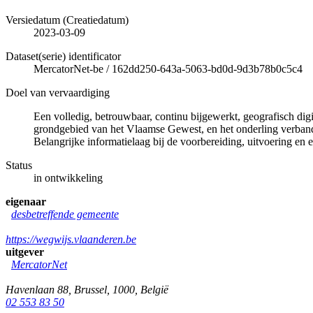
Versiedatum (Creatiedatum)
2023-03-09
Dataset(serie) identificator
MercatorNet-be
/
162dd250-643a-5063-bd0d-9d3b78b0c5c4
Doel van vervaardiging
Een volledig, betrouwbaar, continu bijgewerkt, geografisch di
grondgebied van het Vlaamse Gewest, en het onderling verband 
Belangrijke informatielaag bij de voorbereiding, uitvoering en e
Status
in ontwikkeling
eigenaar
desbetreffende gemeente
https://wegwijs.vlaanderen.be
uitgever
MercatorNet
Havenlaan 88
,
Brussel
,
1000
,
België
02 553 83 50