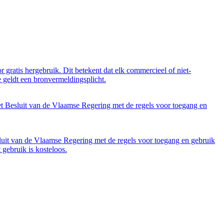
 gratis hergebruik. Dit betekent dat elk commercieel of niet-
 geldt een bronvermeldingsplicht.
et Besluit van de Vlaamse Regering met de regels voor toegang en
luit van de Vlaamse Regering met de regels voor toegang en gebruik
gebruik is kosteloos.