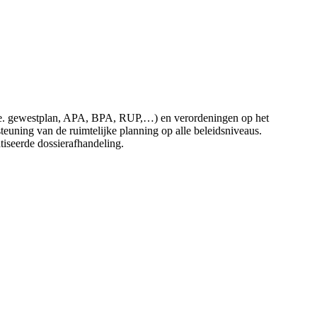
 (i.e. gewestplan, APA, BPA, RUP,…) en verordeningen op het
uning van de ruimtelijke planning op alle beleidsniveaus.
atiseerde dossierafhandeling.