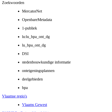
Zoekwoorden
MercatorNet
OpenbareMetadata
1-publiek
lu:lu_bpa_ont_dg
lu_bpa_ont_dg
DSI
stedenbouwkundige informatie
onteigeningsplannen
deelgebieden
bpa
Vlaamse regio's
Vlaams Gewest