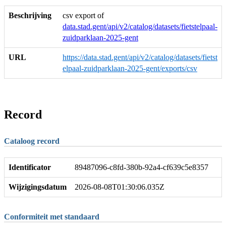
Beschrijving
csv export of
data.stad.gent/api/v2/catalog/datasets/fietstelpaal-
zuidparklaan-2025-gent
URL
https://data.stad.gent/api/v2/catalog/datasets/fietst
elpaal-zuidparklaan-2025-gent/exports/csv
Record
Cataloog record
Identificator
89487096-c8fd-380b-92a4-cf639c5e8357
Wijzigingsdatum
2026-08-08T01:30:06.035Z
Conformiteit met standaard