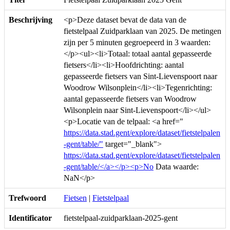
Beschrijving
<p>Deze dataset bevat de data van de
fietstelpaal Zuidparklaan van 2025. De metingen
zijn per 5 minuten gegroepeerd in 3 waarden:
</p><ul><li>Totaal: totaal aantal gepasseerde
fietsers</li><li>Hoofdrichting: aantal
gepasseerde fietsers van Sint-Lievenspoort naar
Woodrow Wilsonplein</li><li>Tegenrichting:
aantal gepasseerde fietsers van Woodrow
Wilsonplein naar Sint-Lievenspoort</li></ul>
<p>Locatie van de telpaal: <a href="
https://data.stad.gent/explore/dataset/fietstelpalen
-gent/table/"
target="_blank">
https://data.stad.gent/explore/dataset/fietstelpalen
-gent/table/</a></p><p>No
Data waarde:
NaN</p>
Trefwoord
Fietsen
|
Fietstelpaal
Identificator
fietstelpaal-zuidparklaan-2025-gent