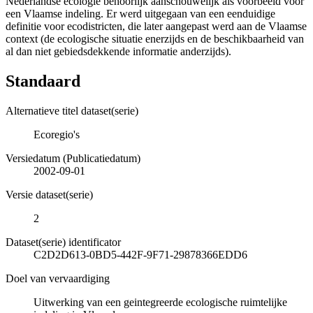
Nederlandse ecologie behoorlijk aanschouwelijk als voorbeeld voor
een Vlaamse indeling. Er werd uitgegaan van een eenduidige
definitie voor ecodistricten, die later aangepast werd aan de Vlaamse
context (de ecologische situatie enerzijds en de beschikbaarheid van
al dan niet gebiedsdekkende informatie anderzijds).
Standaard
Alternatieve titel dataset(serie)
Ecoregio's
Versiedatum (Publicatiedatum)
2002-09-01
Versie dataset(serie)
2
Dataset(serie) identificator
C2D2D613-0BD5-442F-9F71-29878366EDD6
Doel van vervaardiging
Uitwerking van een geintegreerde ecologische ruimtelijke