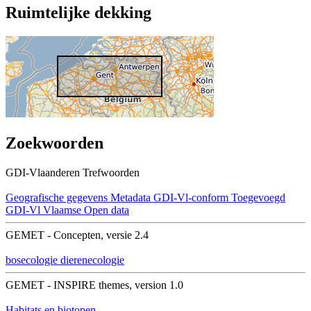
Ruimtelijke dekking
Zoekwoorden
GDI-Vlaanderen Trefwoorden
Geografische gegevens
Metadata GDI-Vl-conform
Toegevoegd
GDI-Vl
Vlaamse Open data
GEMET - Concepten, versie 2.4
bosecologie
dierenecologie
GEMET - INSPIRE themes, version 1.0
Habitats en biotopen