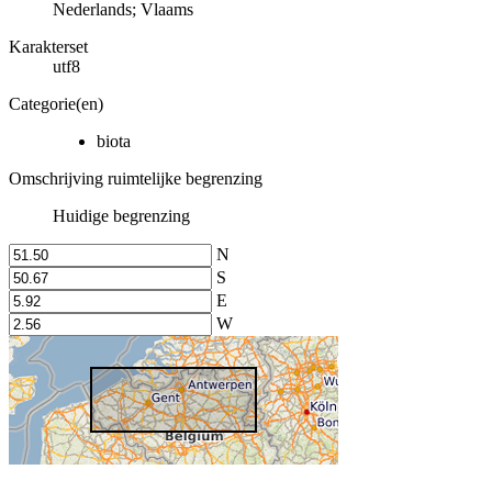
Nederlands; Vlaams
Karakterset
utf8
Categorie(en)
biota
Omschrijving ruimtelijke begrenzing
Huidige begrenzing
N
S
E
W