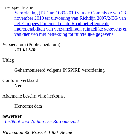
Titel specificatie
Verordening (EU) nr. 1089/2010 van de Commissie van 23
november 2010 ter uitvoering van Richtlijn 2007/2/EG van
het Europees Parlement en de Raad betreffende de
interoperabiliteit van verzamelingen ruimtelijke gegevens en
van diensten met betrekking tot ruimtelijke gegevens
Versiedatum (Publicatiedatum)
2010-12-08
Uitleg
Geharmoniseerd volgens INSPIRE verordening
Conform verklaard
Nee
Algemene beschrijving herkomst
Herkomst data
bewerker
Instituut voor Natuur- en Bosonderzoek
Havenlaan 88
,
Brussel
,
1000
,
België