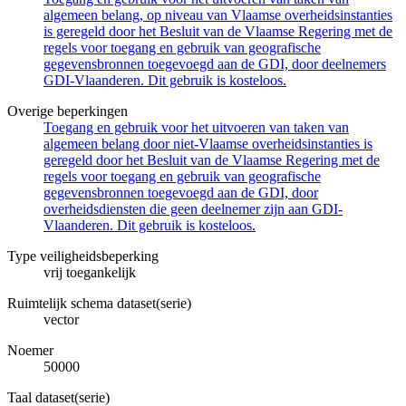
algemeen belang, op niveau van Vlaamse overheidsinstanties
is geregeld door het Besluit van de Vlaamse Regering met de
regels voor toegang en gebruik van geografische
gegevensbronnen toegevoegd aan de GDI, door deelnemers
GDI-Vlaanderen. Dit gebruik is kosteloos.
Overige beperkingen
Toegang en gebruik voor het uitvoeren van taken van
algemeen belang door niet-Vlaamse overheidsinstanties is
geregeld door het Besluit van de Vlaamse Regering met de
regels voor toegang en gebruik van geografische
gegevensbronnen toegevoegd aan de GDI, door
overheidsdiensten die geen deelnemer zijn aan GDI-
Vlaanderen. Dit gebruik is kosteloos.
Type veiligheidsbeperking
vrij toegankelijk
Ruimtelijk schema dataset(serie)
vector
Noemer
50000
Taal dataset(serie)