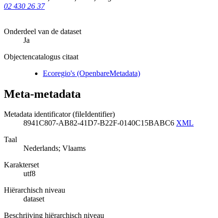
02 430 26 37
Onderdeel van de dataset
Ja
Objectencatalogus citaat
Ecoregio's (OpenbareMetadata)
Meta-metadata
Metadata identificator (fileIdentifier)
8941C807-AB82-41D7-B22F-0140C15BABC6
XML
Taal
Nederlands; Vlaams
Karakterset
utf8
Hiërarchisch niveau
dataset
Beschrijving hiërarchisch niveau