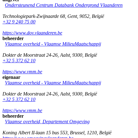
Ondersteunend Centrum Databank Ondergrond Vlaanderen
Technologiepark-Zwijnaarde 68
,
Gent
,
9052
,
België
+32 9 240 75 00
https://www.dov.vlaanderen.be
beheerder
Vlaamse overheid - Vlaamse MilieuMaatschappij
Dokter de Moorstraat 24-26
,
Aalst
,
9300
,
België
+32 5 372 62 10
https://www.vmm.be
eigenaar
Vlaamse overheid - Vlaamse MilieuMaatschappij
Dokter de Moorstraat 24-26
,
Aalst
,
9300
,
België
+32 5 372 62 10
https://www.vmm.be
beheerder
Vlaamse overheid, Departement Omgeving
Koning Albert II-laan 15 bus 553
,
Brussel
,
1210
,
België