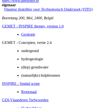
https://www.dinoloket.nl
eigenaar
Vlaamse Instelling voor Technologisch Onderzoek (VITO)
Boeretang 200
,
Mol
,
2400
,
België
GEMET - INSPIRE themes, version 1.0
Geologie
GEMET - Concepten, versie 2.4
ondergrond
hydrogeologie
(diep) grondwater
(natuurlijke) hulpbronnen
INSPIRE - Spatial scope
Regionaal
GDI-Vlaanderen Trefwoorden