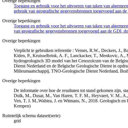
Overige beperkingen
Toegang en gebruik voor het uitvoeren van taken van algemeen 
gebruik van geografische gegevensbronnen toegevoegd aan de 
Overige beperkingen
Toegang en gebruik voor het uitvoeren van taken van algemeen 
van geografische gegevensbronnen toegevoegd aan de GDI, door
Overige beperkingen
Verplicht te gebruiken referentie : Vernes, R.W., Deckers, J.,
Kiden, P., Kruisselbrink, A. F., Lanckacker, T., Menkovic, A.,
hydrogeologisch 3D model van het Cenozoïcum van de Belgi
Dienst Nederland en de Belgische Geologische Dienst in opdr
Milieumaatschappij, TNO-Geologische Dienst Nederland, Br
Overige beperkingen
De informatie over hoe de resultaten tot stand gekomen zijn, st
Dulk, M., Dusar, M., Van Haren, T. F. M., Heyvaert, V. M., A.,
Ven, T. J. M.,Walstra, J. en Witmans, N., 2018. Geologisch
Kempen)
Ruimtelijk schema dataset(serie)
grid