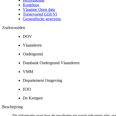
Herbruikbaar
Kosteloos
Vlaamse Open data
Toegevoegd GDI-Vl
Geografische gegevens
Zoekwoorden
DOV
Vlaanderen
Ondergrond
Databank Ondergrond Vlaanderen
VMM
Departement Omgeving
H3O
De Kempen
Beschrijving
De informatie over hoe de resultaten tot stand gekomen zijn, st