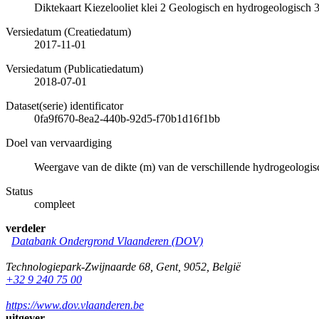
Diktekaart Kiezelooliet klei 2 Geologisch en hydrogeologisc
Versiedatum (Creatiedatum)
2017-11-01
Versiedatum (Publicatiedatum)
2018-07-01
Dataset(serie) identificator
0fa9f670-8ea2-440b-92d5-f70b1d16f1bb
Doel van vervaardiging
Weergave van de dikte (m) van de verschillende hydrogeologi
Status
compleet
verdeler
Databank Ondergrond Vlaanderen (DOV)
Technologiepark-Zwijnaarde 68
,
Gent
,
9052
,
België
+32 9 240 75 00
https://www.dov.vlaanderen.be
uitgever