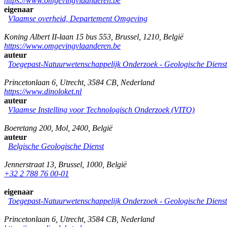
https://www.omgevingvlaanderen.be
eigenaar
Vlaamse overheid, Departement Omgeving
Koning Albert II-laan 15 bus 553
,
Brussel
,
1210
,
België
https://www.omgevingvlaanderen.be
auteur
Toegepast-Natuurwetenschappelijk Onderzoek - Geologische Diens
Princetonlaan 6
,
Utrecht
,
3584 CB
,
Nederland
https://www.dinoloket.nl
auteur
Vlaamse Instelling voor Technologisch Onderzoek (VITO)
Boeretang 200
,
Mol
,
2400
,
België
auteur
Belgische Geologische Dienst
Jennerstraat 13
,
Brussel
,
1000
,
België
+32 2 788 76 00-01
eigenaar
Toegepast-Natuurwetenschappelijk Onderzoek - Geologische Diens
Princetonlaan 6
,
Utrecht
,
3584 CB
,
Nederland