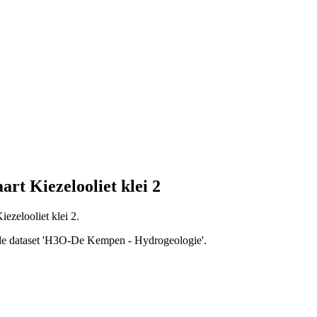
t Kiezelooliet klei 2
ezelooliet klei 2.
an de dataset 'H3O-De Kempen - Hydrogeologie'.