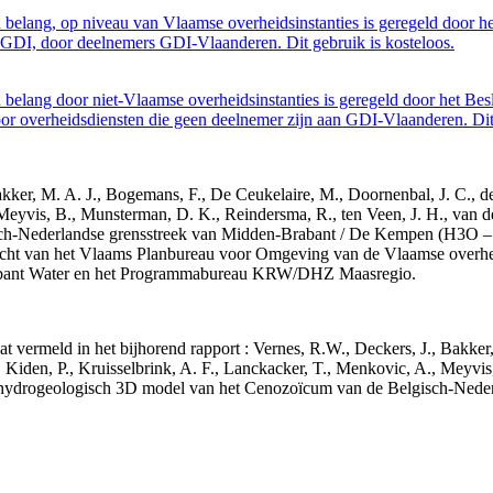
belang, op niveau van Vlaamse overheidsinstanties is geregeld door h
GDI, door deelnemers GDI-Vlaanderen. Dit gebruik is kosteloos.
belang door niet-Vlaamse overheidsinstanties is geregeld door het Bes
 overheidsdiensten die geen deelnemer zijn aan GDI-Vlaanderen. Dit 
 Bakker, M. A. J., Bogemans, F., De Ceukelaire, M., Doornenbal, J. C., 
 Meyvis, B., Munsterman, D. K., Reindersma, R., ten Veen, J. H., van d
sch-Nederlandse grensstreek van Midden-Brabant / De Kempen (H3O 
acht van het Vlaams Planbureau voor Omgeving van de Vlaamse overhe
abant Water en het Programmabureau KRW/DHZ Maasregio.
aat vermeld in het bijhorend rapport : Vernes, R.W., Deckers, J., Bakke
 Kiden, P., Kruisselbrink, A. F., Lanckacker, T., Menkovic, A., Meyvis
 en hydrogeologisch 3D model van het Cenozoïcum van de Belgisch-Ne