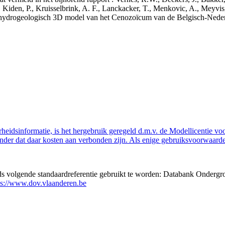
 Kiden, P., Kruisselbrink, A. F., Lanckacker, T., Menkovic, A., Meyvis
 en hydrogeologisch 3D model van het Cenozoïcum van de Belgisch-Ne
eidsinformatie, is het hergebruik geregeld d.m.v. de Modellicentie voor
nder dat daar kosten aan verbonden zijn. Als enige gebruiksvoorwaarde
eds volgende standaardreferentie gebruikt te worden: Databank Ondergr
ps://www.dov.vlaanderen.be