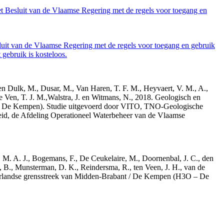
et Besluit van de Vlaamse Regering met de regels voor toegang en
luit van de Vlaamse Regering met de regels voor toegang en gebruik
gebruik is kosteloos.
den Dulk, M., Dusar, M., Van Haren, T. F. M., Heyvaert, V. M., A.,
e Ven, T. J. M.,Walstra, J. en Witmans, N., 2018. Geologisch en
– De Kempen). Studie uitgevoerd door VITO, TNO-Geologische
id, de Afdeling Operationeel Waterbeheer van de Vlaamse
r, M. A. J., Bogemans, F., De Ceukelaire, M., Doornenbal, J. C., den
, B., Munsterman, D. K., Reindersma, R., ten Veen, J. H., van de
derlandse grensstreek van Midden-Brabant / De Kempen (H3O – De