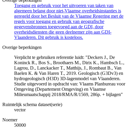
Overige beperkingen
Toegang en gebruik voor het uitvoeren van taken van
algemeen belang door niet-Vlaamse overheidsinstanties is
geregeld door het Besluit van de Vlaamse Regering met de
regels voor toegang en gebruik van geografische
gegevensbronnen toegevoegd aan de GDI, door
overheidsdiensten die geen deelnemer zijn aan GDI-
Vlaanderen. Dit gebruik is kosteloos.
Overige beperkingen
Verplicht te gebruiken referentie luidt: "Deckers J., De
Koninck R., Bos S., Broothaers M., Dirix K., Hambsch L.,
Lagrou, D., Lanckacker T., Matthijs, J., Rombaut B., Van
Baelen K. & Van Haren T., 2019. Geologisch (G3Dv3) en
hydrogeologisch (H3D) 3D-lagenmodel van Vlaanderen.
Studie uitgevoerd in opdracht van: Vlaams Planbureau voor
Omgeving (Departement Omgeving) en Vlaamse
Milieumaatschappij 2018/RMA/R/1569, 286p. + bijlagen"
Ruimtelijk schema dataset(serie)
vector
Noemer
50000