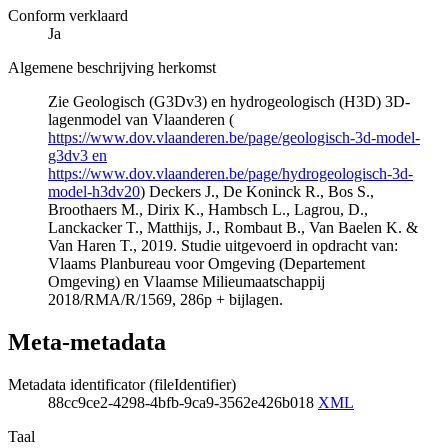
Conform verklaard
Ja
Algemene beschrijving herkomst
Zie Geologisch (G3Dv3) en hydrogeologisch (H3D) 3D-
lagenmodel van Vlaanderen (
https://www.dov.vlaanderen.be/page/geologisch-3d-model-
g3dv3 en
https://www.dov.vlaanderen.be/page/hydrogeologisch-3d-
model-h3dv20
) Deckers J., De Koninck R., Bos S.,
Broothaers M., Dirix K., Hambsch L., Lagrou, D.,
Lanckacker T., Matthijs, J., Rombaut B., Van Baelen K. &
Van Haren T., 2019. Studie uitgevoerd in opdracht van:
Vlaams Planbureau voor Omgeving (Departement
Omgeving) en Vlaamse Milieumaatschappij
2018/RMA/R/1569, 286p + bijlagen.
Meta-metadata
Metadata identificator (fileIdentifier)
88cc9ce2-4298-4bfb-9ca9-3562e426b018
XML
Taal