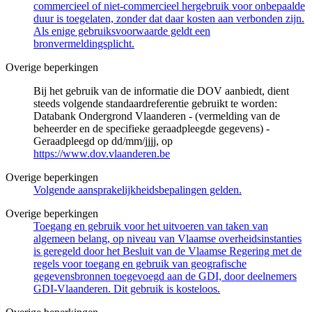
commercieel of niet-commercieel hergebruik voor onbepaalde
duur is toegelaten, zonder dat daar kosten aan verbonden zijn.
Als enige gebruiksvoorwaarde geldt een
bronvermeldingsplicht.
Overige beperkingen
Bij het gebruik van de informatie die DOV aanbiedt, dient
steeds volgende standaardreferentie gebruikt te worden:
Databank Ondergrond Vlaanderen - (vermelding van de
beheerder en de specifieke geraadpleegde gegevens) -
Geraadpleegd op dd/mm/jjjj, op
https://www.dov.vlaanderen.be
Overige beperkingen
Volgende aansprakelijkheidsbepalingen gelden.
Overige beperkingen
Toegang en gebruik voor het uitvoeren van taken van
algemeen belang, op niveau van Vlaamse overheidsinstanties
is geregeld door het Besluit van de Vlaamse Regering met de
regels voor toegang en gebruik van geografische
gegevensbronnen toegevoegd aan de GDI, door deelnemers
GDI-Vlaanderen. Dit gebruik is kosteloos.