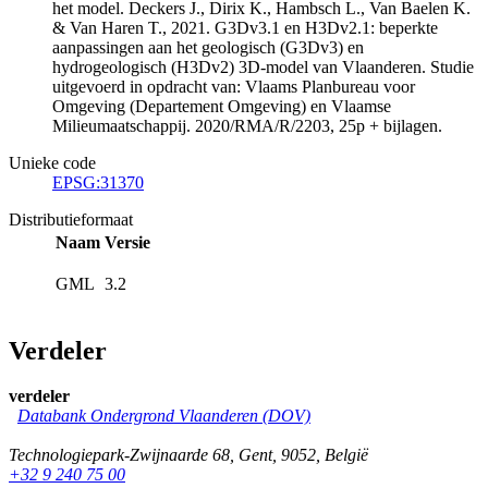
het model. Deckers J., Dirix K., Hambsch L., Van Baelen K.
& Van Haren T., 2021. G3Dv3.1 en H3Dv2.1: beperkte
aanpassingen aan het geologisch (G3Dv3) en
hydrogeologisch (H3Dv2) 3D-model van Vlaanderen. Studie
uitgevoerd in opdracht van: Vlaams Planbureau voor
Omgeving (Departement Omgeving) en Vlaamse
Milieumaatschappij. 2020/RMA/R/2203, 25p + bijlagen.
Unieke code
EPSG:31370
Distributieformaat
Naam
Versie
GML
3.2
Verdeler
verdeler
Databank Ondergrond Vlaanderen (DOV)
Technologiepark-Zwijnaarde 68
,
Gent
,
9052
,
België
+32 9 240 75 00