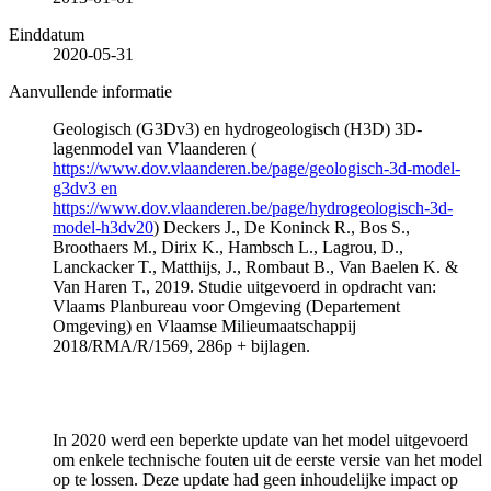
Einddatum
2020-05-31
Aanvullende informatie
Geologisch (G3Dv3) en hydrogeologisch (H3D) 3D-
lagenmodel van Vlaanderen (
https://www.dov.vlaanderen.be/page/geologisch-3d-model-
g3dv3 en
https://www.dov.vlaanderen.be/page/hydrogeologisch-3d-
model-h3dv20
) Deckers J., De Koninck R., Bos S.,
Broothaers M., Dirix K., Hambsch L., Lagrou, D.,
Lanckacker T., Matthijs, J., Rombaut B., Van Baelen K. &
Van Haren T., 2019. Studie uitgevoerd in opdracht van:
Vlaams Planbureau voor Omgeving (Departement
Omgeving) en Vlaamse Milieumaatschappij
2018/RMA/R/1569, 286p + bijlagen.
In 2020 werd een beperkte update van het model uitgevoerd
om enkele technische fouten uit de eerste versie van het model
op te lossen. Deze update had geen inhoudelijke impact op