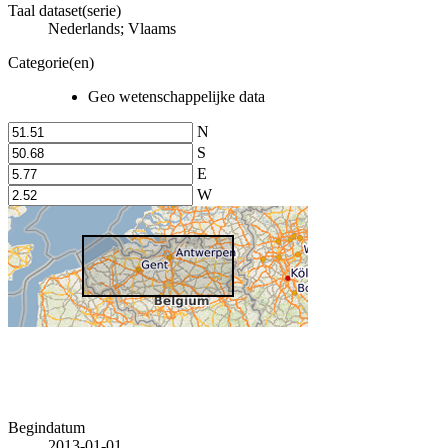
Taal dataset(serie)
Nederlands; Vlaams
Categorie(en)
Geo wetenschappelijke data
N
S
E
W
Begindatum
2013-01-01