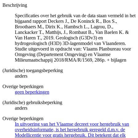
Beschrijving
Specificaties over het gebruik van de data staan vermeld in het
bijgaand rapport Deckers J., De Koninck R., Bos S.,
Broothaers M., Dirix K., Hambsch L., Lagrou, D.,
Lanckacker T., Matthijs, J., Rombaut B., Van Baelen K. &
Van Haren T., 2019. Geologisch (G3Dv3) en
hydrogeologisch (H3D) 3D-lagenmodel van Vlaanderen.
Studie uitgevoerd in opdracht van: Vlaams Planbureau voor
Omgeving (Departement Omgeving) en Vlaamse
Milieumaatschappij 2018/RMA/R/1569, 286p. + bijlagen
(Juridische) toegangsbeperking
anders
Overige beperkingen
geen beperkingen
(Juridische) gebruiksbeperking
anders
Overige beperkingen
In uitvoering van het Vlaamse decreet voor hergebruik van
overheidsinformatie, is het hergebruik geregeld d.m.v. de
Modellicentie voor gratis hergebruik. Dit betekent dat elk