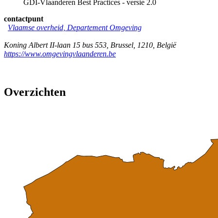
GDI-Vlaanderen Best Practices - versie 2.0
contactpunt
Vlaamse overheid, Departement Omgeving
Koning Albert II-laan 15 bus 553
,
Brussel
,
1210
,
België
https://www.omgevingvlaanderen.be
Overzichten