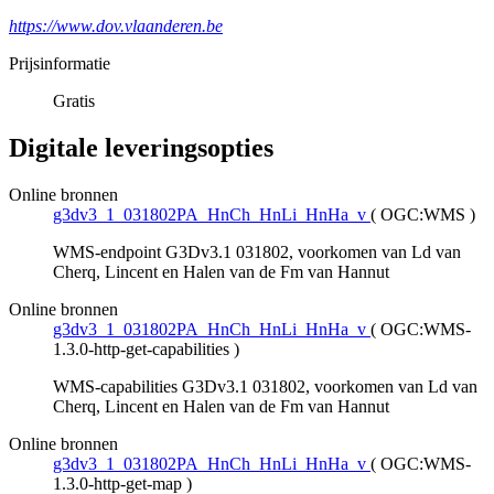
https://www.dov.vlaanderen.be
Prijsinformatie
Gratis
Digitale leveringsopties
Online bronnen
g3dv3_1_031802PA_HnCh_HnLi_HnHa_v
(
OGC:WMS
)
WMS-endpoint G3Dv3.1 031802, voorkomen van Ld van
Cherq, Lincent en Halen van de Fm van Hannut
Online bronnen
g3dv3_1_031802PA_HnCh_HnLi_HnHa_v
(
OGC:WMS-
1.3.0-http-get-capabilities
)
WMS-capabilities G3Dv3.1 031802, voorkomen van Ld van
Cherq, Lincent en Halen van de Fm van Hannut
Online bronnen
g3dv3_1_031802PA_HnCh_HnLi_HnHa_v
(
OGC:WMS-
1.3.0-http-get-map
)