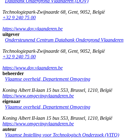
Databank Ondergrond Vlaanderen (DOV)
Technologiepark-Zwijnaarde 68
,
Gent
,
9052
,
België
+32 9 240 75 00
https://www.dov.vlaanderen.be
uitgever
Ondersteunend Centrum Databank Ondergrond Vlaanderen
Technologiepark-Zwijnaarde 68
,
Gent
,
9052
,
België
+32 9 240 75 00
https://www.dov.vlaanderen.be
beheerder
Vlaamse overheid, Departement Omgeving
Koning Albert II-laan 15 bus 553
,
Brussel
,
1210
,
België
https://www.omgevingvlaanderen.be
eigenaar
Vlaamse overheid, Departement Omgeving
Koning Albert II-laan 15 bus 553
,
Brussel
,
1210
,
België
https://www.omgevingvlaanderen.be
auteur
Vlaamse Instelling voor Technologisch Onderzoek (VITO)