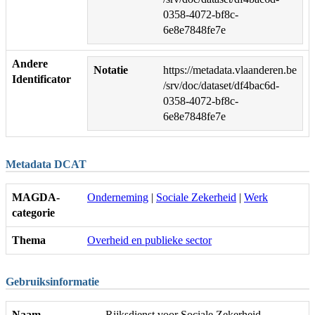
0358-4072-bf8c-
6e8e7848fe7e
Andere
Notatie
https://metadata.vlaanderen.be
Identificator
/srv/doc/dataset/df4bac6d-
0358-4072-bf8c-
6e8e7848fe7e
Metadata DCAT
MAGDA-
Onderneming
|
Sociale Zekerheid
|
Werk
categorie
Thema
Overheid en publieke sector
Gebruiksinformatie
Naam
Rijksdienst voor Sociale Zekerheid