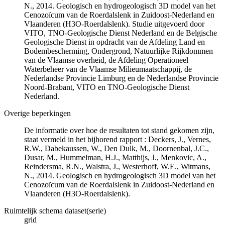
N., 2014. Geologisch en hydrogeologisch 3D model van het
Cenozoïcum van de Roerdalslenk in Zuidoost-Nederland en
Vlaanderen (H3O-Roerdalslenk). Studie uitgevoerd door
VITO, TNO-Geologische Dienst Nederland en de Belgische
Geologische Dienst in opdracht van de Afdeling Land en
Bodembescherming, Ondergrond, Natuurlijke Rijkdommen
van de Vlaamse overheid, de Afdeling Operationeel
Waterbeheer van de Vlaamse Milieumaatschappij, de
Nederlandse Provincie Limburg en de Nederlandse Provincie
Noord-Brabant, VITO en TNO-Geologische Dienst
Nederland.
Overige beperkingen
De informatie over hoe de resultaten tot stand gekomen zijn,
staat vermeld in het bijhorend rapport : Deckers, J., Vernes,
R.W., Dabekaussen, W., Den Dulk, M., Doornenbal, J.C.,
Dusar, M., Hummelman, H.J., Matthijs, J., Menkovic, A.,
Reindersma, R.N., Walstra, J., Westerhoff, W.E., Witmans,
N., 2014. Geologisch en hydrogeologisch 3D model van het
Cenozoïcum van de Roerdalslenk in Zuidoost-Nederland en
Vlaanderen (H3O-Roerdalslenk).
Ruimtelijk schema dataset(serie)
grid