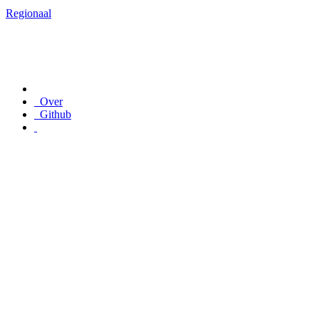
Regionaal
Over
Github