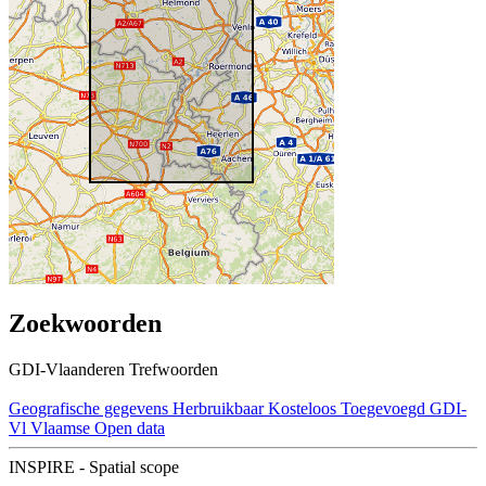
Zoekwoorden
GDI-Vlaanderen Trefwoorden
Geografische gegevens
Herbruikbaar
Kosteloos
Toegevoegd GDI-
Vl
Vlaamse Open data
INSPIRE - Spatial scope