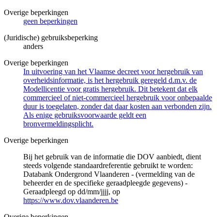
Overige beperkingen
geen beperkingen
(Juridische) gebruiksbeperking
anders
Overige beperkingen
In uitvoering van het Vlaamse decreet voor hergebruik van
overheidsinformatie, is het hergebruik geregeld d.m.v. de
Modellicentie voor gratis hergebruik. Dit betekent dat elk
commercieel of niet-commercieel hergebruik voor onbepaalde
duur is toegelaten, zonder dat daar kosten aan verbonden zijn.
Als enige gebruiksvoorwaarde geldt een
bronvermeldingsplicht.
Overige beperkingen
Bij het gebruik van de informatie die DOV aanbiedt, dient
steeds volgende standaardreferentie gebruikt te worden:
Databank Ondergrond Vlaanderen - (vermelding van de
beheerder en de specifieke geraadpleegde gegevens) -
Geraadpleegd op dd/mm/jjjj, op
https://www.dov.vlaanderen.be
Overige beperkingen