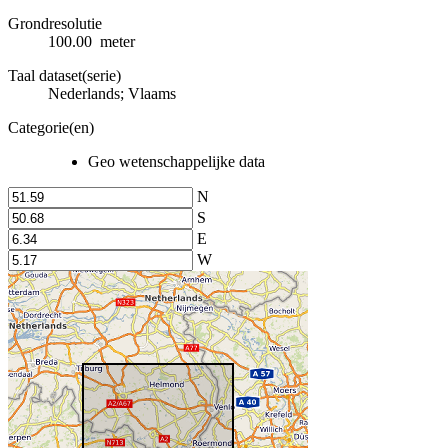
Grondresolutie
100.00 meter
Taal dataset(serie)
Nederlands; Vlaams
Categorie(en)
Geo wetenschappelijke data
N
S
E
W