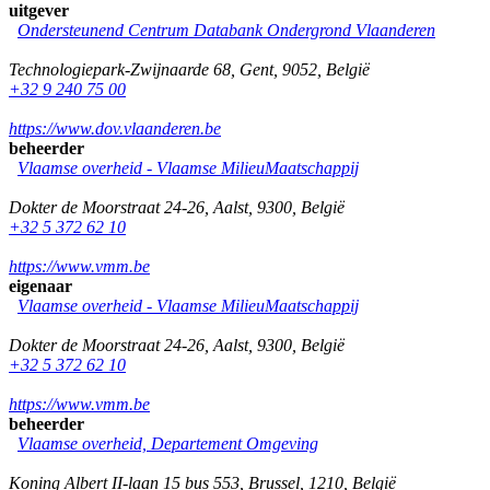
uitgever
Ondersteunend Centrum Databank Ondergrond Vlaanderen
Technologiepark-Zwijnaarde 68
,
Gent
,
9052
,
België
+32 9 240 75 00
https://www.dov.vlaanderen.be
beheerder
Vlaamse overheid - Vlaamse MilieuMaatschappij
Dokter de Moorstraat 24-26
,
Aalst
,
9300
,
België
+32 5 372 62 10
https://www.vmm.be
eigenaar
Vlaamse overheid - Vlaamse MilieuMaatschappij
Dokter de Moorstraat 24-26
,
Aalst
,
9300
,
België
+32 5 372 62 10
https://www.vmm.be
beheerder
Vlaamse overheid, Departement Omgeving
Koning Albert II-laan 15 bus 553
,
Brussel
,
1210
,
België