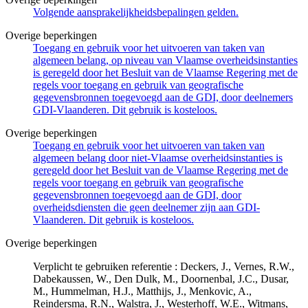
Volgende aansprakelijkheidsbepalingen gelden.
Overige beperkingen
Toegang en gebruik voor het uitvoeren van taken van
algemeen belang, op niveau van Vlaamse overheidsinstanties
is geregeld door het Besluit van de Vlaamse Regering met de
regels voor toegang en gebruik van geografische
gegevensbronnen toegevoegd aan de GDI, door deelnemers
GDI-Vlaanderen. Dit gebruik is kosteloos.
Overige beperkingen
Toegang en gebruik voor het uitvoeren van taken van
algemeen belang door niet-Vlaamse overheidsinstanties is
geregeld door het Besluit van de Vlaamse Regering met de
regels voor toegang en gebruik van geografische
gegevensbronnen toegevoegd aan de GDI, door
overheidsdiensten die geen deelnemer zijn aan GDI-
Vlaanderen. Dit gebruik is kosteloos.
Overige beperkingen
Verplicht te gebruiken referentie : Deckers, J., Vernes, R.W.,
Dabekaussen, W., Den Dulk, M., Doornenbal, J.C., Dusar,
M., Hummelman, H.J., Matthijs, J., Menkovic, A.,
Reindersma, R.N., Walstra, J., Westerhoff, W.E., Witmans,