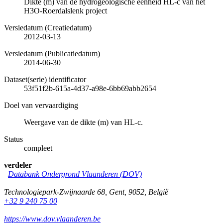
Dikte (m) van de hydrogeologische eenheid HL-c van het
H3O-Roerdalslenk project
Versiedatum (Creatiedatum)
2012-03-13
Versiedatum (Publicatiedatum)
2014-06-30
Dataset(serie) identificator
53f51f2b-615a-4d37-a98e-6bb69abb2654
Doel van vervaardiging
Weergave van de dikte (m) van HL-c.
Status
compleet
verdeler
Databank Ondergrond Vlaanderen (DOV)
Technologiepark-Zwijnaarde 68
,
Gent
,
9052
,
België
+32 9 240 75 00
https://www.dov.vlaanderen.be