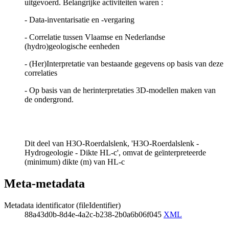
uitgevoerd. Belangrijke activiteiten waren :
- Data-inventarisatie en -vergaring
- Correlatie tussen Vlaamse en Nederlandse
(hydro)geologische eenheden
- (Her)Interpretatie van bestaande gegevens op basis van deze
correlaties
- Op basis van de herinterpretaties 3D-modellen maken van
de ondergrond.
Dit deel van H3O-Roerdalslenk, 'H3O-Roerdalslenk -
Hydrogeologie - Dikte HL-c', omvat de geïnterpreteerde
(minimum) dikte (m) van HL-c
Meta-metadata
Metadata identificator (fileIdentifier)
88a43d0b-8d4e-4a2c-b238-2b0a6b06f045
XML