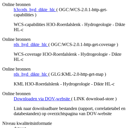
Online bronnen
h3o:rds_hyd_dikte_hlc
(
OGC:WCS-2.0.1-http-get-
capabilities
)
WCS-capabilities H3O-Roerdalslenk - Hydrogeologie - Dikte
HL-c
Online bronnen
rds_hyd_dikte_hlc
(
OGC:WCS-2.0.1-http-get-coverage
)
WCS-coverage H3O-Roerdalslenk - Hydrogeologie - Dikte
HL-c
Online bronnen
rds_hyd_dikte_hlc
(
GLG:KML-2.0-http-get-map
)
KML H3O-Roerdalslenk - Hydrogeologie - Dikte HL-c
Online bronnen
Downloaden via DOV-website
(
LINK download-store
)
Link naar downloadbare bestanden (rapport, correlatietabel en
databestanden) op overzichtspagina van DOV-website
Niveau kwaliteitsinformatie