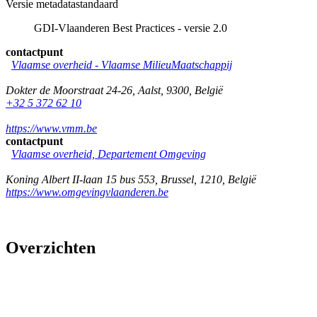
Versie metadatastandaard
GDI-Vlaanderen Best Practices - versie 2.0
contactpunt
Vlaamse overheid - Vlaamse MilieuMaatschappij
Dokter de Moorstraat 24-26
,
Aalst
,
9300
,
België
+32 5 372 62 10
https://www.vmm.be
contactpunt
Vlaamse overheid, Departement Omgeving
Koning Albert II-laan 15 bus 553
,
Brussel
,
1210
,
België
https://www.omgevingvlaanderen.be
Overzichten