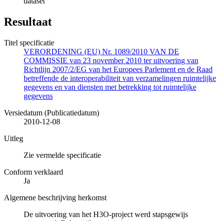
dataset
Resultaat
Titel specificatie
VERORDENING (EU) Nr. 1089/2010 VAN DE
COMMISSIE van 23 november 2010 ter uitvoering van
Richtlijn 2007/2/EG van het Europees Parlement en de Raad
betreffende de interoperabiliteit van verzamelingen ruimtelijke
gegevens en van diensten met betrekking tot ruimtelijke
gegevens
Versiedatum (Publicatiedatum)
2010-12-08
Uitleg
Zie vermelde specificatie
Conform verklaard
Ja
Algemene beschrijving herkomst
De uitvoering van het H3O-project werd stapsgewijs