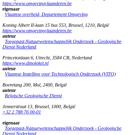
https://www.omgevingvlaanderen.be
eigenaar
Vlaamse overheid, Departement Omgeving
Koning Albert II-laan 15 bus 553
,
Brussel
,
1210
,
België
https://www.omgevingvlaanderen.be
auteur
Toegepast-Natuurwetenschappelijk Onderzoek - Geologische
Dienst Nederland
Princetonlaan 6
,
Utrecht
,
3584 CB
,
Nederland
https://www.dinoloket.nl
auteur
Vlaamse Instelling voor Technologisch Onderzoek (VITO)
Boeretang 200
,
Mol
,
2400
,
België
auteur
Belgische Geologische Dienst
Jennerstraat 13
,
Brussel
,
1000
,
België
+32 2 788 76 00-01
eigenaar
Toegepast-Natuurwetenschappelijk Onderzoek - Geologische
Dienst Nederland