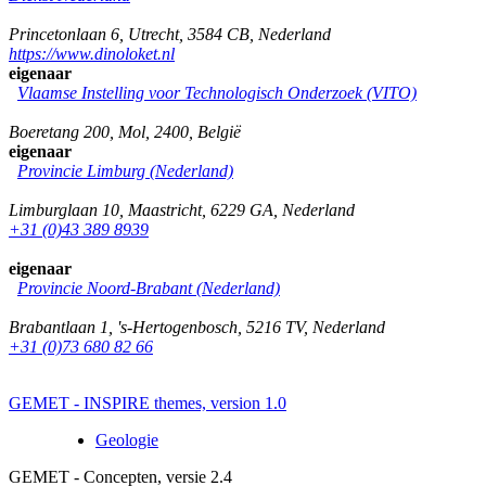
Princetonlaan 6
,
Utrecht
,
3584 CB
,
Nederland
https://www.dinoloket.nl
eigenaar
Vlaamse Instelling voor Technologisch Onderzoek (VITO)
Boeretang 200
,
Mol
,
2400
,
België
eigenaar
Provincie Limburg (Nederland)
Limburglaan 10
,
Maastricht
,
6229 GA
,
Nederland
+31 (0)43 389 8939
eigenaar
Provincie Noord-Brabant (Nederland)
Brabantlaan 1
,
's-Hertogenbosch
,
5216 TV
,
Nederland
+31 (0)73 680 82 66
GEMET - INSPIRE themes, version 1.0
Geologie
GEMET - Concepten, versie 2.4