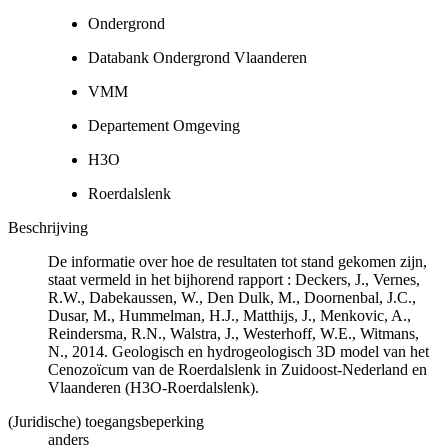
Ondergrond
Databank Ondergrond Vlaanderen
VMM
Departement Omgeving
H3O
Roerdalslenk
Beschrijving
De informatie over hoe de resultaten tot stand gekomen zijn,
staat vermeld in het bijhorend rapport : Deckers, J., Vernes,
R.W., Dabekaussen, W., Den Dulk, M., Doornenbal, J.C.,
Dusar, M., Hummelman, H.J., Matthijs, J., Menkovic, A.,
Reindersma, R.N., Walstra, J., Westerhoff, W.E., Witmans,
N., 2014. Geologisch en hydrogeologisch 3D model van het
Cenozoïcum van de Roerdalslenk in Zuidoost-Nederland en
Vlaanderen (H3O-Roerdalslenk).
(Juridische) toegangsbeperking
anders