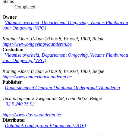
Status
Completed
Owner
Vlaamse overheid, Departement Omgeving, Vlaams Planbureau
voor Omgeving (VPO)
Koning Albert II-laan 20 bus 8
,
Brussel
,
1000
,
België
https://www.omgevingvlaanderen.be
Custodian
Vlaamse overheid, Departement Omgeving, Vlaams Planbureau
voor Omgeving (VPO)
Koning Albert II-laan 20 bus 8
,
Brussel
,
1000
,
België
https://www.omgevingvlaanderen.be
Publisher
Ondersteunend Centrum Databank Ondergrond Vlaanderen
Technologiepark-Zwijnaarde 68
,
Gent
,
9052
,
België
+32 9 240 75 93
https://www.dov.vlaanderen.be
Distributor
Databank Ondergrond Vlaanderen (DOV)