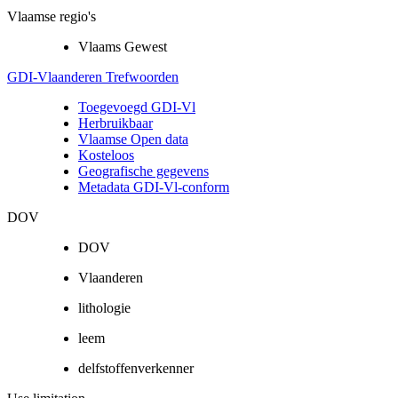
Vlaamse regio's
Vlaams Gewest
GDI-Vlaanderen Trefwoorden
Toegevoegd GDI-Vl
Herbruikbaar
Vlaamse Open data
Kosteloos
Geografische gegevens
Metadata GDI-Vl-conform
DOV
DOV
Vlaanderen
lithologie
leem
delfstoffenverkenner