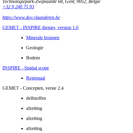
Technologiepark-Zwijnaarde 68
,
Gent
,
9052
,
België
+32 9 240 75 93
https://www.dov.vlaanderen.be
GEMET - INSPIRE themes, version 1.0
Minerale bronnen
Geologie
Bodem
INSPIRE - Spatial scope
Regionaal
GEMET - Concepten, versie 2.4
delfstoffen
afzetting
afzetting
afzetting