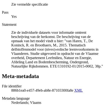
Zie vermelde specificatie
Pass
Yes
Statement
Zie de individuele datasets voor informatie omtrent
beschrijving van de herkomst. De beschrijving van de
opmaak van het model vindt u hier: "van Haren, T., De
Koninck, R. en Broothaers, M., 2015. Thematisch
delfstoffenmodel voor (niveo)-eolische leemvoorkomens in
Vlaanderen. Studie uitgevoerd in opdracht van de Vlaamse
overheid, Departement Leefmilieu, Natuur en Energie,
Afdeling Land en Bodembescherming, Ondergrond,
Natuurlijke Rijkdommen. ETE/1310192-01/2015-0002, 38p."
Meta-metadata
File identifier
886b1ea0-e457-49eb-ab8e-87103300fa8e
XML
Metadata language
Nederlands; Vlaams