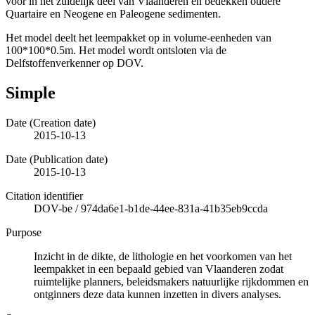
voor in het zuidelijk deel van Vlaanderen en bedekken oudere
Quartaire en Neogene en Paleogene sedimenten.
Het model deelt het leempakket op in volume-eenheden van
100*100*0.5m. Het model wordt ontsloten via de
Delfstoffenverkenner op DOV.
Simple
Date (Creation date)
2015-10-13
Date (Publication date)
2015-10-13
Citation identifier
DOV-be
/
974da6e1-b1de-44ee-831a-41b35eb9ccda
Purpose
Inzicht in de dikte, de lithologie en het voorkomen van het
leempakket in een bepaald gebied van Vlaanderen zodat
ruimtelijke planners, beleidsmakers natuurlijke rijkdommen en
ontginners deze data kunnen inzetten in divers analyses.