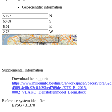
Geoscientific information
N
S
E
W
Supplemental Information
Download het rapport:
https://www.milieuinfo.be/dms/d/a/workspace/SpacesStore/62
4589-4e8b-93c0-b39bed769dea/ETE_R_2015-
0002_VLAKO_Delfstoffenmodel_Leem.docx
Reference system identifier
EPSG
/
31370