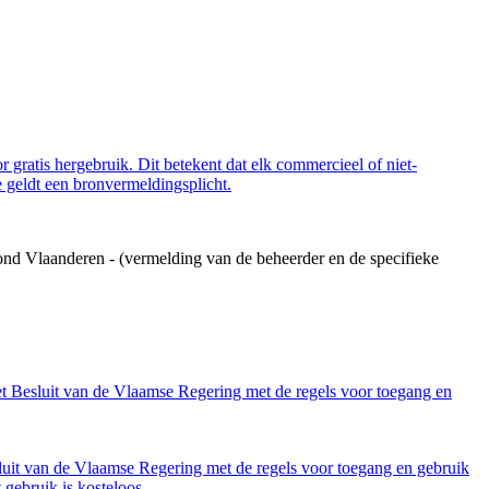
 gratis hergebruik. Dit betekent dat elk commercieel of niet-
 geldt een bronvermeldingsplicht.
ond Vlaanderen - (vermelding van de beheerder en de specifieke
et Besluit van de Vlaamse Regering met de regels voor toegang en
luit van de Vlaamse Regering met de regels voor toegang en gebruik
gebruik is kosteloos.