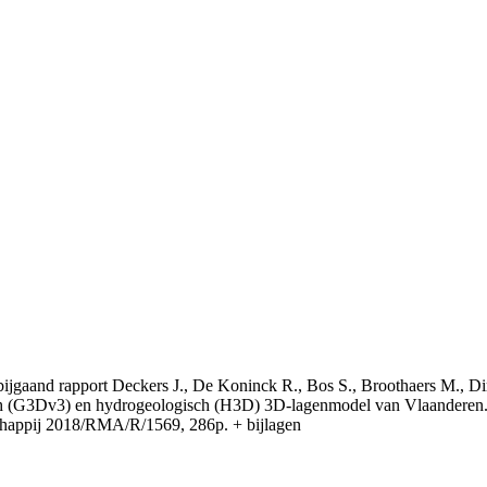
t bijgaand rapport Deckers J., De Koninck R., Bos S., Broothaers M., Di
 (G3Dv3) en hydrogeologisch (H3D) 3D-lagenmodel van Vlaanderen. S
appij 2018/RMA/R/1569, 286p. + bijlagen