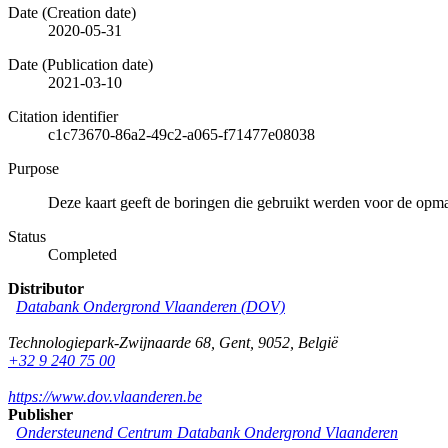
Date (Creation date)
2020-05-31
Date (Publication date)
2021-03-10
Citation identifier
c1c73670-86a2-49c2-a065-f71477e08038
Purpose
Deze kaart geeft de boringen die gebruikt werden voor de op
Status
Completed
Distributor
Databank Ondergrond Vlaanderen (DOV)
Technologiepark-Zwijnaarde 68
,
Gent
,
9052
,
België
+32 9 240 75 00
https://www.dov.vlaanderen.be
Publisher
Ondersteunend Centrum Databank Ondergrond Vlaanderen