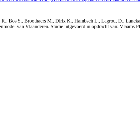
nck R., Bos S., Broothaers M., Dirix K., Hambsch L., Lagrou, D., Lanck
nmodel van Vlaanderen. Studie uitgevoerd in opdracht van: Vlaams