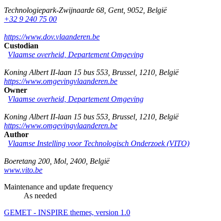
Technologiepark-Zwijnaarde 68
,
Gent
,
9052
,
België
+32 9 240 75 00
https://www.dov.vlaanderen.be
Custodian
Vlaamse overheid, Departement Omgeving
Koning Albert II-laan 15 bus 553
,
Brussel
,
1210
,
België
https://www.omgevingvlaanderen.be
Owner
Vlaamse overheid, Departement Omgeving
Koning Albert II-laan 15 bus 553
,
Brussel
,
1210
,
België
https://www.omgevingvlaanderen.be
Author
Vlaamse Instelling voor Technologisch Onderzoek (VITO)
Boeretang 200
,
Mol
,
2400
,
België
www.vito.be
Maintenance and update frequency
As needed
GEMET - INSPIRE themes, version 1.0