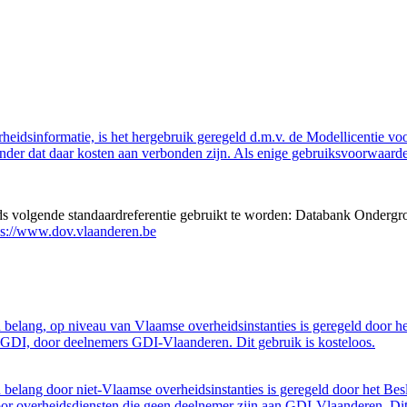
eidsinformatie, is het hergebruik geregeld d.m.v. de Modellicentie voor
nder dat daar kosten aan verbonden zijn. Als enige gebruiksvoorwaarde
eds volgende standaardreferentie gebruikt te worden: Databank Ondergr
ps://www.dov.vlaanderen.be
belang, op niveau van Vlaamse overheidsinstanties is geregeld door h
GDI, door deelnemers GDI-Vlaanderen. Dit gebruik is kosteloos.
belang door niet-Vlaamse overheidsinstanties is geregeld door het Bes
 overheidsdiensten die geen deelnemer zijn aan GDI-Vlaanderen. Dit 