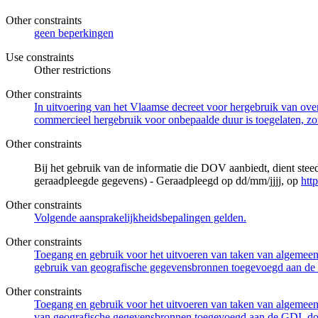
Other constraints
geen beperkingen
Use constraints
Other restrictions
Other constraints
In uitvoering van het Vlaamse decreet voor hergebruik van overh
commercieel hergebruik voor onbepaalde duur is toegelaten, zo
Other constraints
Bij het gebruik van de informatie die DOV aanbiedt, dient ste
geraadpleegde gegevens) - Geraadpleegd op dd/mm/jjjj, op
htt
Other constraints
Volgende aansprakelijkheidsbepalingen gelden.
Other constraints
Toegang en gebruik voor het uitvoeren van taken van algemeen 
gebruik van geografische gegevensbronnen toegevoegd aan de 
Other constraints
Toegang en gebruik voor het uitvoeren van taken van algemeen 
van geografische gegevensbronnen toegevoegd aan de GDI, door