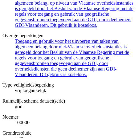
algemeen belang, op niveau van Vlaamse overheidsinstanties
is geregeld door het Besluit van de Vlaamse Regering met de
regels voor toegang en gebruik van geografische
gegevensbronnen toegevoegd aan de GDI, door deelnemers
GDI-Vlaanderen. Dit gebruik is kosteloos.
Overige beperkingen
Toegang en gebruik voor het uitvoeren van taken van
algemeen belang door niet-Vlaamse overheidsinstanties is
geregeld door het Besluit van de Vlaamse Regering met de
regels voor toegang en gebruik van geografische
gegevensbronnen toegevoegd aan de GDI, door
overheidsdiensten die geen deelnemer zijn aan GDI-
Vlaanderen. Dit gebruik is kosteloos.
Type veiligheidsbeperking
vrij toegankelijk
Ruimtelijk schema dataset(serie)
grid
Noemer
100000
Grondresolutie