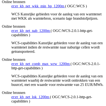
Online bronnen
er:er_kb_net_wkk_min_bp_1200m
(
OGC:WCS
)
WCS Kansrijke gebieden voor de aanleg van een warmtenet
met WKK als warmtebron, scenario lage brandstofprijzen.
Online bronnen
er:er_kb_net_nab_1200m
(
OGC:WCS-2.0.1-http-get-
capabilities
)
WCS-capabilities Kansrijke gebieden voor de aanleg van een
warmtenet indien de restwarmte naar naburige cellen wordt
getransporteerd.
Online bronnen
er:er_kb_net_comb_max_wrw_1200m
(
OGC:WCS-2.0.1-
http-get-capabilities
)
WCS-capabilities Kansrijke gebieden voor de aanleg van een
warmtenet waarbij de restwarmte wordt onttrokken van een
buurcel, met een waarde voor restwarmte van 25 EUR/MWh.
Online bronnen
er:er_kb_net_lok_1200m
(
OGC:WCS-2.0.1-http-get-
capabilities
)