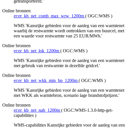
getransporteerd.'
Online bronnen
er:er_kb_net_comb_max_wrw_1200m
(
OGC:WMS
)
WMS 'Kansrijke gebieden voor de aanleg van een warmtenet
waarbij de restwarmte wordt onttrokken van een buurcel, met
een waarde voor restwarmte van 25 EUR/MWh.'
Online bronnen
er:er_kb_net_lok_1200m
(
OGC:WMS
)
WMS 'Kansrijke gebieden voor de aanleg van een warmtenet
met gebruik van restwarmte in dezelfde gridcel.'
Online bronnen
er:er_kb_net_wkk_min_bp_1200m
(
OGC:WMS
)
WMS 'Kansrijke gebieden voor de aanleg van een warmtenet
met WKK als warmtebron, scenario lage brandstofprijzen.'
Online bronnen
er:er_kb_net_nab_1200m
(
OGC:WMS-1.3.0-http-get-
capabilities
)
WMS-capabilities Kansrijke gebieden voor de aanleg van een