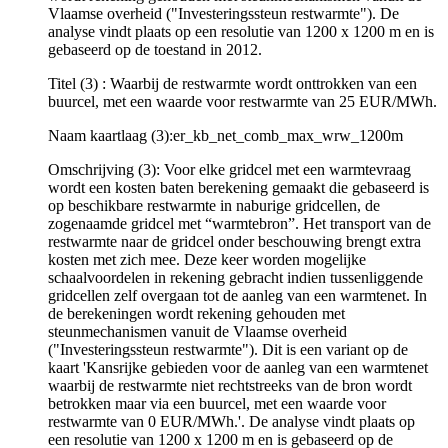
Vlaamse overheid ("Investeringssteun restwarmte"). De
analyse vindt plaats op een resolutie van 1200 x 1200 m en is
gebaseerd op de toestand in 2012.
Titel (3) : Waarbij de restwarmte wordt onttrokken van een
buurcel, met een waarde voor restwarmte van 25 EUR/MWh.
Naam kaartlaag (3):er_kb_net_comb_max_wrw_1200m
Omschrijving (3): Voor elke gridcel met een warmtevraag
wordt een kosten baten berekening gemaakt die gebaseerd is
op beschikbare restwarmte in naburige gridcellen, de
zogenaamde gridcel met “warmtebron”. Het transport van de
restwarmte naar de gridcel onder beschouwing brengt extra
kosten met zich mee. Deze keer worden mogelijke
schaalvoordelen in rekening gebracht indien tussenliggende
gridcellen zelf overgaan tot de aanleg van een warmtenet. In
de berekeningen wordt rekening gehouden met
steunmechanismen vanuit de Vlaamse overheid
("Investeringssteun restwarmte"). Dit is een variant op de
kaart 'Kansrijke gebieden voor de aanleg van een warmtenet
waarbij de restwarmte niet rechtstreeks van de bron wordt
betrokken maar via een buurcel, met een waarde voor
restwarmte van 0 EUR/MWh.'. De analyse vindt plaats op
een resolutie van 1200 x 1200 m en is gebaseerd op de