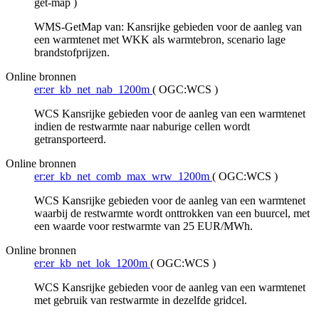
get-map
)
WMS-GetMap van: Kansrijke gebieden voor de aanleg van
een warmtenet met WKK als warmtebron, scenario lage
brandstofprijzen.
Online bronnen
er:er_kb_net_nab_1200m
(
OGC:WCS
)
WCS Kansrijke gebieden voor de aanleg van een warmtenet
indien de restwarmte naar naburige cellen wordt
getransporteerd.
Online bronnen
er:er_kb_net_comb_max_wrw_1200m
(
OGC:WCS
)
WCS Kansrijke gebieden voor de aanleg van een warmtenet
waarbij de restwarmte wordt onttrokken van een buurcel, met
een waarde voor restwarmte van 25 EUR/MWh.
Online bronnen
er:er_kb_net_lok_1200m
(
OGC:WCS
)
WCS Kansrijke gebieden voor de aanleg van een warmtenet
met gebruik van restwarmte in dezelfde gridcel.