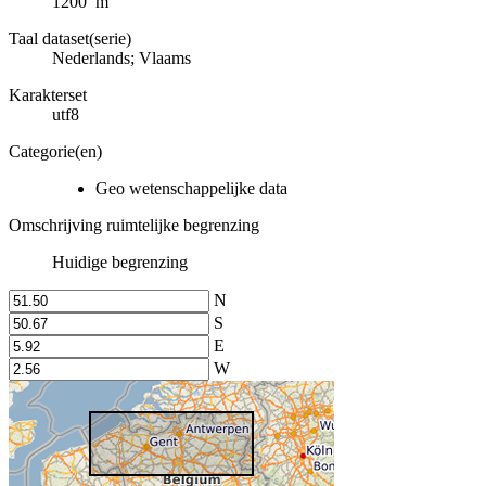
1200 m
Taal dataset(serie)
Nederlands; Vlaams
Karakterset
utf8
Categorie(en)
Geo wetenschappelijke data
Omschrijving ruimtelijke begrenzing
Huidige begrenzing
N
S
E
W