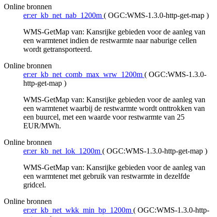
Online bronnen
er:er_kb_net_nab_1200m
(
OGC:WMS-1.3.0-http-get-map
)
WMS-GetMap van: Kansrijke gebieden voor de aanleg van
een warmtenet indien de restwarmte naar naburige cellen
wordt getransporteerd.
Online bronnen
er:er_kb_net_comb_max_wrw_1200m
(
OGC:WMS-1.3.0-
http-get-map
)
WMS-GetMap van: Kansrijke gebieden voor de aanleg van
een warmtenet waarbij de restwarmte wordt onttrokken van
een buurcel, met een waarde voor restwarmte van 25
EUR/MWh.
Online bronnen
er:er_kb_net_lok_1200m
(
OGC:WMS-1.3.0-http-get-map
)
WMS-GetMap van: Kansrijke gebieden voor de aanleg van
een warmtenet met gebruik van restwarmte in dezelfde
gridcel.
Online bronnen
er:er_kb_net_wkk_min_bp_1200m
(
OGC:WMS-1.3.0-http-