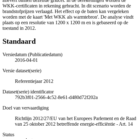
aflevert binnen dezelfde gridcel. In de berekeningen worden de
WKK-certificaten in rekening gebracht. In dit scenario worden de
brandstofprijzen verlaagd. Het effect op de baten kan vergeleken
worden met de kaart 'Met WKK als warmtebron'. De analyse vindt
plaats op een resolutie van 1200 x 1200 m en is gebaseerd op de
toestand in 2012.
Standaard
Versiedatum (Publicatiedatum)
2016-04-01
Versie dataset(serie)
Referentiejaar 2012
Dataset(serie) identificator
792b3f01-2566-4c52-8e61-d480d72f202a
Doel van vervaardiging
Richtlijn 2012/27/EU van het Europees Parlement en de Raad
van 25 oktober 2012 betreffende energie-efficiëntie - Art. 14
Status