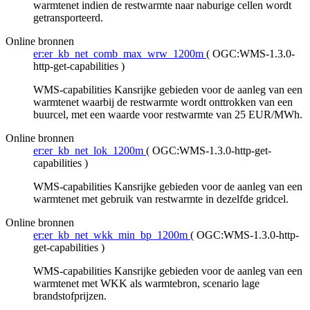
warmtenet indien de restwarmte naar naburige cellen wordt
getransporteerd.
Online bronnen
er:er_kb_net_comb_max_wrw_1200m
(
OGC:WMS-1.3.0-
http-get-capabilities
)
WMS-capabilities Kansrijke gebieden voor de aanleg van een
warmtenet waarbij de restwarmte wordt onttrokken van een
buurcel, met een waarde voor restwarmte van 25 EUR/MWh.
Online bronnen
er:er_kb_net_lok_1200m
(
OGC:WMS-1.3.0-http-get-
capabilities
)
WMS-capabilities Kansrijke gebieden voor de aanleg van een
warmtenet met gebruik van restwarmte in dezelfde gridcel.
Online bronnen
er:er_kb_net_wkk_min_bp_1200m
(
OGC:WMS-1.3.0-http-
get-capabilities
)
WMS-capabilities Kansrijke gebieden voor de aanleg van een
warmtenet met WKK als warmtebron, scenario lage
brandstofprijzen.