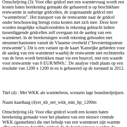
Omschrijving (3): Voor elke gridcel met een warmtevraag wordt een
kosten baten berekening gemaakt die gebaseerd is op beschikbare
restwarmte in naburige gridcellen, de zogenaamde gridcel met
“warmtebron”. Het transport van de restwarmte naar de gridcel
onder beschouwing brengt extra kosten met zich mee. Deze keer
worden mogelijke schaalvoordelen in rekening gebracht indien
tussenliggende gridcellen zelf overgaan tot de aanleg van een
warmtenet. In de berekeningen wordt rekening gehouden met
steunmechanismen vanuit de Vlaamse overheid ("Investeringssteun
restwarmte"). Dit is een variant op de kaart 'Kansrijke gebieden voor
de aanleg van een warmtenet waarbij de restwarmte niet rechtstreeks
van de bron wordt betrokken maar via een buurcel, met een waarde
voor restwarmte van 0 EUR/MWh.'. De analyse vindt plaats op een
resolutie van 1200 x 1200 m en is gebaseerd op de toestand in 2012.
Titel (4) : Met WKK als warmtebron, scenario lage brandstofprijzen.
Naam kaartlaag (4):er_kb_net_wkk_min_bp_1200m
Omschrijving (4): Voor elke gridcel wordt een kosten baten
berekening gemaakt voor het plaatsen van een nieuwe centrale
WKK (gasturbine) die met behulp van een warmtenet zijn warmte