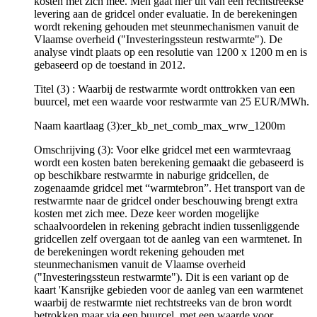
kosten met zich mee. Men gaat hier uit van een rechtstreekse
levering aan de gridcel onder evaluatie. In de berekeningen
wordt rekening gehouden met steunmechanismen vanuit de
Vlaamse overheid ("Investeringssteun restwarmte"). De
analyse vindt plaats op een resolutie van 1200 x 1200 m en is
gebaseerd op de toestand in 2012.
Titel (3) : Waarbij de restwarmte wordt onttrokken van een
buurcel, met een waarde voor restwarmte van 25 EUR/MWh.
Naam kaartlaag (3):er_kb_net_comb_max_wrw_1200m
Omschrijving (3): Voor elke gridcel met een warmtevraag
wordt een kosten baten berekening gemaakt die gebaseerd is
op beschikbare restwarmte in naburige gridcellen, de
zogenaamde gridcel met “warmtebron”. Het transport van de
restwarmte naar de gridcel onder beschouwing brengt extra
kosten met zich mee. Deze keer worden mogelijke
schaalvoordelen in rekening gebracht indien tussenliggende
gridcellen zelf overgaan tot de aanleg van een warmtenet. In
de berekeningen wordt rekening gehouden met
steunmechanismen vanuit de Vlaamse overheid
("Investeringssteun restwarmte"). Dit is een variant op de
kaart 'Kansrijke gebieden voor de aanleg van een warmtenet
waarbij de restwarmte niet rechtstreeks van de bron wordt
betrokken maar via een buurcel, met een waarde voor