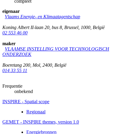
compleet
eigenaar
Vlaams Energie- en Klimaatagentschap
Koning Albert II-laan 20, bus 8
,
Brussel
,
1000
,
België
02 553 46 00
maker
VLAAMSE INSTELLING VOOR TECHNOLOGISCH
ONDERZOEK
Boeretang 200
,
Mol
,
2400
,
België
014 33 55 11
Frequentie
onbekend
INSPIRE - Spatial scope
Regionaal
GEMET - INSPIRE themes, version 1.0
Energiebronnen