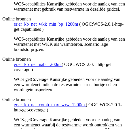
WCS-capabilities Kansrijke gebieden voor de aanleg van een
warmtenet met gebruik van restwarmte in dezelfde gridcel.
Online bronnen
er:er_kb_net_wkk_min_bp_1200m
(
OGC:WCS-2.0.1-http-
get-capabilities
)
WCS-capabilities Kansrijke gebieden voor de aanleg van een
warmtenet met WKK als warmtebron, scenario lage
brandstofprijzen.
Online bronnen
er:er_kb_net_nab_1200m
(
OGC:WCS-2.0.1-http-get-
coverage
)
WCS-getCoverage Kansrijke gebieden voor de aanleg van
een warmtenet indien de restwarmte naar naburige cellen
wordt getransporteerd.
Online bronnen
er:er_kb_net_comb_max_wrw_1200m
(
OGC:WCS-2.0.1-
http-get-coverage
)
WCS-getCoverage Kansrijke gebieden voor de aanleg van
een warmtenet waarbij de restwarmte wordt onttrokken van