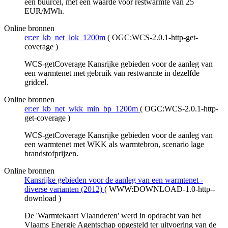
een buurcel, met een waarde voor restwarmte van 25
EUR/MWh.
Online bronnen
er:er_kb_net_lok_1200m
(
OGC:WCS-2.0.1-http-get-
coverage
)
WCS-getCoverage Kansrijke gebieden voor de aanleg van
een warmtenet met gebruik van restwarmte in dezelfde
gridcel.
Online bronnen
er:er_kb_net_wkk_min_bp_1200m
(
OGC:WCS-2.0.1-http-
get-coverage
)
WCS-getCoverage Kansrijke gebieden voor de aanleg van
een warmtenet met WKK als warmtebron, scenario lage
brandstofprijzen.
Online bronnen
Kansrijke gebieden voor de aanleg van een warmtenet -
diverse varianten (2012)
(
WWW:DOWNLOAD-1.0-http--
download
)
De 'Warmtekaart Vlaanderen' werd in opdracht van het
Vlaams Energie Agentschap opgesteld ter uitvoering van de