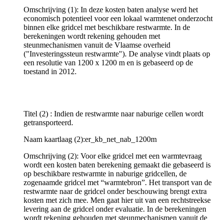
Omschrijving (1): In deze kosten baten analyse werd het
economisch potentieel voor een lokaal warmtenet onderzocht
binnen elke gridcel met beschikbare restwarmte. In de
berekeningen wordt rekening gehouden met
steunmechanismen vanuit de Vlaamse overheid
("Investeringssteun restwarmte"). De analyse vindt plaats op
een resolutie van 1200 x 1200 m en is gebaseerd op de
toestand in 2012.
Titel (2) : Indien de restwarmte naar naburige cellen wordt
getransporteerd.
Naam kaartlaag (2):er_kb_net_nab_1200m
Omschrijving (2): Voor elke gridcel met een warmtevraag
wordt een kosten baten berekening gemaakt die gebaseerd is
op beschikbare restwarmte in naburige gridcellen, de
zogenaamde gridcel met “warmtebron”. Het transport van de
restwarmte naar de gridcel onder beschouwing brengt extra
kosten met zich mee. Men gaat hier uit van een rechtstreekse
levering aan de gridcel onder evaluatie. In de berekeningen
wordt rekening gehouden met steunmechanismen vanuit de