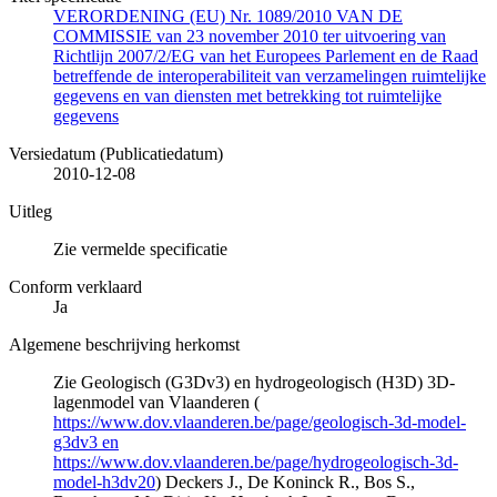
VERORDENING (EU) Nr. 1089/2010 VAN DE
COMMISSIE van 23 november 2010 ter uitvoering van
Richtlijn 2007/2/EG van het Europees Parlement en de Raad
betreffende de interoperabiliteit van verzamelingen ruimtelijke
gegevens en van diensten met betrekking tot ruimtelijke
gegevens
Versiedatum (Publicatiedatum)
2010-12-08
Uitleg
Zie vermelde specificatie
Conform verklaard
Ja
Algemene beschrijving herkomst
Zie Geologisch (G3Dv3) en hydrogeologisch (H3D) 3D-
lagenmodel van Vlaanderen (
https://www.dov.vlaanderen.be/page/geologisch-3d-model-
g3dv3 en
https://www.dov.vlaanderen.be/page/hydrogeologisch-3d-
model-h3dv20
) Deckers J., De Koninck R., Bos S.,