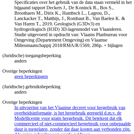
Specificaties over het gebruik van de data staan vermeld in het
bijgaand rapport Deckers J., De Koninck R., Bos S.,
Broothaers M., Dirix K., Hambsch L., Lagrou, D.,
Lanckacker T., Matthijs, J., Rombaut B., Van Baelen K. &
Van Haren T., 2019. Geologisch (G3Dv3) en
hydrogeologisch (H3D) 3D-lagenmodel van Vlaanderen.
Studie uitgevoerd in opdracht van: Vlaams Planbureau voor
Omgeving (Departement Omgeving) en Vlaamse
Milieumaatschappij 2018/RMA/R/1569, 286p. + bijlagen
(Juridische) toegangsbeperking
anders
Overige beperkingen
geen beperkingen
(Juridische) gebruiksbeperking
anders
Overige beperkingen
In uitvoering van het Vlaamse decreet voor hergebruik van
overheidsinformatie, is het hergebruik geregeld d.m.v. de
Modellicentie voor gratis hergebruik. Dit betekent dat elk
commercieel of niet-commercieel hergebruik voor onbepaalde
duur is toegelaten, zonder dat daar kosten aan verbonden zijn.