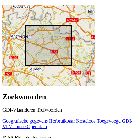
Zoekwoorden
GDI-Vlaanderen Trefwoorden
Geografische gegevens
Herbruikbaar
Kosteloos
Toegevoegd GDI-
Vl
Vlaamse Open data
INSPIRE - Spatial scope