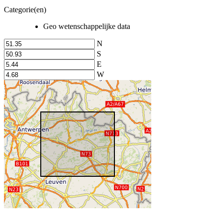
Categorie(en)
Geo wetenschappelijke data
N
S
E
W