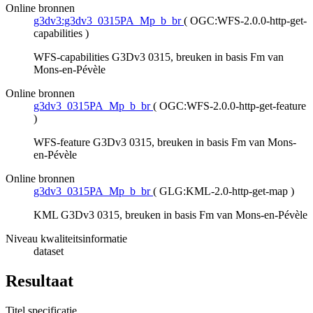
Online bronnen
g3dv3:g3dv3_0315PA_Mp_b_br
(
OGC:WFS-2.0.0-http-get-
capabilities
)
WFS-capabilities G3Dv3 0315, breuken in basis Fm van
Mons-en-Pévèle
Online bronnen
g3dv3_0315PA_Mp_b_br
(
OGC:WFS-2.0.0-http-get-feature
)
WFS-feature G3Dv3 0315, breuken in basis Fm van Mons-
en-Pévèle
Online bronnen
g3dv3_0315PA_Mp_b_br
(
GLG:KML-2.0-http-get-map
)
KML G3Dv3 0315, breuken in basis Fm van Mons-en-Pévèle
Niveau kwaliteitsinformatie
dataset
Resultaat
Titel specificatie