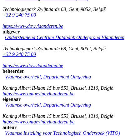
Technologiepark-Zwijnaarde 68
,
Gent
,
9052
,
België
+32 9 240 75 00
https://www.dov.vlaanderen.be
uitgever
Ondersteunend Centrum Databank Ondergrond Vlaanderen
Technologiepark-Zwijnaarde 68
,
Gent
,
9052
,
België
+32 9 240 75 00
https://www.dov.vlaanderen.be
beheerder
Vlaamse overheid, Departement Omgeving
Koning Albert II-laan 15 bus 553
,
Brussel
,
1210
,
België
https://www.omgevingvlaanderen.be
eigenaar
Vlaamse overheid, Departement Omgeving
Koning Albert II-laan 15 bus 553
,
Brussel
,
1210
,
België
https://www.omgevingvlaanderen.be
auteur
Vlaamse Instelling voor Technologisch Onderzoek (VITO)