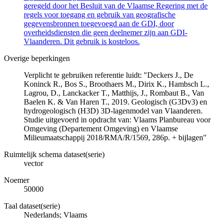
geregeld door het Besluit van de Vlaamse Regering met de
regels voor toegang en gebruik van geografische
gegevensbronnen toegevoegd aan de GDI, door
overheidsdiensten die geen deelnemer zijn aan GDI-
Vlaanderen. Dit gebruik is kosteloos.
Overige beperkingen
Verplicht te gebruiken referentie luidt: "Deckers J., De
Koninck R., Bos S., Broothaers M., Dirix K., Hambsch L.,
Lagrou, D., Lanckacker T., Matthijs, J., Rombaut B., Van
Baelen K. & Van Haren T., 2019. Geologisch (G3Dv3) en
hydrogeologisch (H3D) 3D-lagenmodel van Vlaanderen.
Studie uitgevoerd in opdracht van: Vlaams Planbureau voor
Omgeving (Departement Omgeving) en Vlaamse
Milieumaatschappij 2018/RMA/R/1569, 286p. + bijlagen"
Ruimtelijk schema dataset(serie)
vector
Noemer
50000
Taal dataset(serie)
Nederlands; Vlaams