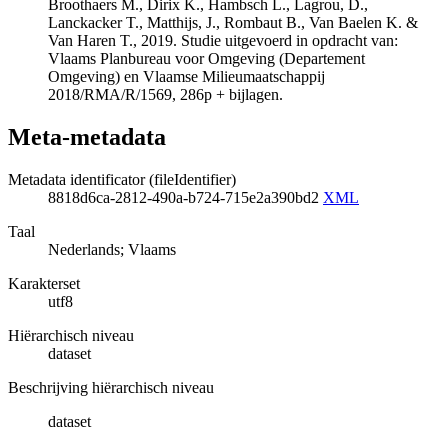
Broothaers M., Dirix K., Hambsch L., Lagrou, D.,
Lanckacker T., Matthijs, J., Rombaut B., Van Baelen K. &
Van Haren T., 2019. Studie uitgevoerd in opdracht van:
Vlaams Planbureau voor Omgeving (Departement
Omgeving) en Vlaamse Milieumaatschappij
2018/RMA/R/1569, 286p + bijlagen.
Meta-metadata
Metadata identificator (fileIdentifier)
8818d6ca-2812-490a-b724-715e2a390bd2
XML
Taal
Nederlands; Vlaams
Karakterset
utf8
Hiërarchisch niveau
dataset
Beschrijving hiërarchisch niveau
dataset