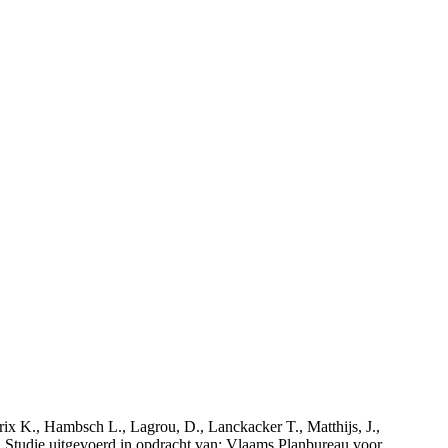
rix K., Hambsch L., Lagrou, D., Lanckacker T., Matthijs, J.,
tudie uitgevoerd in opdracht van: Vlaams Planbureau voor