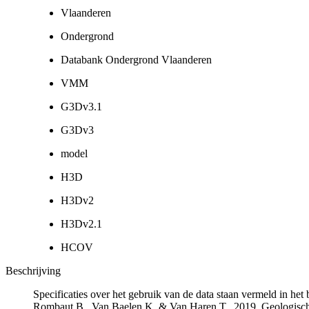
Vlaanderen
Ondergrond
Databank Ondergrond Vlaanderen
VMM
G3Dv3.1
G3Dv3
model
H3D
H3Dv2
H3Dv2.1
HCOV
Beschrijving
Specificaties over het gebruik van de data staan vermeld in he
Rombaut B., Van Baelen K. & Van Haren T., 2019. Geologisch