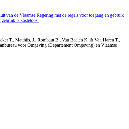
luit van de Vlaamse Regering met de regels voor toegang en gebruik
gebruik is kosteloos.
acker T., Matthijs, J., Rombaut B., Van Baelen K. & Van Haren T.,
 Planbureau voor Omgeving (Departement Omgeving) en Vlaamse