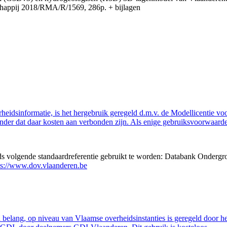
appij 2018/RMA/R/1569, 286p. + bijlagen
eidsinformatie, is het hergebruik geregeld d.m.v. de Modellicentie voor
nder dat daar kosten aan verbonden zijn. Als enige gebruiksvoorwaarde
eds volgende standaardreferentie gebruikt te worden: Databank Ondergr
ps://www.dov.vlaanderen.be
belang, op niveau van Vlaamse overheidsinstanties is geregeld door h