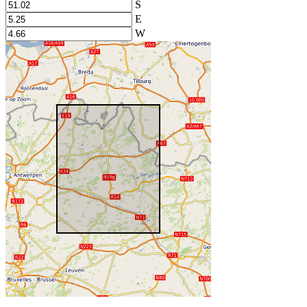
S
E
W