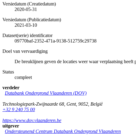
Versiedatum (Creatiedatum)
2020-05-31
Versiedatum (Publicatiedatum)
2021-03-10
Dataset(serie) identificator
09770baf-2352-471a-9138-512759c29738
Doel van vervaardiging
De breuklijnen geven de locaties weer waar verplaatsing heeft 
Status
compleet
verdeler
Databank Ondergrond Vlaanderen (DOV)
Technologiepark-Zwijnaarde 68
,
Gent
,
9052
,
België
+32 9 240 75 00
https://www.dov.vlaanderen.be
uitgever
Ondersteunend Centrum Databank Ondergrond Vlaanderen