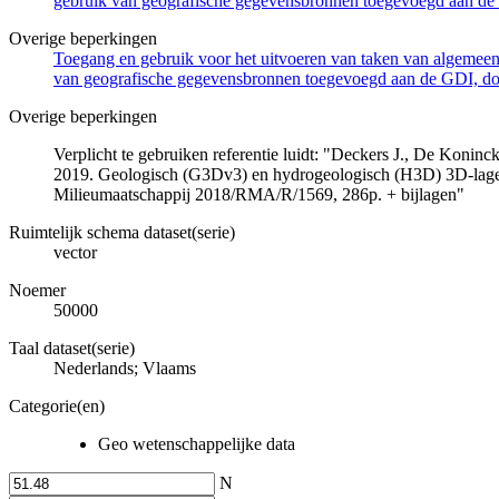
gebruik van geografische gegevensbronnen toegevoegd aan de 
Overige beperkingen
Toegang en gebruik voor het uitvoeren van taken van algemeen 
van geografische gegevensbronnen toegevoegd aan de GDI, door
Overige beperkingen
Verplicht te gebruiken referentie luidt: "Deckers J., De Koni
2019. Geologisch (G3Dv3) en hydrogeologisch (H3D) 3D-lage
Milieumaatschappij 2018/RMA/R/1569, 286p. + bijlagen"
Ruimtelijk schema dataset(serie)
vector
Noemer
50000
Taal dataset(serie)
Nederlands; Vlaams
Categorie(en)
Geo wetenschappelijke data
N