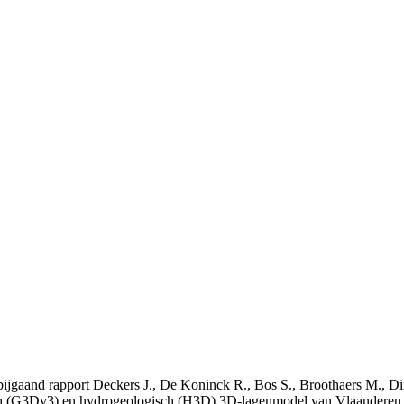
t bijgaand rapport Deckers J., De Koninck R., Bos S., Broothaers M., Di
 (G3Dv3) en hydrogeologisch (H3D) 3D-lagenmodel van Vlaanderen. S