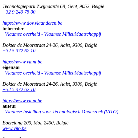
Technologiepark-Zwijnaarde 68
,
Gent
,
9052
,
België
+32 9 240 75 00
https://www.dov.vlaanderen.be
beheerder
Vlaamse overheid - Vlaamse MilieuMaatschappij
Dokter de Moorstraat 24-26
,
Aalst
,
9300
,
België
+32 5 372 62 10
https://www.vmm.be
eigenaar
Vlaamse overheid - Vlaamse MilieuMaatschappij
Dokter de Moorstraat 24-26
,
Aalst
,
9300
,
België
+32 5 372 62 10
https://www.vmm.be
auteur
Vlaamse Instelling voor Technologisch Onderzoek (VITO)
Boeretang 200
,
Mol
,
2400
,
België
www.vito.be