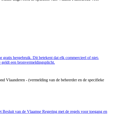
 gratis hergebruik. Dit betekent dat elk commercieel of niet-
 geldt een bronvermeldingsplicht.
ond Vlaanderen - (vermelding van de beheerder en de specifieke
et Besluit van de Vlaamse Regering met de regels voor toegang en