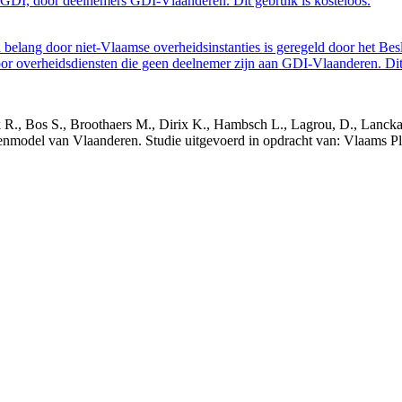
GDI, door deelnemers GDI-Vlaanderen. Dit gebruik is kosteloos.
belang door niet-Vlaamse overheidsinstanties is geregeld door het Bes
 overheidsdiensten die geen deelnemer zijn aan GDI-Vlaanderen. Dit 
nck R., Bos S., Broothaers M., Dirix K., Hambsch L., Lagrou, D., Lanck
nmodel van Vlaanderen. Studie uitgevoerd in opdracht van: Vlaams