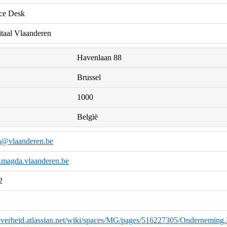
e Desk
itaal Vlaanderen
Havenlaan 88
Brussel
1000
België
a@vlaanderen.be
k.magda.vlaanderen.be
2
eoverheid.atlassian.net/wiki/spaces/MG/pages/516227305/Ondernem