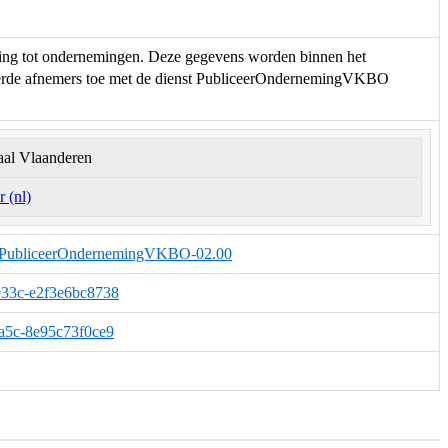
ng tot ondernemingen. Deze gegevens worden binnen het
erde afnemers toe met de dienst PubliceerOndernemingVKBO
aal Vlaanderen
 (nl)
ing.PubliceerOndernemingVKBO-02.00
-933c-e2f3e6bc8738
-9a5c-8e95c73f0ce9