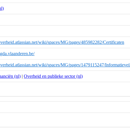
l)
overheid.atlassian.net/wiki/spaces/MG/pages/485982282/Certificaten
magda.vlaanderen.be/
overheid.atlassian.net/wiki/spaces/MG/pages/1479115247/Informatievei
anciën (nl)
|
Overheid en publieke sector (nl)