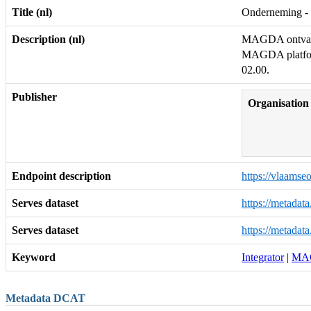
Title (nl)
Onderneming -
Description (nl)
MAGDA ontvangt
MAGDA platform
02.00.
Publisher
Organisation
Endpoint description
https://vlaams
Serves dataset
https://metada
Serves dataset
https://metadat
Keyword
Integrator
|
MA
Metadata DCAT