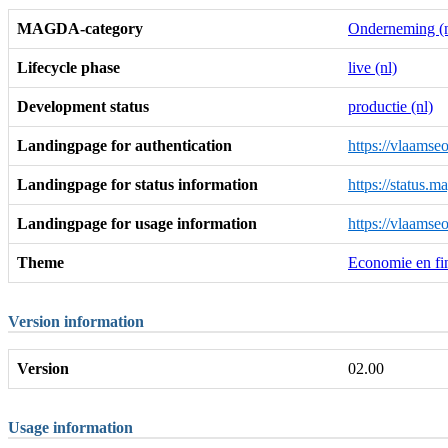
MAGDA-category
Onderneming (n
Lifecycle phase
live (nl)
Development status
productie (nl)
Landingpage for authentication
https://vlaamse
Landingpage for status information
https://status.
Landingpage for usage information
https://vlaamse
Theme
Economie en fin
Version information
Version
02.00
Usage information