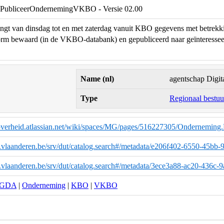
 PubliceerOndernemingVKBO - Versie 02.00
 van dinsdag tot en met zaterdag vanuit KBO gegevens met betrekki
 bewaard (in de VKBO-databank) en gepubliceerd naar geïnteresse
Name (nl)
agentschap Digit
Type
Regionaal bestuur
eoverheid.atlassian.net/wiki/spaces/MG/pages/516227305/Ondernem
ta.vlaanderen.be/srv/dut/catalog.search#/metadata/e206f402-6550-45bb
a.vlaanderen.be/srv/dut/catalog.search#/metadata/3ece3a88-ac20-436c
GDA
|
Onderneming
|
KBO
|
VKBO