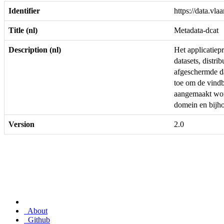
Identifier
https://data.vla
Title (nl)
Metadata-dcat
Description (nl)
Het applicatiep
datasets, distr
afgeschermde da
toe om de vindba
aangemaakt word
domein en bijh
Version
2.0
About
Github