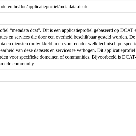
anderen.be/doc/applicatieprofiel/metadata-dcat/
rofiel “metadata dcat”. Dit is een applicatieprofiel gebaseerd op DCAT 
ibuties en services die door een overheid beschikbaar gesteld worden. De
ta en diensten (ontwikkeld in en voor eender welk technisch perspectie
arheid van deze datasets en services te verhogen. Dit applicatieprofiel
en voor specifieke domeinen of communities. Bijvoorbeeld is DCAT-AP
orende community.