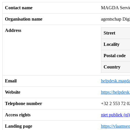
Contact name
MAGDA Servic
Organisation name
agentschap Dig
Address
Street
Locality
Postal code
Country
Email
helpdesk.magd
Website
https://helpdes
Telephone number
+32 2 553 72 0
Access rights
niet publiek (nl)
Landing page
https://vlaams