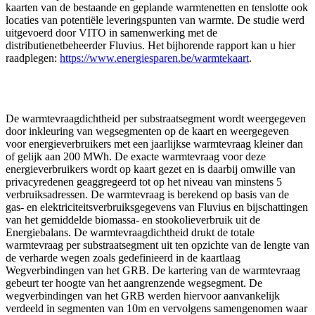
kaarten van de bestaande en geplande warmtenetten en tenslotte ook
locaties van potentiële leveringspunten van warmte. De studie werd
uitgevoerd door VITO in samenwerking met de
distributienetbeheerder Fluvius. Het bijhorende rapport kan u hier
raadplegen:
https://www.energiesparen.be/warmtekaart
.
De warmtevraagdichtheid per substraatsegment wordt weergegeven
door inkleuring van wegsegmenten op de kaart en weergegeven
voor energieverbruikers met een jaarlijkse warmtevraag kleiner dan
of gelijk aan 200 MWh. De exacte warmtevraag voor deze
energieverbruikers wordt op kaart gezet en is daarbij omwille van
privacyredenen geaggregeerd tot op het niveau van minstens 5
verbruiksadressen. De warmtevraag is berekend op basis van de
gas- en elektriciteitsverbruiksgegevens van Fluvius en bijschattingen
van het gemiddelde biomassa- en stookolieverbruik uit de
Energiebalans. De warmtevraagdichtheid drukt de totale
warmtevraag per substraatsegment uit ten opzichte van de lengte van
de verharde wegen zoals gedefinieerd in de kaartlaag
Wegverbindingen van het GRB. De kartering van de warmtevraag
gebeurt ter hoogte van het aangrenzende wegsegment. De
wegverbindingen van het GRB werden hiervoor aanvankelijk
verdeeld in segmenten van 10m en vervolgens samengenomen waar