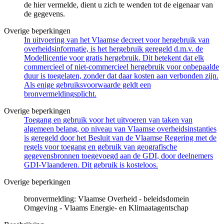
de hier vermelde, dient u zich te wenden tot de eigenaar van
de gegevens.
Overige beperkingen
In uitvoering van het Vlaamse decreet voor hergebruik van
overheidsinformatie, is het hergebruik geregeld d.m.v. de
Modellicentie voor gratis hergebruik. Dit betekent dat elk
commercieel of niet-commercieel hergebruik voor onbepaalde
duur is toegelaten, zonder dat daar kosten aan verbonden zijn.
Als enige gebruiksvoorwaarde geldt een
bronvermeldingsplicht.
Overige beperkingen
Toegang en gebruik voor het uitvoeren van taken van
algemeen belang, op niveau van Vlaamse overheidsinstanties
is geregeld door het Besluit van de Vlaamse Regering met de
regels voor toegang en gebruik van geografische
gegevensbronnen toegevoegd aan de GDI, door deelnemers
GDI-Vlaanderen. Dit gebruik is kosteloos.
Overige beperkingen
bronvermelding: Vlaamse Overheid - beleidsdomein
Omgeving - Vlaams Energie- en Klimaatagentschap