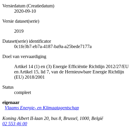
Versiedatum (Creatiedatum)
2020-09-10
Versie dataset(serie)
2019
Dataset(serie) identificator
0c1fe3b7-eb7a-4187-ba9a-a25bede7177a
Doel van vervaardiging
Artikel 14 (1) en (3) Energie Efficiëntie Richtlijn 2012/27/EU
en Artikel 15, lid 7, van de Hernieuwbare Energie Richtlijn
(EU) 2018/2001
Status
compleet
eigenaar
Vlaams Energie- en Klimaatagentschap
Koning Albert II-laan 20, bus 8
,
Brussel
,
1000
,
België
02 553 46 00