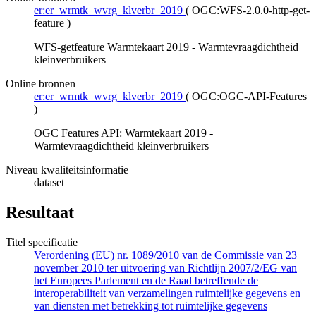
er:er_wrmtk_wvrg_klverbr_2019
(
OGC:WFS-2.0.0-http-get-
feature
)
WFS-getfeature Warmtekaart 2019 - Warmtevraagdichtheid
kleinverbruikers
Online bronnen
er:er_wrmtk_wvrg_klverbr_2019
(
OGC:OGC-API-Features
)
OGC Features API: Warmtekaart 2019 -
Warmtevraagdichtheid kleinverbruikers
Niveau kwaliteitsinformatie
dataset
Resultaat
Titel specificatie
Verordening (EU) nr. 1089/2010 van de Commissie van 23
november 2010 ter uitvoering van Richtlijn 2007/2/EG van
het Europees Parlement en de Raad betreffende de
interoperabiliteit van verzamelingen ruimtelijke gegevens en
van diensten met betrekking tot ruimtelijke gegevens