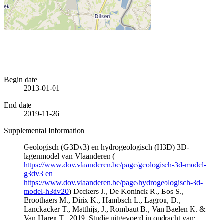
Begin date
2013-01-01
End date
2019-11-26
Supplemental Information
Geologisch (G3Dv3) en hydrogeologisch (H3D) 3D-
lagenmodel van Vlaanderen (
https://www.dov.vlaanderen.be/page/geologisch-3d-model-
g3dv3 en
https://www.dov.vlaanderen.be/page/hydrogeologisch-3d-
model-h3dv20
) Deckers J., De Koninck R., Bos S.,
Broothaers M., Dirix K., Hambsch L., Lagrou, D.,
Lanckacker T., Matthijs, J., Rombaut B., Van Baelen K. &
Van Haren T., 2019. Studie uitgevoerd in opdracht van: