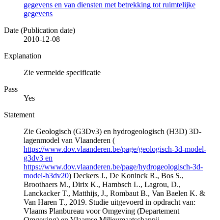
gegevens en van diensten met betrekking tot ruimtelijke
gegevens
Date (Publication date)
2010-12-08
Explanation
Zie vermelde specificatie
Pass
Yes
Statement
Zie Geologisch (G3Dv3) en hydrogeologisch (H3D) 3D-
lagenmodel van Vlaanderen (
https://www.dov.vlaanderen.be/page/geologisch-3d-model-
g3dv3 en
https://www.dov.vlaanderen.be/page/hydrogeologisch-3d-
model-h3dv20
) Deckers J., De Koninck R., Bos S.,
Broothaers M., Dirix K., Hambsch L., Lagrou, D.,
Lanckacker T., Matthijs, J., Rombaut B., Van Baelen K. &
Van Haren T., 2019. Studie uitgevoerd in opdracht van:
Vlaams Planbureau voor Omgeving (Departement
Omgeving) en Vlaamse Milieumaatschappij