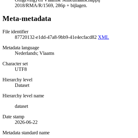
2018/RMA/R/1569, 286p + bijlagen.
Meta-metadata
File identifier
87720132-e1dd-47a8-9bb9-41e4ecfacd82
XML
Metadata language
Nederlands; Vlaams
Character set
UTF8
Hierarchy level
Dataset
Hierarchy level name
dataset
Date stamp
2026-06-22
Metadata standard name