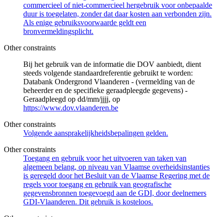
commercieel of niet-commercieel hergebruik voor onbepaalde
duur is toegelaten, zonder dat daar kosten aan verbonden zijn.
Als enige gebruiksvoorwaarde geldt een
bronvermeldingsplicht.
Other constraints
Bij het gebruik van de informatie die DOV aanbiedt, dient
steeds volgende standaardreferentie gebruikt te worden:
Databank Ondergrond Vlaanderen - (vermelding van de
beheerder en de specifieke geraadpleegde gegevens) -
Geraadpleegd op dd/mm/jjjj, op
https://www.dov.vlaanderen.be
Other constraints
Volgende aansprakelijkheidsbepalingen gelden.
Other constraints
Toegang en gebruik voor het uitvoeren van taken van
algemeen belang, op niveau van Vlaamse overheidsinstanties
is geregeld door het Besluit van de Vlaamse Regering met de
regels voor toegang en gebruik van geografische
gegevensbronnen toegevoegd aan de GDI, door deelnemers
GDI-Vlaanderen. Dit gebruik is kosteloos.