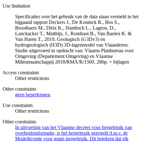
Use limitation
Specificaties over het gebruik van de data staan vermeld in het
bijgaand rapport Deckers J., De Koninck R., Bos S.,
Broothaers M., Dirix K., Hambsch L., Lagrou, D.,
Lanckacker T., Matthijs, J., Rombaut B., Van Baelen K. &
Van Haren T., 2019. Geologisch (G3Dv3) en
hydrogeologisch (H3D) 3D-lagenmodel van Vlaanderen.
Studie uitgevoerd in opdracht van: Vlaams Planbureau voor
Omgeving (Departement Omgeving) en Vlaamse
Milieumaatschappij 2018/RMA/R/1569, 286p. + bijlagen
Access constraints
Other restrictions
Other constraints
geen beperkingen
Use constraints
Other restrictions
Other constraints
In uitvoering van het Vlaamse decreet voor hergebruik van
overheidsinformatie, is het hergebruik geregeld d.m.v. de
Modellicentie voor gratis hergebruik. Dit betekent dat elk