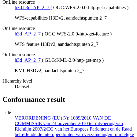
OnLine resource
h3d:h3d_AP_2_7
(
OGC:WFS-2.0.0-http-get-capabilities
)
WFS-capabilities H3Dv2, aandachtspunten 2_7
OnLine resource
h3d_AP_2_7
(
OGC:WFS-2.0.0-http-get-feature
)
WFS-feature H3Dv2, aandachtspunten 2_7
OnLine resource
h3d_AP_2_7
(
GLG:KML-2.0-http-get-map
)
KML H3Dv2, aandachtspunten 2_7
Hierarchy level
Dataset
Conformance result
Title
VERORDENING (EU) Nr. 1089/2010 VAN DE
COMMISSIE van 23 november 2010 ter uitvoering van
Richtlijn 2007/2/EG van het Europees Parlement en de Raad
betreffende de interoperabiliteit van verzamelingen ruimtelijke