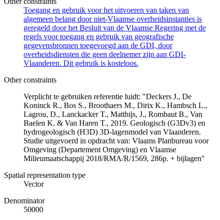
Other constraints
Toegang en gebruik voor het uitvoeren van taken van
algemeen belang door niet-Vlaamse overheidsinstanties is
geregeld door het Besluit van de Vlaamse Regering met de
regels voor toegang en gebruik van geografische
gegevensbronnen toegevoegd aan de GDI, door
overheidsdiensten die geen deelnemer zijn aan GDI-
Vlaanderen. Dit gebruik is kosteloos.
Other constraints
Verplicht te gebruiken referentie luidt: "Deckers J., De
Koninck R., Bos S., Broothaers M., Dirix K., Hambsch L.,
Lagrou, D., Lanckacker T., Matthijs, J., Rombaut B., Van
Baelen K. & Van Haren T., 2019. Geologisch (G3Dv3) en
hydrogeologisch (H3D) 3D-lagenmodel van Vlaanderen.
Studie uitgevoerd in opdracht van: Vlaams Planbureau voor
Omgeving (Departement Omgeving) en Vlaamse
Milieumaatschappij 2018/RMA/R/1569, 286p. + bijlagen"
Spatial representation type
Vector
Denominator
50000