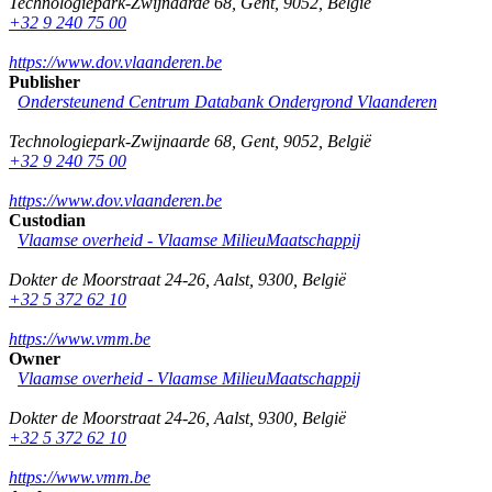
Technologiepark-Zwijnaarde 68
,
Gent
,
9052
,
België
+32 9 240 75 00
https://www.dov.vlaanderen.be
Publisher
Ondersteunend Centrum Databank Ondergrond Vlaanderen
Technologiepark-Zwijnaarde 68
,
Gent
,
9052
,
België
+32 9 240 75 00
https://www.dov.vlaanderen.be
Custodian
Vlaamse overheid - Vlaamse MilieuMaatschappij
Dokter de Moorstraat 24-26
,
Aalst
,
9300
,
België
+32 5 372 62 10
https://www.vmm.be
Owner
Vlaamse overheid - Vlaamse MilieuMaatschappij
Dokter de Moorstraat 24-26
,
Aalst
,
9300
,
België
+32 5 372 62 10
https://www.vmm.be