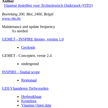
Author
Vlaamse Instelling voor Technologisch Onderzoek (VITO)
Boeretang 200
,
Mol
,
2400
,
België
www.vito.be
Maintenance and update frequency
As needed
GEMET - INSPIRE themes, version 1.0
Geologie
GEMET - Concepten, versie 2.4
ondergrond
INSPIRE - Spatial scope
Regionaal
GDI-Vlaanderen Trefwoorden
Herbruikbaar
Kosteloos
Vlaamse Open data