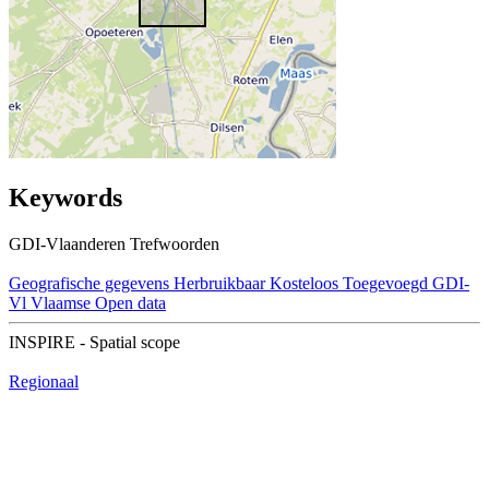
Keywords
GDI-Vlaanderen Trefwoorden
Geografische gegevens
Herbruikbaar
Kosteloos
Toegevoegd GDI-
Vl
Vlaamse Open data
INSPIRE - Spatial scope
Regionaal