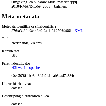
Omgeving) en Vlaamse Milieumaatschappij
2018/RMA/R/1569, 286p + bijlagen.
Meta-metadata
Metadata identificator (fileIdentifier)
876fa3c8-be3e-4349-9a11-312706fa66bd
XML
Taal
Nederlands; Vlaams
Karakterset
utf8
Parent identificator
H3Dv2.1 Isopachen
e0ee5956-1bb8-43d2-9431-ab3cad7c334c
Hiërarchisch niveau
dataset
Beschrijving hiërarchisch niveau
dataset