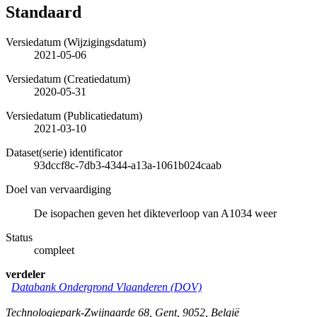
Standaard
Versiedatum (Wijzigingsdatum)
2021-05-06
Versiedatum (Creatiedatum)
2020-05-31
Versiedatum (Publicatiedatum)
2021-03-10
Dataset(serie) identificator
93dccf8c-7db3-4344-a13a-1061b024caab
Doel van vervaardiging
De isopachen geven het dikteverloop van A1034 weer
Status
compleet
verdeler
Databank Ondergrond Vlaanderen (DOV)
Technologiepark-Zwijnaarde 68
,
Gent
,
9052
,
België