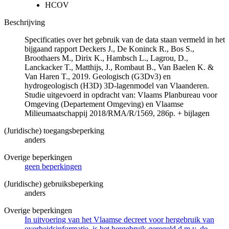
HCOV
Beschrijving
Specificaties over het gebruik van de data staan vermeld in het
bijgaand rapport Deckers J., De Koninck R., Bos S.,
Broothaers M., Dirix K., Hambsch L., Lagrou, D.,
Lanckacker T., Matthijs, J., Rombaut B., Van Baelen K. &
Van Haren T., 2019. Geologisch (G3Dv3) en
hydrogeologisch (H3D) 3D-lagenmodel van Vlaanderen.
Studie uitgevoerd in opdracht van: Vlaams Planbureau voor
Omgeving (Departement Omgeving) en Vlaamse
Milieumaatschappij 2018/RMA/R/1569, 286p. + bijlagen
(Juridische) toegangsbeperking
anders
Overige beperkingen
geen beperkingen
(Juridische) gebruiksbeperking
anders
Overige beperkingen
In uitvoering van het Vlaamse decreet voor hergebruik van
overheidsinformatie, is het hergebruik geregeld d.m.v. de