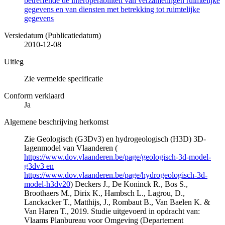
betreffende de interoperabiliteit van verzamelingen ruimtelijke
gegevens en van diensten met betrekking tot ruimtelijke
gegevens
Versiedatum (Publicatiedatum)
2010-12-08
Uitleg
Zie vermelde specificatie
Conform verklaard
Ja
Algemene beschrijving herkomst
Zie Geologisch (G3Dv3) en hydrogeologisch (H3D) 3D-
lagenmodel van Vlaanderen (
https://www.dov.vlaanderen.be/page/geologisch-3d-model-
g3dv3 en
https://www.dov.vlaanderen.be/page/hydrogeologisch-3d-
model-h3dv20
) Deckers J., De Koninck R., Bos S.,
Broothaers M., Dirix K., Hambsch L., Lagrou, D.,
Lanckacker T., Matthijs, J., Rombaut B., Van Baelen K. &
Van Haren T., 2019. Studie uitgevoerd in opdracht van:
Vlaams Planbureau voor Omgeving (Departement