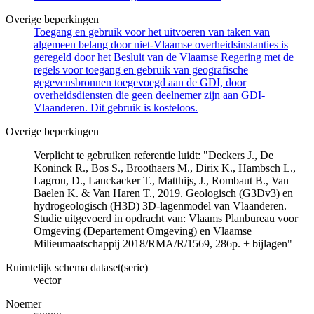
Overige beperkingen
Toegang en gebruik voor het uitvoeren van taken van
algemeen belang door niet-Vlaamse overheidsinstanties is
geregeld door het Besluit van de Vlaamse Regering met de
regels voor toegang en gebruik van geografische
gegevensbronnen toegevoegd aan de GDI, door
overheidsdiensten die geen deelnemer zijn aan GDI-
Vlaanderen. Dit gebruik is kosteloos.
Overige beperkingen
Verplicht te gebruiken referentie luidt: "Deckers J., De
Koninck R., Bos S., Broothaers M., Dirix K., Hambsch L.,
Lagrou, D., Lanckacker T., Matthijs, J., Rombaut B., Van
Baelen K. & Van Haren T., 2019. Geologisch (G3Dv3) en
hydrogeologisch (H3D) 3D-lagenmodel van Vlaanderen.
Studie uitgevoerd in opdracht van: Vlaams Planbureau voor
Omgeving (Departement Omgeving) en Vlaamse
Milieumaatschappij 2018/RMA/R/1569, 286p. + bijlagen"
Ruimtelijk schema dataset(serie)
vector
Noemer