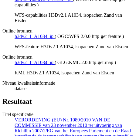
capabilities
)
WFS-capabilities H3Dv2.1 A1034, isopachen Zand van
Eisden
Online bronnen
h3dv2_1_A1034_ip
(
OGC:WFS-2.0.0-http-get-feature
)
WFS-feature H3Dv2.1 A1034, isopachen Zand van Eisden
Online bronnen
h3dv2_1_A1034_ip
(
GLG:KML-2.0-http-get-map
)
KML H3Dv2.1 A1034, isopachen Zand van Eisden
Niveau kwaliteitsinformatie
dataset
Resultaat
Titel specificatie
VERORDENING (EU) Nr. 1089/2010 VAN DE
COMMISSIE van 23 november 2010 ter uitvoering van
Richtlijn 2007/2/EG van het Europees Parlement en de Raad