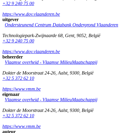
+32 9 240 75 00
https://www.dov.vlaanderen.be
uitgever
Ondersteunend Centrum Databank Ondergrond Vlaanderen
Technologiepark-Zwijnaarde 68
,
Gent
,
9052
,
België
+32 9 240 75 00
https://www.dov.vlaanderen.be
beheerder
Vlaamse overheid - Vlaamse MilieuMaatschappij
Dokter de Moorstraat 24-26
,
Aalst
,
9300
,
België
+32 5 372 62 10
https://www.vmm.be
eigenaar
Vlaamse overheid - Vlaamse MilieuMaatschappij
Dokter de Moorstraat 24-26
,
Aalst
,
9300
,
België
+32 5 372 62 10
https://www.vmm.be
auteur