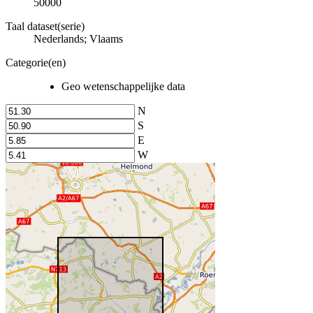
50000
Taal dataset(serie)
Nederlands; Vlaams
Categorie(en)
Geo wetenschappelijke data
N
S
E
W