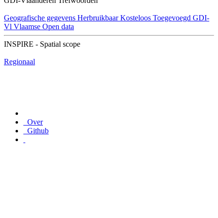
GDI-Vlaanderen Trefwoorden
Geografische gegevens
Herbruikbaar
Kosteloos
Toegevoegd GDI-
Vl
Vlaamse Open data
INSPIRE - Spatial scope
Regionaal
Over
Github