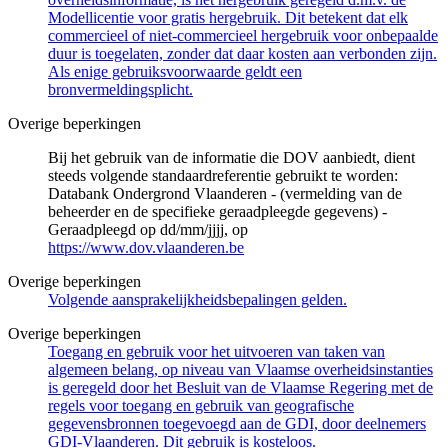
Modellicentie voor gratis hergebruik. Dit betekent dat elk
commercieel of niet-commercieel hergebruik voor onbepaalde
duur is toegelaten, zonder dat daar kosten aan verbonden zijn.
Als enige gebruiksvoorwaarde geldt een
bronvermeldingsplicht.
Overige beperkingen
Bij het gebruik van de informatie die DOV aanbiedt, dient
steeds volgende standaardreferentie gebruikt te worden:
Databank Ondergrond Vlaanderen - (vermelding van de
beheerder en de specifieke geraadpleegde gegevens) -
Geraadpleegd op dd/mm/jjjj, op
https://www.dov.vlaanderen.be
Overige beperkingen
Volgende aansprakelijkheidsbepalingen gelden.
Overige beperkingen
Toegang en gebruik voor het uitvoeren van taken van
algemeen belang, op niveau van Vlaamse overheidsinstanties
is geregeld door het Besluit van de Vlaamse Regering met de
regels voor toegang en gebruik van geografische
gegevensbronnen toegevoegd aan de GDI, door deelnemers
GDI-Vlaanderen. Dit gebruik is kosteloos.