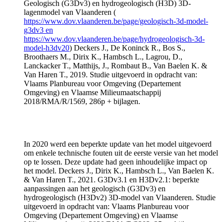
Geologisch (G3Dv3) en hydrogeologisch (H3D) 3D-
lagenmodel van Vlaanderen (
https://www.dov.vlaanderen.be/page/geologisch-3d-model-
g3dv3 en
https://www.dov.vlaanderen.be/page/hydrogeologisch-3d-
model-h3dv20
) Deckers J., De Koninck R., Bos S.,
Broothaers M., Dirix K., Hambsch L., Lagrou, D.,
Lanckacker T., Matthijs, J., Rombaut B., Van Baelen K. &
Van Haren T., 2019. Studie uitgevoerd in opdracht van:
Vlaams Planbureau voor Omgeving (Departement
Omgeving) en Vlaamse Milieumaatschappij
2018/RMA/R/1569, 286p + bijlagen.
In 2020 werd een beperkte update van het model uitgevoerd
om enkele technische fouten uit de eerste versie van het model
op te lossen. Deze update had geen inhoudelijke impact op
het model. Deckers J., Dirix K., Hambsch L., Van Baelen K.
& Van Haren T., 2021. G3Dv3.1 en H3Dv2.1: beperkte
aanpassingen aan het geologisch (G3Dv3) en
hydrogeologisch (H3Dv2) 3D-model van Vlaanderen. Studie
uitgevoerd in opdracht van: Vlaams Planbureau voor
Omgeving (Departement Omgeving) en Vlaamse