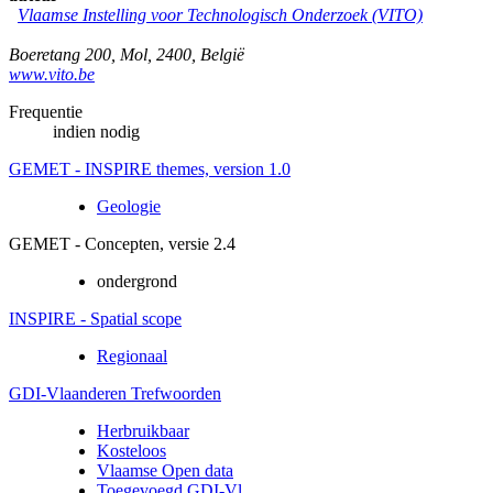
Vlaamse Instelling voor Technologisch Onderzoek (VITO)
Boeretang 200
,
Mol
,
2400
,
België
www.vito.be
Frequentie
indien nodig
GEMET - INSPIRE themes, version 1.0
Geologie
GEMET - Concepten, versie 2.4
ondergrond
INSPIRE - Spatial scope
Regionaal
GDI-Vlaanderen Trefwoorden
Herbruikbaar
Kosteloos
Vlaamse Open data
Toegevoegd GDI-Vl