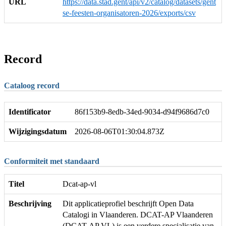
URL
https://data.stad.gent/api/v2/catalog/datasets/gent
se-feesten-organisatoren-2026/exports/csv
Record
Cataloog record
Identificator
86f153b9-8edb-34ed-9034-d94f9686d7c0
Wijzigingsdatum
2026-08-06T01:30:04.873Z
Conformiteit met standaard
Titel
Dcat-ap-vl
Beschrijving
Dit applicatieprofiel beschrijft Open Data
Catalogi in Vlaanderen. DCAT-AP Vlaanderen
(DCAT-AP VL) is een verdere specialisatie van