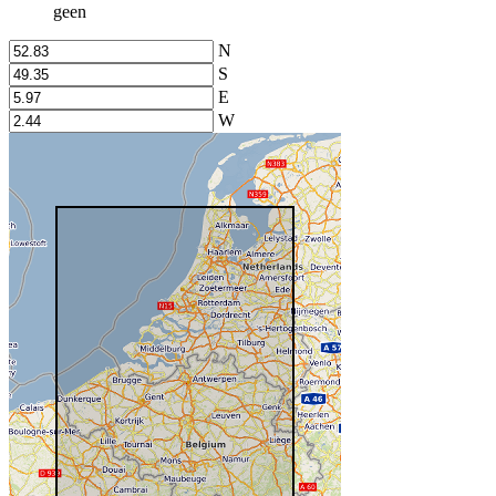
geen
N
S
E
W