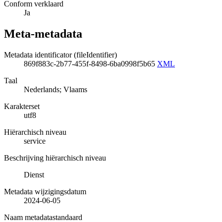
Conform verklaard
Ja
Meta-metadata
Metadata identificator (fileIdentifier)
869f883c-2b77-455f-8498-6ba0998f5b65
XML
Taal
Nederlands; Vlaams
Karakterset
utf8
Hiërarchisch niveau
service
Beschrijving hiërarchisch niveau
Dienst
Metadata wijzigingsdatum
2024-06-05
Naam metadatastandaard