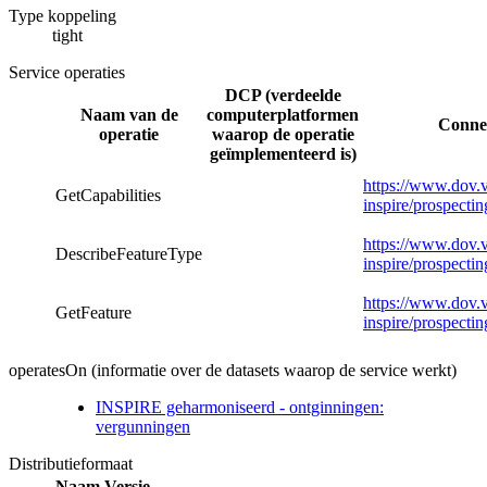
Type koppeling
tight
Service operaties
DCP (verdeelde
Naam van de
computerplatformen
Connec
operatie
waarop de operatie
geïmplementeerd is)
https://www.dov.v
GetCapabilities
inspire/prospecti
https://www.dov.v
DescribeFeatureType
inspire/prospecti
https://www.dov.v
GetFeature
inspire/prospecti
operatesOn (informatie over de datasets waarop de service werkt)
INSPIRE geharmoniseerd - ontginningen:
vergunningen
Distributieformaat
Naam
Versie