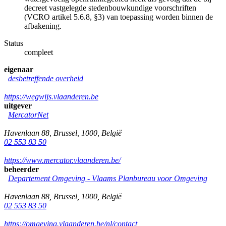
decreet vastgelegde stedenbouwkundige voorschriften
(VCRO artikel 5.6.8, §3) van toepassing worden binnen de
afbakening.
Status
compleet
eigenaar
desbetreffende overheid
https://wegwijs.vlaanderen.be
uitgever
MercatorNet
Havenlaan 88
,
Brussel
,
1000
,
België
02 553 83 50
https://www.mercator.vlaanderen.be/
beheerder
Departement Omgeving - Vlaams Planbureau voor Omgeving
Havenlaan 88
,
Brussel
,
1000
,
België
02 553 83 50
https://omgeving.vlaanderen.be/nl/contact