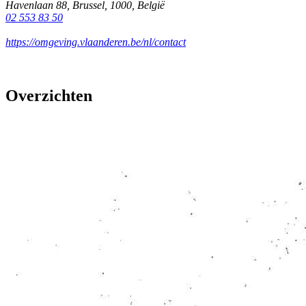
Havenlaan 88
,
Brussel
,
1000
,
België
02 553 83 50
https://omgeving.vlaanderen.be/nl/contact
Overzichten