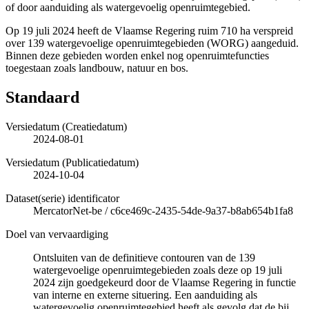
of door aanduiding als watergevoelig openruimtegebied.
Op 19 juli 2024 heeft de Vlaamse Regering ruim 710 ha verspreid
over 139 watergevoelige openruimtegebieden (WORG) aangeduid.
Binnen deze gebieden worden enkel nog openruimtefuncties
toegestaan zoals landbouw, natuur en bos.
Standaard
Versiedatum (Creatiedatum)
2024-08-01
Versiedatum (Publicatiedatum)
2024-10-04
Dataset(serie) identificator
MercatorNet-be
/
c6ce469c-2435-54de-9a37-b8ab654b1fa8
Doel van vervaardiging
Ontsluiten van de definitieve contouren van de 139
watergevoelige openruimtegebieden zoals deze op 19 juli
2024 zijn goedgekeurd door de Vlaamse Regering in functie
van interne en externe situering. Een aanduiding als
watergevoelig openruimtegebied heeft als gevolg dat de bij