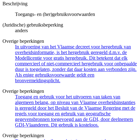
Beschrijving
Toegangs- en (her)gebruiksvoorwaarden
(Juridische) gebruiksbeperking
anders
Overige beperkingen
In uitvoering van het Vlaamse decreet voor hergebruik van
overheidsinformatie, is het hergebruik geregeld d.m.v. de
Modellicentie voor gratis hergebruik. Dit betekent dat elk
commercieel of niet-commercieel hergebruik voor onbepaalde
duur is toegelaten, zonder dat daar kosten aan verbonden zijn.
Als enige gebruiksvoorwaarde geldt een
bronvermeldingsplicht.
Overige beperkingen
Toegang en gebruik voor het uitvoeren van taken van
algemeen belang, op niveau van Vlaamse overheidsinstanties
is geregeld door het Besluit van de Vlaamse Regering met de
regels voor toegang en gebruik van geografische
gegevensbronnen toegevoegd aan de GDI, door deelnemers
GDI-Vlaanderen. Dit gebruik is kosteloos.
Overige beperkingen