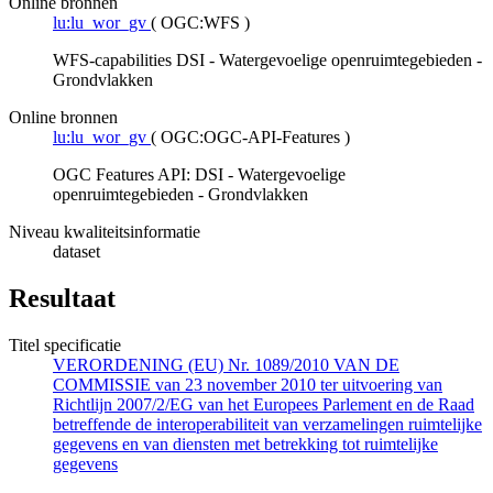
Online bronnen
lu:lu_wor_gv
(
OGC:WFS
)
WFS-capabilities DSI - Watergevoelige openruimtegebieden -
Grondvlakken
Online bronnen
lu:lu_wor_gv
(
OGC:OGC-API-Features
)
OGC Features API: DSI - Watergevoelige
openruimtegebieden - Grondvlakken
Niveau kwaliteitsinformatie
dataset
Resultaat
Titel specificatie
VERORDENING (EU) Nr. 1089/2010 VAN DE
COMMISSIE van 23 november 2010 ter uitvoering van
Richtlijn 2007/2/EG van het Europees Parlement en de Raad
betreffende de interoperabiliteit van verzamelingen ruimtelijke
gegevens en van diensten met betrekking tot ruimtelijke
gegevens