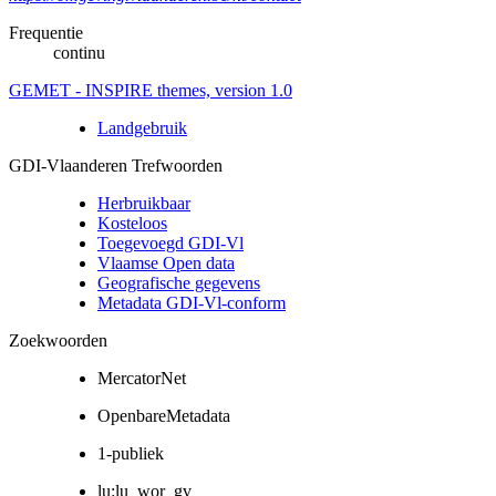
Frequentie
continu
GEMET - INSPIRE themes, version 1.0
Landgebruik
GDI-Vlaanderen Trefwoorden
Herbruikbaar
Kosteloos
Toegevoegd GDI-Vl
Vlaamse Open data
Geografische gegevens
Metadata GDI-Vl-conform
Zoekwoorden
MercatorNet
OpenbareMetadata
1-publiek
lu:lu_wor_gv