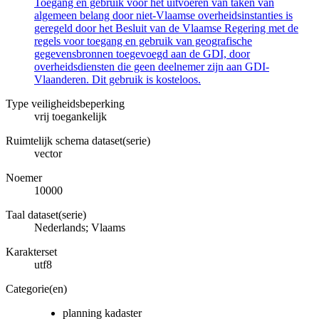
Toegang en gebruik voor het uitvoeren van taken van
algemeen belang door niet-Vlaamse overheidsinstanties is
geregeld door het Besluit van de Vlaamse Regering met de
regels voor toegang en gebruik van geografische
gegevensbronnen toegevoegd aan de GDI, door
overheidsdiensten die geen deelnemer zijn aan GDI-
Vlaanderen. Dit gebruik is kosteloos.
Type veiligheidsbeperking
vrij toegankelijk
Ruimtelijk schema dataset(serie)
vector
Noemer
10000
Taal dataset(serie)
Nederlands; Vlaams
Karakterset
utf8
Categorie(en)
planning kadaster