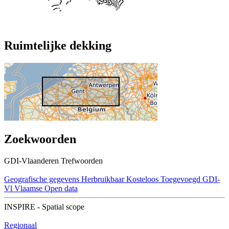
Ruimtelijke dekking
Zoekwoorden
GDI-Vlaanderen Trefwoorden
Geografische gegevens
Herbruikbaar
Kosteloos
Toegevoegd GDI-
Vl
Vlaamse Open data
INSPIRE - Spatial scope
Regionaal