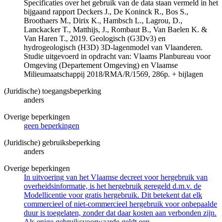
Specificaties over het gebruik van de data staan vermeld in het
bijgaand rapport Deckers J., De Koninck R., Bos S.,
Broothaers M., Dirix K., Hambsch L., Lagrou, D.,
Lanckacker T., Matthijs, J., Rombaut B., Van Baelen K. &
Van Haren T., 2019. Geologisch (G3Dv3) en
hydrogeologisch (H3D) 3D-lagenmodel van Vlaanderen.
Studie uitgevoerd in opdracht van: Vlaams Planbureau voor
Omgeving (Departement Omgeving) en Vlaamse
Milieumaatschappij 2018/RMA/R/1569, 286p. + bijlagen
(Juridische) toegangsbeperking
anders
Overige beperkingen
geen beperkingen
(Juridische) gebruiksbeperking
anders
Overige beperkingen
In uitvoering van het Vlaamse decreet voor hergebruik van
overheidsinformatie, is het hergebruik geregeld d.m.v. de
Modellicentie voor gratis hergebruik. Dit betekent dat elk
commercieel of niet-commercieel hergebruik voor onbepaalde
duur is toegelaten, zonder dat daar kosten aan verbonden zijn.
Als enige gebruiksvoorwaarde geldt een