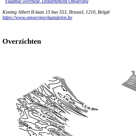
Vlaamse overheid, Departement Omgeving
Koning Albert II-laan 15 bus 553
,
Brussel
,
1210
,
België
https://www.omgevingvlaanderen.be
Overzichten