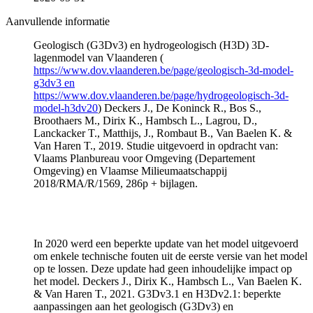
Aanvullende informatie
Geologisch (G3Dv3) en hydrogeologisch (H3D) 3D-
lagenmodel van Vlaanderen (
https://www.dov.vlaanderen.be/page/geologisch-3d-model-
g3dv3 en
https://www.dov.vlaanderen.be/page/hydrogeologisch-3d-
model-h3dv20
) Deckers J., De Koninck R., Bos S.,
Broothaers M., Dirix K., Hambsch L., Lagrou, D.,
Lanckacker T., Matthijs, J., Rombaut B., Van Baelen K. &
Van Haren T., 2019. Studie uitgevoerd in opdracht van:
Vlaams Planbureau voor Omgeving (Departement
Omgeving) en Vlaamse Milieumaatschappij
2018/RMA/R/1569, 286p + bijlagen.
In 2020 werd een beperkte update van het model uitgevoerd
om enkele technische fouten uit de eerste versie van het model
op te lossen. Deze update had geen inhoudelijke impact op
het model. Deckers J., Dirix K., Hambsch L., Van Baelen K.
& Van Haren T., 2021. G3Dv3.1 en H3Dv2.1: beperkte
aanpassingen aan het geologisch (G3Dv3) en