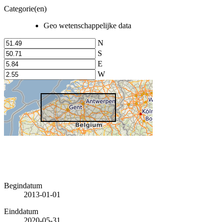
Categorie(en)
Geo wetenschappelijke data
N
S
E
W
Begindatum
2013-01-01
Einddatum
2020-05-31