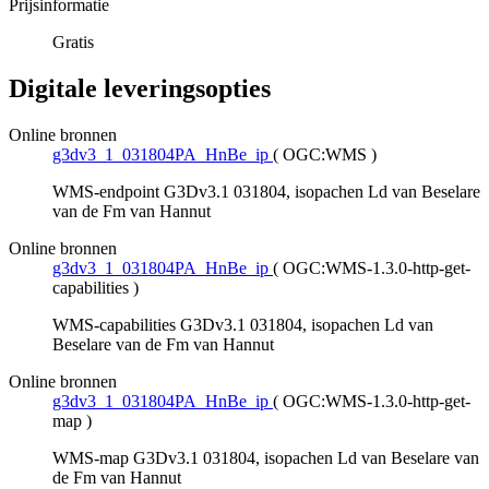
Prijsinformatie
Gratis
Digitale leveringsopties
Online bronnen
g3dv3_1_031804PA_HnBe_ip
(
OGC:WMS
)
WMS-endpoint G3Dv3.1 031804, isopachen Ld van Beselare
van de Fm van Hannut
Online bronnen
g3dv3_1_031804PA_HnBe_ip
(
OGC:WMS-1.3.0-http-get-
capabilities
)
WMS-capabilities G3Dv3.1 031804, isopachen Ld van
Beselare van de Fm van Hannut
Online bronnen
g3dv3_1_031804PA_HnBe_ip
(
OGC:WMS-1.3.0-http-get-
map
)
WMS-map G3Dv3.1 031804, isopachen Ld van Beselare van
de Fm van Hannut