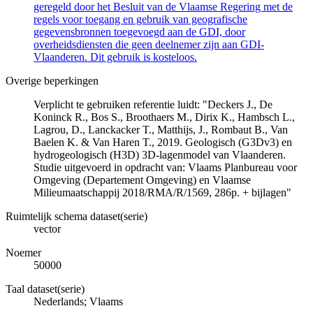
geregeld door het Besluit van de Vlaamse Regering met de
regels voor toegang en gebruik van geografische
gegevensbronnen toegevoegd aan de GDI, door
overheidsdiensten die geen deelnemer zijn aan GDI-
Vlaanderen. Dit gebruik is kosteloos.
Overige beperkingen
Verplicht te gebruiken referentie luidt: "Deckers J., De
Koninck R., Bos S., Broothaers M., Dirix K., Hambsch L.,
Lagrou, D., Lanckacker T., Matthijs, J., Rombaut B., Van
Baelen K. & Van Haren T., 2019. Geologisch (G3Dv3) en
hydrogeologisch (H3D) 3D-lagenmodel van Vlaanderen.
Studie uitgevoerd in opdracht van: Vlaams Planbureau voor
Omgeving (Departement Omgeving) en Vlaamse
Milieumaatschappij 2018/RMA/R/1569, 286p. + bijlagen"
Ruimtelijk schema dataset(serie)
vector
Noemer
50000
Taal dataset(serie)
Nederlands; Vlaams