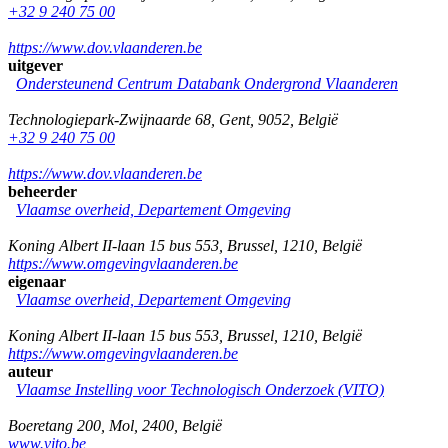
+32 9 240 75 00
https://www.dov.vlaanderen.be
uitgever
Ondersteunend Centrum Databank Ondergrond Vlaanderen
Technologiepark-Zwijnaarde 68
,
Gent
,
9052
,
België
+32 9 240 75 00
https://www.dov.vlaanderen.be
beheerder
Vlaamse overheid, Departement Omgeving
Koning Albert II-laan 15 bus 553
,
Brussel
,
1210
,
België
https://www.omgevingvlaanderen.be
eigenaar
Vlaamse overheid, Departement Omgeving
Koning Albert II-laan 15 bus 553
,
Brussel
,
1210
,
België
https://www.omgevingvlaanderen.be
auteur
Vlaamse Instelling voor Technologisch Onderzoek (VITO)
Boeretang 200
,
Mol
,
2400
,
België
www.vito.be