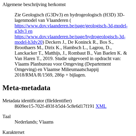
Algemene beschrijving herkomst
Zie Geologisch (G3Dv3) en hydrogeologisch (H3D) 3D-
lagenmodel van Vlaanderen (
https://www.dov.vlaanderen.be/page/geologisch-3d-model-
g3dv3 en
https://www.dov.vlaanderen.be/page/hydrogeologisch-3d-
model-h3dv20
) Deckers J., De Koninck R., Bos S.,
Broothaers M., Dirix K., Hambsch L., Lagrou, D.,
Lanckacker T., Matthijs, J., Rombaut B., Van Baelen K. &
Van Haren T., 2019. Studie uitgevoerd in opdracht van:
Vlaams Planbureau voor Omgeving (Departement
Omgeving) en Vlaamse Milieumaatschappij
2018/RMA/R/1569, 286p + bijlagen.
Meta-metadata
Metadata identificator (fileIdentifier)
8609ee15-702f-493f-b5d4-5c8e6d17f191
XML
Taal
Nederlands; Vlaams
Karakterset