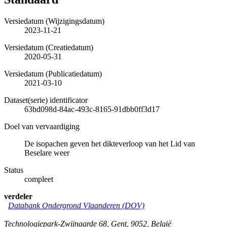
Versiedatum (Wijzigingsdatum)
2023-11-21
Versiedatum (Creatiedatum)
2020-05-31
Versiedatum (Publicatiedatum)
2021-03-10
Dataset(serie) identificator
63bd098d-84ac-493c-8165-91dbb0ff3d17
Doel van vervaardiging
De isopachen geven het dikteverloop van het Lid van
Beselare weer
Status
compleet
verdeler
Databank Ondergrond Vlaanderen (DOV)
Technologiepark-Zwijnaarde 68
,
Gent
,
9052
,
België