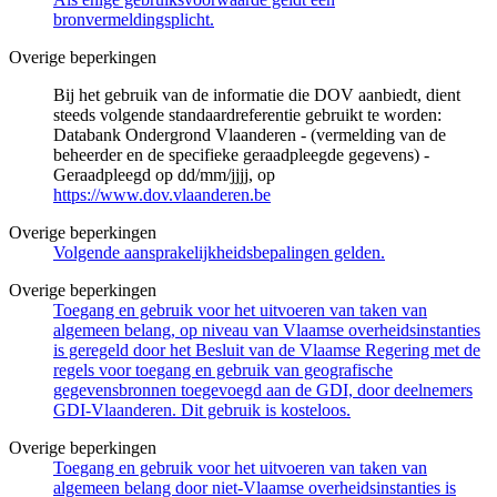
bronvermeldingsplicht.
Overige beperkingen
Bij het gebruik van de informatie die DOV aanbiedt, dient
steeds volgende standaardreferentie gebruikt te worden:
Databank Ondergrond Vlaanderen - (vermelding van de
beheerder en de specifieke geraadpleegde gegevens) -
Geraadpleegd op dd/mm/jjjj, op
https://www.dov.vlaanderen.be
Overige beperkingen
Volgende aansprakelijkheidsbepalingen gelden.
Overige beperkingen
Toegang en gebruik voor het uitvoeren van taken van
algemeen belang, op niveau van Vlaamse overheidsinstanties
is geregeld door het Besluit van de Vlaamse Regering met de
regels voor toegang en gebruik van geografische
gegevensbronnen toegevoegd aan de GDI, door deelnemers
GDI-Vlaanderen. Dit gebruik is kosteloos.
Overige beperkingen
Toegang en gebruik voor het uitvoeren van taken van
algemeen belang door niet-Vlaamse overheidsinstanties is