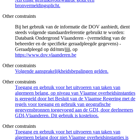
bronvermeldingsplicht.
Other constraints
Bij het gebruik van de informatie die DOV aanbiedt, dient
steeds volgende standaardreferentie gebruikt te worden:
Databank Ondergrond Vlaanderen - (vermelding van de
beheerder en de specifieke geraadpleegde gegevens) -
Geraadpleegd op dd/mm/jjjj, op
https://www.dov.vlaanderen.be
Other constraints
Volgende aansprakelijkheidsbepalingen gelden.
Other constraints
Toegang en gebruik voor het uitvoeren van taken van
algemeen belang, op niveau van Vlaamse overheidsinstanties
is geregeld door het Besluit van de Vlaamse Regering met de
regels voor toegang en gebruik van geografische
gegevensbronnen toegevoegd aan de GDI, door deelnemers
GDI-Vlaanderen. Dit gebruik is kosteloos.
Other constraints
Toegang en gebruik voor het uitvoeren van taken van
algemeen belang door niet-Vlaamse overheidsinstanties is