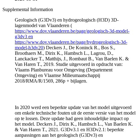
Supplemental Information
Geologisch (G3Dv3) en hydrogeologisch (H3D) 3D-
lagenmodel van Vlaanderen (
https://www.dov.vlaanderen.be/page/geologisch-3d-model-
g3dv3 en
https://www.dov.vlaanderen.be/page/hydrogeologisch-3d-
model-h3dv20
) Deckers J., De Koninck R., Bos S.,
Broothaers M., Dirix K., Hambsch L., Lagrou, D.,
Lanckacker T., Matthijs, J., Rombaut B., Van Baelen K. &
Van Haren T., 2019. Studie uitgevoerd in opdracht van:
Vlaams Planbureau voor Omgeving (Departement
Omgeving) en Vlaamse Milieumaatschappij
2018/RMA/R/1569, 286p + bijlagen.
In 2020 werd een beperkte update van het model uitgevoerd
om enkele technische fouten uit de eerste versie van het model
op te lossen. Deze update had geen inhoudelijke impact op
het model. Deckers J., Dirix K., Hambsch L., Van Baelen K.
& Van Haren T., 2021. G3Dv3.1 en H3Dv2.1: beperkte
aanpassingen aan het geologisch (G3Dv3) en