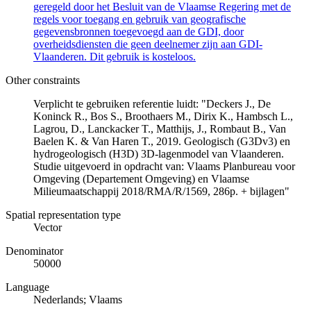
geregeld door het Besluit van de Vlaamse Regering met de
regels voor toegang en gebruik van geografische
gegevensbronnen toegevoegd aan de GDI, door
overheidsdiensten die geen deelnemer zijn aan GDI-
Vlaanderen. Dit gebruik is kosteloos.
Other constraints
Verplicht te gebruiken referentie luidt: "Deckers J., De
Koninck R., Bos S., Broothaers M., Dirix K., Hambsch L.,
Lagrou, D., Lanckacker T., Matthijs, J., Rombaut B., Van
Baelen K. & Van Haren T., 2019. Geologisch (G3Dv3) en
hydrogeologisch (H3D) 3D-lagenmodel van Vlaanderen.
Studie uitgevoerd in opdracht van: Vlaams Planbureau voor
Omgeving (Departement Omgeving) en Vlaamse
Milieumaatschappij 2018/RMA/R/1569, 286p. + bijlagen"
Spatial representation type
Vector
Denominator
50000
Language
Nederlands; Vlaams