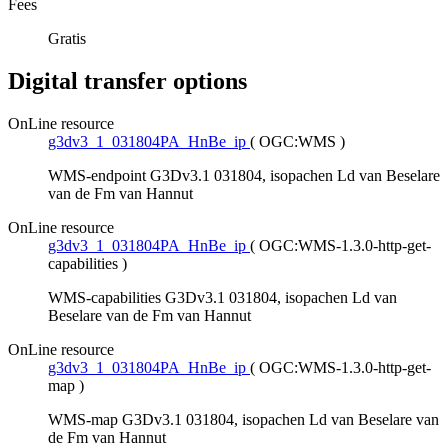
Fees
Gratis
Digital transfer options
OnLine resource
g3dv3_1_031804PA_HnBe_ip
(
OGC:WMS
)
WMS-endpoint G3Dv3.1 031804, isopachen Ld van Beselare
van de Fm van Hannut
OnLine resource
g3dv3_1_031804PA_HnBe_ip
(
OGC:WMS-1.3.0-http-get-
capabilities
)
WMS-capabilities G3Dv3.1 031804, isopachen Ld van
Beselare van de Fm van Hannut
OnLine resource
g3dv3_1_031804PA_HnBe_ip
(
OGC:WMS-1.3.0-http-get-
map
)
WMS-map G3Dv3.1 031804, isopachen Ld van Beselare van
de Fm van Hannut