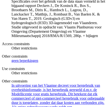
Specificaties over het gebruik van de data staan vermeld in het
bijgaand rapport Deckers J., De Koninck R., Bos S.,
Broothaers M., Dirix K., Hambsch L., Lagrou, D.,
Lanckacker T., Matthijs, J., Rombaut B., Van Baelen K. &
Van Haren T., 2019. Geologisch (G3Dv3) en
hydrogeologisch (H3D) 3D-lagenmodel van Vlaanderen.
Studie uitgevoerd in opdracht van: Vlaams Planbureau voor
Omgeving (Departement Omgeving) en Vlaamse
Milieumaatschappij 2018/RMA/R/1569, 286p. + bijlagen
Access constraints
Other restrictions
Other constraints
geen beperkingen
Use constraints
Other restrictions
Other constraints
In uitvoering van het Vlaamse decreet voor hergebruik van
overheidsinformatie, is het hergebruik geregeld d.m.v. de
Modellicentie voor gratis hergebruik. Dit betekent dat elk
commercieel of niet-commercieel hergebruik voor onbepaalde
duur is toegelaten, zonder dat daar kosten aan verbonden zijn.
Als enige gebruiksvoorwaarde geldt een