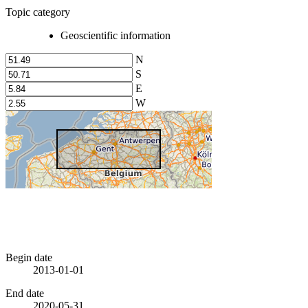
Topic category
Geoscientific information
N
S
E
W
Begin date
2013-01-01
End date
2020-05-31