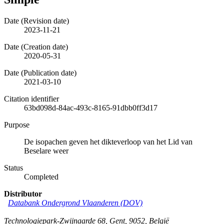
Date (Revision date)
2023-11-21
Date (Creation date)
2020-05-31
Date (Publication date)
2021-03-10
Citation identifier
63bd098d-84ac-493c-8165-91dbb0ff3d17
Purpose
De isopachen geven het dikteverloop van het Lid van
Beselare weer
Status
Completed
Distributor
Databank Ondergrond Vlaanderen (DOV)
Technologiepark-Zwijnaarde 68
,
Gent
,
9052
,
België