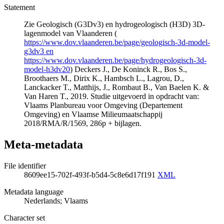
Statement
Zie Geologisch (G3Dv3) en hydrogeologisch (H3D) 3D-
lagenmodel van Vlaanderen (
https://www.dov.vlaanderen.be/page/geologisch-3d-model-
g3dv3 en
https://www.dov.vlaanderen.be/page/hydrogeologisch-3d-
model-h3dv20
) Deckers J., De Koninck R., Bos S.,
Broothaers M., Dirix K., Hambsch L., Lagrou, D.,
Lanckacker T., Matthijs, J., Rombaut B., Van Baelen K. &
Van Haren T., 2019. Studie uitgevoerd in opdracht van:
Vlaams Planbureau voor Omgeving (Departement
Omgeving) en Vlaamse Milieumaatschappij
2018/RMA/R/1569, 286p + bijlagen.
Meta-metadata
File identifier
8609ee15-702f-493f-b5d4-5c8e6d17f191
XML
Metadata language
Nederlands; Vlaams
Character set