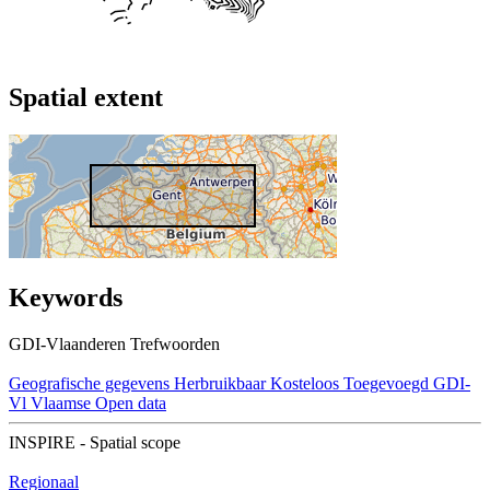
Spatial extent
Keywords
GDI-Vlaanderen Trefwoorden
Geografische gegevens
Herbruikbaar
Kosteloos
Toegevoegd GDI-
Vl
Vlaamse Open data
INSPIRE - Spatial scope
Regionaal