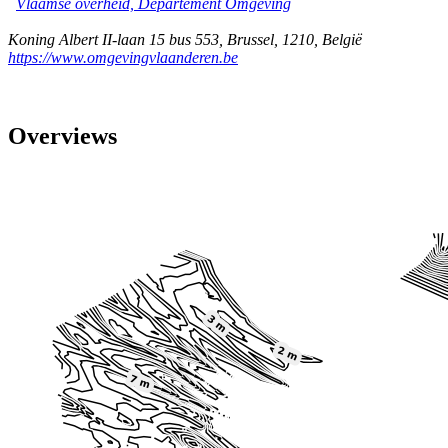
Vlaamse overheid, Departement Omgeving
Koning Albert II-laan 15 bus 553
,
Brussel
,
1210
,
België
https://www.omgevingvlaanderen.be
Overviews