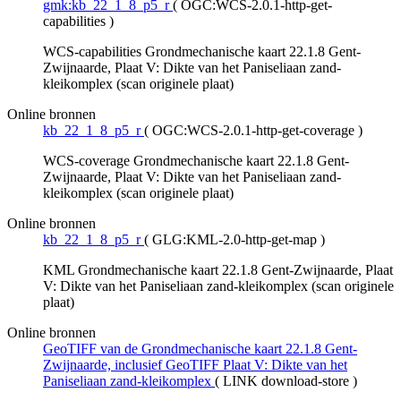
gmk:kb_22_1_8_p5_r
(
OGC:WCS-2.0.1-http-get-
capabilities
)
WCS-capabilities Grondmechanische kaart 22.1.8 Gent-
Zwijnaarde, Plaat V: Dikte van het Paniseliaan zand-
kleikomplex (scan originele plaat)
Online bronnen
kb_22_1_8_p5_r
(
OGC:WCS-2.0.1-http-get-coverage
)
WCS-coverage Grondmechanische kaart 22.1.8 Gent-
Zwijnaarde, Plaat V: Dikte van het Paniseliaan zand-
kleikomplex (scan originele plaat)
Online bronnen
kb_22_1_8_p5_r
(
GLG:KML-2.0-http-get-map
)
KML Grondmechanische kaart 22.1.8 Gent-Zwijnaarde, Plaat
V: Dikte van het Paniseliaan zand-kleikomplex (scan originele
plaat)
Online bronnen
GeoTIFF van de Grondmechanische kaart 22.1.8 Gent-
Zwijnaarde, inclusief GeoTIFF Plaat V: Dikte van het
Paniseliaan zand-kleikomplex
(
LINK download-store
)