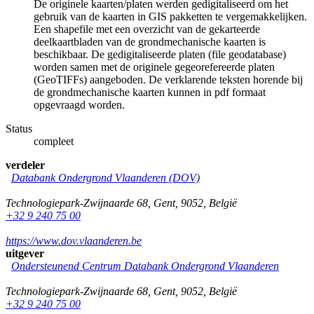
De originele kaarten/platen werden gedigitaliseerd om het
gebruik van de kaarten in GIS pakketten te vergemakkelijken.
Een shapefile met een overzicht van de gekarteerde
deelkaartbladen van de grondmechanische kaarten is
beschikbaar. De gedigitaliseerde platen (file geodatabase)
worden samen met de originele gegeorefereerde platen
(GeoTIFFs) aangeboden. De verklarende teksten horende bij
de grondmechanische kaarten kunnen in pdf formaat
opgevraagd worden.
Status
compleet
verdeler
Databank Ondergrond Vlaanderen (DOV)
Technologiepark-Zwijnaarde 68
,
Gent
,
9052
,
België
+32 9 240 75 00
https://www.dov.vlaanderen.be
uitgever
Ondersteunend Centrum Databank Ondergrond Vlaanderen
Technologiepark-Zwijnaarde 68
,
Gent
,
9052
,
België
+32 9 240 75 00