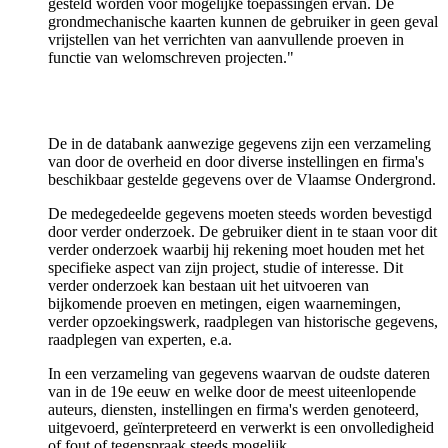
gesteld worden voor mogelijke toepassingen ervan. De
grondmechanische kaarten kunnen de gebruiker in geen geval
vrijstellen van het verrichten van aanvullende proeven in
functie van welomschreven projecten."
De in de databank aanwezige gegevens zijn een verzameling
van door de overheid en door diverse instellingen en firma's
beschikbaar gestelde gegevens over de Vlaamse Ondergrond.
De medegedeelde gegevens moeten steeds worden bevestigd
door verder onderzoek. De gebruiker dient in te staan voor dit
verder onderzoek waarbij hij rekening moet houden met het
specifieke aspect van zijn project, studie of interesse. Dit
verder onderzoek kan bestaan uit het uitvoeren van
bijkomende proeven en metingen, eigen waarnemingen,
verder opzoekingswerk, raadplegen van historische gegevens,
raadplegen van experten, e.a.
In een verzameling van gegevens waarvan de oudste dateren
van in de 19e eeuw en welke door de meest uiteenlopende
auteurs, diensten, instellingen en firma's werden genoteerd,
uitgevoerd, geïnterpreteerd en verwerkt is een onvolledigheid
of fout of tegenspraak steeds mogelijk.