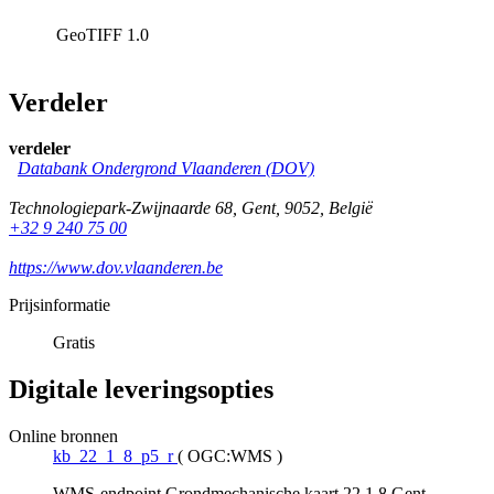
GeoTIFF
1.0
Verdeler
verdeler
Databank Ondergrond Vlaanderen (DOV)
Technologiepark-Zwijnaarde 68
,
Gent
,
9052
,
België
+32 9 240 75 00
https://www.dov.vlaanderen.be
Prijsinformatie
Gratis
Digitale leveringsopties
Online bronnen
kb_22_1_8_p5_r
(
OGC:WMS
)
WMS-endpoint Grondmechanische kaart 22.1.8 Gent-