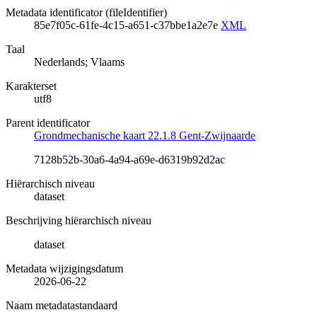
Metadata identificator (fileIdentifier)
85e7f05c-61fe-4c15-a651-c37bbe1a2e7e
XML
Taal
Nederlands; Vlaams
Karakterset
utf8
Parent identificator
Grondmechanische kaart 22.1.8 Gent-Zwijnaarde
7128b52b-30a6-4a94-a69e-d6319b92d2ac
Hiërarchisch niveau
dataset
Beschrijving hiërarchisch niveau
dataset
Metadata wijzigingsdatum
2026-06-22
Naam metadatastandaard