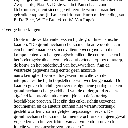
Zwijnaarde, Plaat V: Dikte van het Paniseliaan zand-
kleikomplex, dient steeds gerefereerd te worden naar het
gebruikte rapport (I. Bolle en Ph. Van Burm onder leiding van
E. De Beer, W. De Breuck en W. Van Impe).
Overige beperkingen
Quote uit de verklarende teksten bij de grondmechanische
kaarten: "De grondmechanische kaarten beantwoorden aan
een behoefte naar een samenvattende weergave van die
komponenten van het geologisch milieu die een rol spelen bij
het bodemgebruik en een invloed uitoefenen op het ontwerp,
de bouw en het onderhoud van bouwwerken. Aan de
verstrekte gegevens mag echter geen absolute
nauwkeurigheid worden toegekend omwille van de
interpolaties die bij het opstellen ervan werden gemaakt. De
kaarten geven inlichtingen over de algemene geologische en
grondmechanische gesteldheid van de ondergrond zoals ze
afgeleid kan worden uit de ten tijde van de kartering
beschikbare proeven. Het zijn dus enkel richtinggevende
documenten en de auteurs kunnen niet verantwoordelijk
gesteld worden voor mogelijke toepassingen ervan. De
grondmechanische kaarten kunnen de gebruiker in geen geval
vrijstellen van het verrichten van aanvullende proeven in
functie van welomschreven projecten."