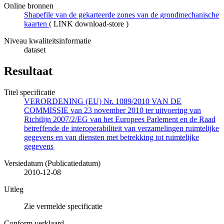
Online bronnen
Shapefile van de gekarteerde zones van de grondmechanische
kaarten
(
LINK download-store
)
Niveau kwaliteitsinformatie
dataset
Resultaat
Titel specificatie
VERORDENING (EU) Nr. 1089/2010 VAN DE
COMMISSIE van 23 november 2010 ter uitvoering van
Richtlijn 2007/2/EG van het Europees Parlement en de Raad
betreffende de interoperabiliteit van verzamelingen ruimtelijke
gegevens en van diensten met betrekking tot ruimtelijke
gegevens
Versiedatum (Publicatiedatum)
2010-12-08
Uitleg
Zie vermelde specificatie
Conform verklaard