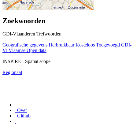
Zoekwoorden
GDI-Vlaanderen Trefwoorden
Geografische gegevens
Herbruikbaar
Kosteloos
Toegevoegd GDI-
Vl
Vlaamse Open data
INSPIRE - Spatial scope
Regionaal
Over
Github