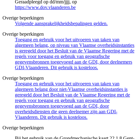
Geraadpleegd op dd/mm/jjjj, op
https://www.dov.vlaanderen.be
Overige beperkingen
Volgende aansprakelijkheidsbepalingen gelden.
Overige beperkingen
Toegang en gebruik voor het uitvoeren van taken van
algemeen belang, op niveau van Vlaamse overheidsinstanties
is geregeld door het Besluit van de Vlaamse Regering met de
regels voor toegang en gebruik van geografische
gegevensbronnen toegevoegd aan de GDI, door deelnemers
GDI-Vlaanderen. Dit gebruik is kosteloos.
Overige beperkingen
Toegang en gebruik voor het uitvoeren van taken van
algemeen belang door niet-Vlaamse overheidsinstanties is
geregeld door het Besluit van de Vlaamse Regering met de
regels voor toegang en gebruik van geografische
gegevensbronnen toegevoegd aan de GDI, door
overheidsdiensten die geen deelnemer zijn aan GDI-
Vlaanderen. Dit gebruik is kosteloos.
Overige beperkingen
Bij het gebruik van de Grondmechanische kaart 22.1.8 Gent-