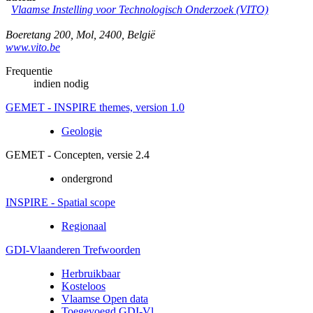
Vlaamse Instelling voor Technologisch Onderzoek (VITO)
Boeretang 200
,
Mol
,
2400
,
België
www.vito.be
Frequentie
indien nodig
GEMET - INSPIRE themes, version 1.0
Geologie
GEMET - Concepten, versie 2.4
ondergrond
INSPIRE - Spatial scope
Regionaal
GDI-Vlaanderen Trefwoorden
Herbruikbaar
Kosteloos
Vlaamse Open data
Toegevoegd GDI-Vl