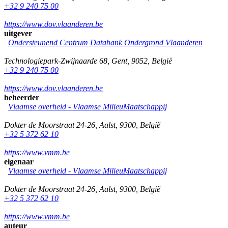
+32 9 240 75 00
https://www.dov.vlaanderen.be
uitgever
Ondersteunend Centrum Databank Ondergrond Vlaanderen
Technologiepark-Zwijnaarde 68
,
Gent
,
9052
,
België
+32 9 240 75 00
https://www.dov.vlaanderen.be
beheerder
Vlaamse overheid - Vlaamse MilieuMaatschappij
Dokter de Moorstraat 24-26
,
Aalst
,
9300
,
België
+32 5 372 62 10
https://www.vmm.be
eigenaar
Vlaamse overheid - Vlaamse MilieuMaatschappij
Dokter de Moorstraat 24-26
,
Aalst
,
9300
,
België
+32 5 372 62 10
https://www.vmm.be
auteur