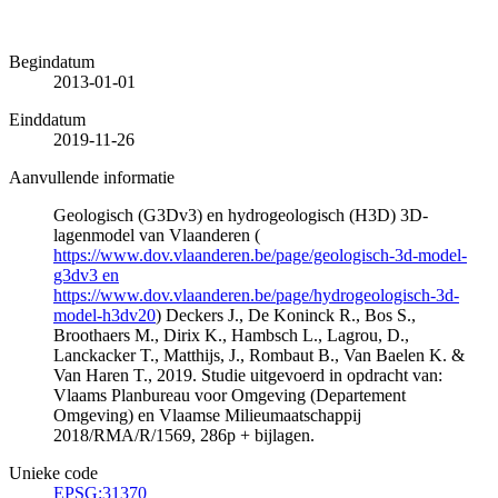
Begindatum
2013-01-01
Einddatum
2019-11-26
Aanvullende informatie
Geologisch (G3Dv3) en hydrogeologisch (H3D) 3D-
lagenmodel van Vlaanderen (
https://www.dov.vlaanderen.be/page/geologisch-3d-model-
g3dv3 en
https://www.dov.vlaanderen.be/page/hydrogeologisch-3d-
model-h3dv20
) Deckers J., De Koninck R., Bos S.,
Broothaers M., Dirix K., Hambsch L., Lagrou, D.,
Lanckacker T., Matthijs, J., Rombaut B., Van Baelen K. &
Van Haren T., 2019. Studie uitgevoerd in opdracht van:
Vlaams Planbureau voor Omgeving (Departement
Omgeving) en Vlaamse Milieumaatschappij
2018/RMA/R/1569, 286p + bijlagen.
Unieke code
EPSG:31370