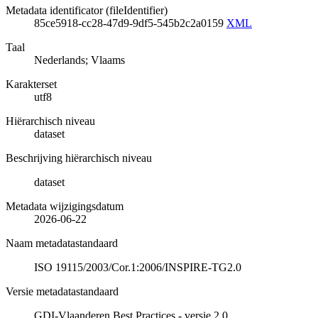
Metadata identificator (fileIdentifier)
85ce5918-cc28-47d9-9df5-545b2c2a0159
XML
Taal
Nederlands; Vlaams
Karakterset
utf8
Hiërarchisch niveau
dataset
Beschrijving hiërarchisch niveau
dataset
Metadata wijzigingsdatum
2026-06-22
Naam metadatastandaard
ISO 19115/2003/Cor.1:2006/INSPIRE-TG2.0
Versie metadatastandaard
GDI-Vlaanderen Best Practices - versie 2.0