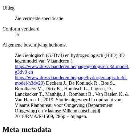
Uitleg
Zie vermelde specificatie
Conform verklaard
Ja
Algemene beschrijving herkomst
Zie Geologisch (G3Dv3) en hydrogeologisch (H3D) 3D-
lagenmodel van Vlaanderen (
https://www.dov.vlaanderen.be/page/geologisch-3d-model-
g3dv3 en
https://www.dov.vlaanderen.be/page/hydrogeologisch-3d-
model-h3dv20
) Deckers J., De Koninck R., Bos S.,
Broothaers M., Dirix K., Hambsch L., Lagrou, D.,
Lanckacker T., Matthijs, J., Rombaut B., Van Baelen K. &
Van Haren T., 2019. Studie uitgevoerd in opdracht van:
Vlaams Planbureau voor Omgeving (Departement
Omgeving) en Vlaamse Milieumaatschappij
2018/RMA/R/1569, 286p + bijlagen.
Meta-metadata