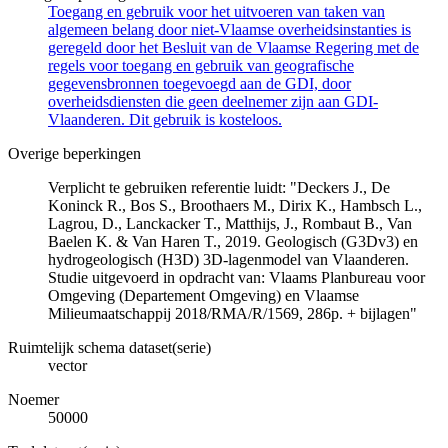
Toegang en gebruik voor het uitvoeren van taken van
algemeen belang door niet-Vlaamse overheidsinstanties is
geregeld door het Besluit van de Vlaamse Regering met de
regels voor toegang en gebruik van geografische
gegevensbronnen toegevoegd aan de GDI, door
overheidsdiensten die geen deelnemer zijn aan GDI-
Vlaanderen. Dit gebruik is kosteloos.
Overige beperkingen
Verplicht te gebruiken referentie luidt: "Deckers J., De
Koninck R., Bos S., Broothaers M., Dirix K., Hambsch L.,
Lagrou, D., Lanckacker T., Matthijs, J., Rombaut B., Van
Baelen K. & Van Haren T., 2019. Geologisch (G3Dv3) en
hydrogeologisch (H3D) 3D-lagenmodel van Vlaanderen.
Studie uitgevoerd in opdracht van: Vlaams Planbureau voor
Omgeving (Departement Omgeving) en Vlaamse
Milieumaatschappij 2018/RMA/R/1569, 286p. + bijlagen"
Ruimtelijk schema dataset(serie)
vector
Noemer
50000