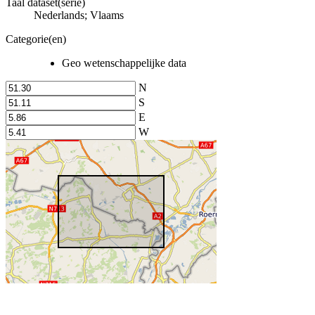
Taal dataset(serie)
Nederlands; Vlaams
Categorie(en)
Geo wetenschappelijke data
N
S
E
W