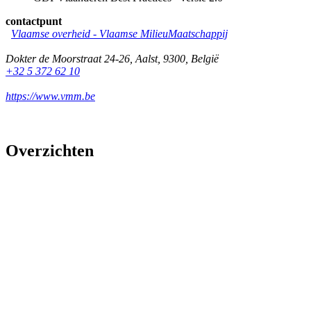
contactpunt
Vlaamse overheid - Vlaamse MilieuMaatschappij
Dokter de Moorstraat 24-26
,
Aalst
,
9300
,
België
+32 5 372 62 10
https://www.vmm.be
Overzichten