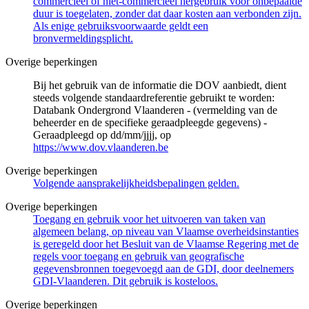
commercieel of niet-commercieel hergebruik voor onbepaalde
duur is toegelaten, zonder dat daar kosten aan verbonden zijn.
Als enige gebruiksvoorwaarde geldt een
bronvermeldingsplicht.
Overige beperkingen
Bij het gebruik van de informatie die DOV aanbiedt, dient
steeds volgende standaardreferentie gebruikt te worden:
Databank Ondergrond Vlaanderen - (vermelding van de
beheerder en de specifieke geraadpleegde gegevens) -
Geraadpleegd op dd/mm/jjjj, op
https://www.dov.vlaanderen.be
Overige beperkingen
Volgende aansprakelijkheidsbepalingen gelden.
Overige beperkingen
Toegang en gebruik voor het uitvoeren van taken van
algemeen belang, op niveau van Vlaamse overheidsinstanties
is geregeld door het Besluit van de Vlaamse Regering met de
regels voor toegang en gebruik van geografische
gegevensbronnen toegevoegd aan de GDI, door deelnemers
GDI-Vlaanderen. Dit gebruik is kosteloos.
Overige beperkingen