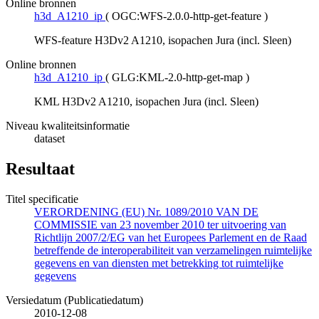
Online bronnen
h3d_A1210_ip
(
OGC:WFS-2.0.0-http-get-feature
)
WFS-feature H3Dv2 A1210, isopachen Jura (incl. Sleen)
Online bronnen
h3d_A1210_ip
(
GLG:KML-2.0-http-get-map
)
KML H3Dv2 A1210, isopachen Jura (incl. Sleen)
Niveau kwaliteitsinformatie
dataset
Resultaat
Titel specificatie
VERORDENING (EU) Nr. 1089/2010 VAN DE
COMMISSIE van 23 november 2010 ter uitvoering van
Richtlijn 2007/2/EG van het Europees Parlement en de Raad
betreffende de interoperabiliteit van verzamelingen ruimtelijke
gegevens en van diensten met betrekking tot ruimtelijke
gegevens
Versiedatum (Publicatiedatum)
2010-12-08