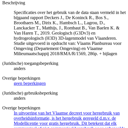
Beschrijving
Specificaties over het gebruik van de data staan vermeld in het
bijgaand rapport Deckers J., De Koninck R., Bos S.,
Broothaers M., Dirix K., Hambsch L., Lagrou, D.,
Lanckacker T., Matthijs, J., Rombaut B., Van Baelen K. &
Van Haren T., 2019. Geologisch (G3Dv3) en
hydrogeologisch (H3D) 3D-lagenmodel van Vlaanderen.
Studie uitgevoerd in opdracht van: Vlaams Planbureau voor
Omgeving (Departement Omgeving) en Vlaamse
Milieumaatschappij 2018/RMA/R/1569, 286p. + bijlagen
(Juridische) toegangsbeperking
anders
Overige beperkingen
geen beperkingen
(Juridische) gebruiksbeperking
anders
Overige beperkingen
In uitvoering van het Vlaamse decreet voor hergebruik van
overheidsinformatie, is het hergebruik geregeld d.m.v. de
Modellicentie voor gratis hergebruik. Dit betekent dat elk