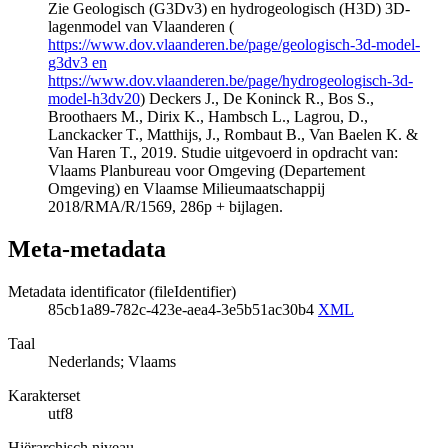
Zie Geologisch (G3Dv3) en hydrogeologisch (H3D) 3D-
lagenmodel van Vlaanderen (
https://www.dov.vlaanderen.be/page/geologisch-3d-model-
g3dv3 en
https://www.dov.vlaanderen.be/page/hydrogeologisch-3d-
model-h3dv20
) Deckers J., De Koninck R., Bos S.,
Broothaers M., Dirix K., Hambsch L., Lagrou, D.,
Lanckacker T., Matthijs, J., Rombaut B., Van Baelen K. &
Van Haren T., 2019. Studie uitgevoerd in opdracht van:
Vlaams Planbureau voor Omgeving (Departement
Omgeving) en Vlaamse Milieumaatschappij
2018/RMA/R/1569, 286p + bijlagen.
Meta-metadata
Metadata identificator (fileIdentifier)
85cb1a89-782c-423e-aea4-3e5b51ac30b4
XML
Taal
Nederlands; Vlaams
Karakterset
utf8
Hiërarchisch niveau