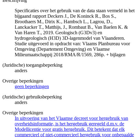
Beschrijving
Specificaties over het gebruik van de data staan vermeld in het
bijgaand rapport Deckers J., De Koninck R., Bos S.,
Broothaers M., Dirix K., Hambsch L., Lagrou, D.,
Lanckacker T., Matthijs, J., Rombaut B., Van Baelen K. &
Van Haren T., 2019. Geologisch (G3Dv3) en
hydrogeologisch (H3D) 3D-lagenmodel van Vlaanderen.
Studie uitgevoerd in opdracht van: Vlaams Planbureau voor
Omgeving (Departement Omgeving) en Vlaamse
Milieumaatschappij 2018/RMA/R/1569, 286p. + bijlagen
(Juridische) toegangsbeperking
anders
Overige beperkingen
geen beperkingen
(Juridische) gebruiksbeperking
anders
Overige beperkingen
In uitvoering van het Vlaamse decreet voor hergebruik van
overheidsinformatie, is het hergebruik geregeld d.m.v. de
Modellicentie voor gratis hergebruik. Dit betekent dat elk
commercieel of niet-commercieel hergebruik voor onbepaalde