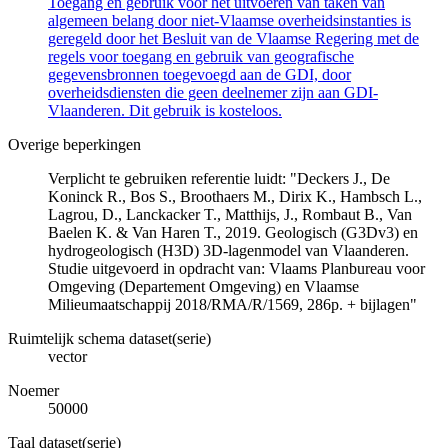
Toegang en gebruik voor het uitvoeren van taken van
algemeen belang door niet-Vlaamse overheidsinstanties is
geregeld door het Besluit van de Vlaamse Regering met de
regels voor toegang en gebruik van geografische
gegevensbronnen toegevoegd aan de GDI, door
overheidsdiensten die geen deelnemer zijn aan GDI-
Vlaanderen. Dit gebruik is kosteloos.
Overige beperkingen
Verplicht te gebruiken referentie luidt: "Deckers J., De
Koninck R., Bos S., Broothaers M., Dirix K., Hambsch L.,
Lagrou, D., Lanckacker T., Matthijs, J., Rombaut B., Van
Baelen K. & Van Haren T., 2019. Geologisch (G3Dv3) en
hydrogeologisch (H3D) 3D-lagenmodel van Vlaanderen.
Studie uitgevoerd in opdracht van: Vlaams Planbureau voor
Omgeving (Departement Omgeving) en Vlaamse
Milieumaatschappij 2018/RMA/R/1569, 286p. + bijlagen"
Ruimtelijk schema dataset(serie)
vector
Noemer
50000
Taal dataset(serie)