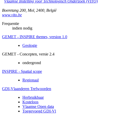
Vlaamse Instelling voor Technologisch Onderzoek (VITO)
Boeretang 200
,
Mol
,
2400
,
België
www.vito.be
Frequentie
indien nodig
GEMET - INSPIRE themes, version 1.0
Geologie
GEMET - Concepten, versie 2.4
ondergrond
INSPIRE - Spatial scope
Regionaal
GDI-Vlaanderen Trefwoorden
Herbruikbaar
Kosteloos
Vlaamse Open data
Toegevoegd GDI-Vl