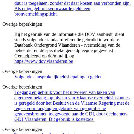
duur is toegelaten, zonder dat daar kosten aan verbonden zijn.
Als enige gebruiksvoorwaarde geldt een
bronvermeldingsplicht.
Overige beperkingen
Bij het gebruik van de informatie die DOV aanbiedt, dient
steeds volgende standaardreferentie gebruikt te worden:
Databank Ondergrond Vlaanderen - (vermelding van de
beheerder en de specifieke geraadpleegde gegevens) -
Geraadpleegd op dd/mm/jjjj, op
https://www.dov.vlaanderen.be
Overige beperkingen
Volgende aansprakelijkheidsbepalingen gelden.
Overige beperkingen
Toegang en gebruik voor het uitvoeren van taken van
algemeen belang, op niveau van Vlaamse overheidsinstanties
is geregeld door het Besluit van de Vlaamse Regering met de
regels voor toegang en gebruik van geografische
gegevensbronnen toegevoegd aan de GDI, door deelnemers
GDI-Vlaanderen. Dit gebruik is kosteloos.
Overige beperkingen