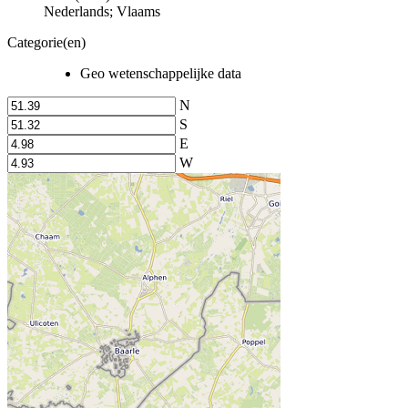
Nederlands; Vlaams
Categorie(en)
Geo wetenschappelijke data
N
S
E
W