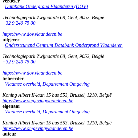
verdeler
Databank Ondergrond Vlaanderen (DOV)
Technologiepark-Zwijnaarde 68
,
Gent
,
9052
,
België
+32 9 240 75 00
https://www.dov.vlaanderen.be
uitgever
Ondersteunend Centrum Databank Ondergrond Vlaanderen
Technologiepark-Zwijnaarde 68
,
Gent
,
9052
,
België
+32 9 240 75 00
https://www.dov.vlaanderen.be
beheerder
Vlaamse overheid, Departement Omgeving
Koning Albert II-laan 15 bus 553
,
Brussel
,
1210
,
België
https://www.omgevingvlaanderen.be
eigenaar
Vlaamse overheid, Departement Omgeving
Koning Albert II-laan 15 bus 553
,
Brussel
,
1210
,
België
https://www.omgevingvlaanderen.be
auteur