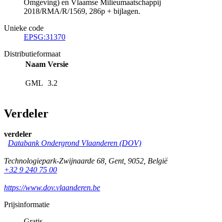
Omgeving) en Vlaamse Milieumaatschappij
2018/RMA/R/1569, 286p + bijlagen.
Unieke code
EPSG:31370
Distributieformaat
Naam
Versie
GML
3.2
Verdeler
verdeler
Databank Ondergrond Vlaanderen (DOV)
Technologiepark-Zwijnaarde 68
,
Gent
,
9052
,
België
+32 9 240 75 00
https://www.dov.vlaanderen.be
Prijsinformatie
Gratis