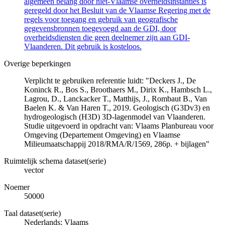
algemeen belang door niet-Vlaamse overheidsinstanties is
geregeld door het Besluit van de Vlaamse Regering met de
regels voor toegang en gebruik van geografische
gegevensbronnen toegevoegd aan de GDI, door
overheidsdiensten die geen deelnemer zijn aan GDI-
Vlaanderen. Dit gebruik is kosteloos.
Overige beperkingen
Verplicht te gebruiken referentie luidt: "Deckers J., De
Koninck R., Bos S., Broothaers M., Dirix K., Hambsch L.,
Lagrou, D., Lanckacker T., Matthijs, J., Rombaut B., Van
Baelen K. & Van Haren T., 2019. Geologisch (G3Dv3) en
hydrogeologisch (H3D) 3D-lagenmodel van Vlaanderen.
Studie uitgevoerd in opdracht van: Vlaams Planbureau voor
Omgeving (Departement Omgeving) en Vlaamse
Milieumaatschappij 2018/RMA/R/1569, 286p. + bijlagen"
Ruimtelijk schema dataset(serie)
vector
Noemer
50000
Taal dataset(serie)
Nederlands; Vlaams