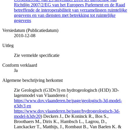
Richtlijn 2007/2/EG van het Europees Parlement en de Raad
betreffende de interoperabiliteit van verzamelingen ruimtelijke
gegevens en van diensten met betrekking tot ruimtelijke
gegevens
Versiedatum (Publicatiedatum)
2010-12-08
Uitleg
Zie vermelde specificatie
Conform verklaard
Ja
Algemene beschrijving herkomst
Zie Geologisch (G3Dv3) en hydrogeologisch (H3D) 3D-
lagenmodel van Vlaanderen (
https://www.dov.vlaanderen.be/page/geologisch-3d-model-
g3dv3 en
https://www.dov.vlaanderen.be/page/hydrogeologisch-3d-
model-h3dv20
) Deckers J., De Koninck R., Bos S.,
Broothaers M., Dirix K., Hambsch L., Lagrou, D.,
Lanckacker T., Matthijs, J., Rombaut B., Van Baelen K. &