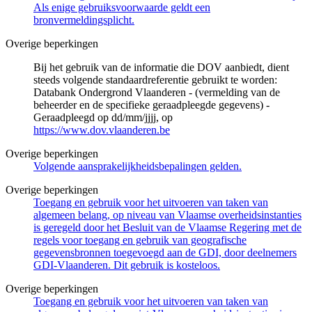
Als enige gebruiksvoorwaarde geldt een
bronvermeldingsplicht.
Overige beperkingen
Bij het gebruik van de informatie die DOV aanbiedt, dient
steeds volgende standaardreferentie gebruikt te worden:
Databank Ondergrond Vlaanderen - (vermelding van de
beheerder en de specifieke geraadpleegde gegevens) -
Geraadpleegd op dd/mm/jjjj, op
https://www.dov.vlaanderen.be
Overige beperkingen
Volgende aansprakelijkheidsbepalingen gelden.
Overige beperkingen
Toegang en gebruik voor het uitvoeren van taken van
algemeen belang, op niveau van Vlaamse overheidsinstanties
is geregeld door het Besluit van de Vlaamse Regering met de
regels voor toegang en gebruik van geografische
gegevensbronnen toegevoegd aan de GDI, door deelnemers
GDI-Vlaanderen. Dit gebruik is kosteloos.
Overige beperkingen
Toegang en gebruik voor het uitvoeren van taken van