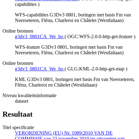
capabilities
)
WFS-capabilities G3Dv3 0801, boringen met basis Fm van
Neeroeteren, Flénu, Charleroi en Châtelet (Westfaliaan)
Online bronnen
g3dv3_0801CA_We_bo
(
OGC:WFS-2.0.0-http-get-feature
)
WFS-feature G3Dv3 0801, boringen met basis Fm van
Neeroeteren, Flénu, Charleroi en Châtelet (Westfaliaan)
Online bronnen
g3dv3_0801CA_We_bo
(
GLG:KML-2.0-http-get-map
)
KML G3Dv3 0801, boringen met basis Fm van Neeroeteren,
Flénu, Charleroi en Châtelet (Westfaliaan)
Niveau kwaliteitsinformatie
dataset
Resultaat
Titel specificatie
VERORDENING (EU) Nr. 1089/2010 VAN DE
COMMISSIE van 23 november 2010 ter uitvoering van