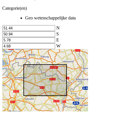
Categorie(en)
Geo wetenschappelijke data
N
S
E
W