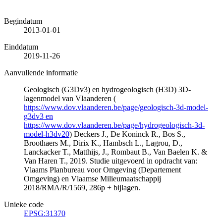
Begindatum
2013-01-01
Einddatum
2019-11-26
Aanvullende informatie
Geologisch (G3Dv3) en hydrogeologisch (H3D) 3D-
lagenmodel van Vlaanderen (
https://www.dov.vlaanderen.be/page/geologisch-3d-model-
g3dv3 en
https://www.dov.vlaanderen.be/page/hydrogeologisch-3d-
model-h3dv20
) Deckers J., De Koninck R., Bos S.,
Broothaers M., Dirix K., Hambsch L., Lagrou, D.,
Lanckacker T., Matthijs, J., Rombaut B., Van Baelen K. &
Van Haren T., 2019. Studie uitgevoerd in opdracht van:
Vlaams Planbureau voor Omgeving (Departement
Omgeving) en Vlaamse Milieumaatschappij
2018/RMA/R/1569, 286p + bijlagen.
Unieke code
EPSG:31370