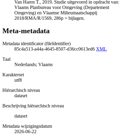
Van Haren T., 2019. Studie uitgevoerd in opdracht van:
Vlaams Planbureau voor Omgeving (Departement
Omgeving) en Vlaamse Milieumaatschappij
2018/RMA/R/1569, 286p + bijlagen.
Meta-metadata
Metadata identificator (fileIdentifier)
85c4a513-a44a-4645-8507-d36cc0613ed6
XML
Taal
Nederlands; Vlaams
Karakterset
utf8
Hiërarchisch niveau
dataset
Beschrijving hiërarchisch niveau
dataset
Metadata wijzigingsdatum
2026-06-22