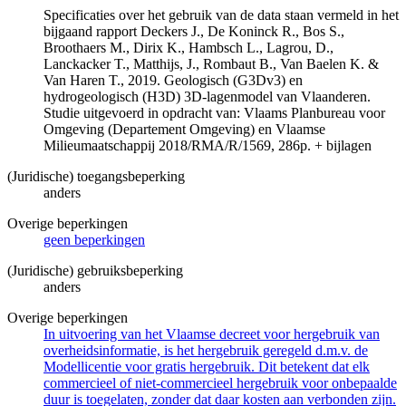
Specificaties over het gebruik van de data staan vermeld in het
bijgaand rapport Deckers J., De Koninck R., Bos S.,
Broothaers M., Dirix K., Hambsch L., Lagrou, D.,
Lanckacker T., Matthijs, J., Rombaut B., Van Baelen K. &
Van Haren T., 2019. Geologisch (G3Dv3) en
hydrogeologisch (H3D) 3D-lagenmodel van Vlaanderen.
Studie uitgevoerd in opdracht van: Vlaams Planbureau voor
Omgeving (Departement Omgeving) en Vlaamse
Milieumaatschappij 2018/RMA/R/1569, 286p. + bijlagen
(Juridische) toegangsbeperking
anders
Overige beperkingen
geen beperkingen
(Juridische) gebruiksbeperking
anders
Overige beperkingen
In uitvoering van het Vlaamse decreet voor hergebruik van
overheidsinformatie, is het hergebruik geregeld d.m.v. de
Modellicentie voor gratis hergebruik. Dit betekent dat elk
commercieel of niet-commercieel hergebruik voor onbepaalde
duur is toegelaten, zonder dat daar kosten aan verbonden zijn.