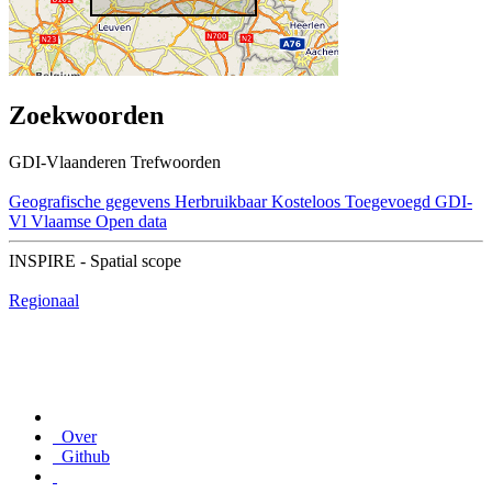
Zoekwoorden
GDI-Vlaanderen Trefwoorden
Geografische gegevens
Herbruikbaar
Kosteloos
Toegevoegd GDI-
Vl
Vlaamse Open data
INSPIRE - Spatial scope
Regionaal
Over
Github