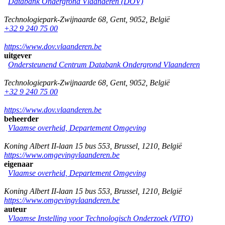
Databank Ondergrond Vlaanderen (DOV)
Technologiepark-Zwijnaarde 68
,
Gent
,
9052
,
België
+32 9 240 75 00
https://www.dov.vlaanderen.be
uitgever
Ondersteunend Centrum Databank Ondergrond Vlaanderen
Technologiepark-Zwijnaarde 68
,
Gent
,
9052
,
België
+32 9 240 75 00
https://www.dov.vlaanderen.be
beheerder
Vlaamse overheid, Departement Omgeving
Koning Albert II-laan 15 bus 553
,
Brussel
,
1210
,
België
https://www.omgevingvlaanderen.be
eigenaar
Vlaamse overheid, Departement Omgeving
Koning Albert II-laan 15 bus 553
,
Brussel
,
1210
,
België
https://www.omgevingvlaanderen.be
auteur
Vlaamse Instelling voor Technologisch Onderzoek (VITO)