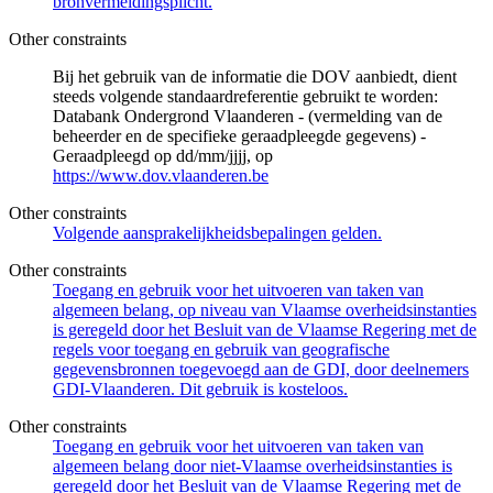
bronvermeldingsplicht.
Other constraints
Bij het gebruik van de informatie die DOV aanbiedt, dient
steeds volgende standaardreferentie gebruikt te worden:
Databank Ondergrond Vlaanderen - (vermelding van de
beheerder en de specifieke geraadpleegde gegevens) -
Geraadpleegd op dd/mm/jjjj, op
https://www.dov.vlaanderen.be
Other constraints
Volgende aansprakelijkheidsbepalingen gelden.
Other constraints
Toegang en gebruik voor het uitvoeren van taken van
algemeen belang, op niveau van Vlaamse overheidsinstanties
is geregeld door het Besluit van de Vlaamse Regering met de
regels voor toegang en gebruik van geografische
gegevensbronnen toegevoegd aan de GDI, door deelnemers
GDI-Vlaanderen. Dit gebruik is kosteloos.
Other constraints
Toegang en gebruik voor het uitvoeren van taken van
algemeen belang door niet-Vlaamse overheidsinstanties is
geregeld door het Besluit van de Vlaamse Regering met de