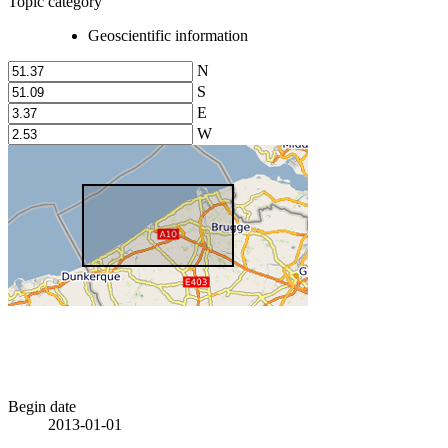
Topic category
Geoscientific information
N
S
E
W
Begin date
2013-01-01