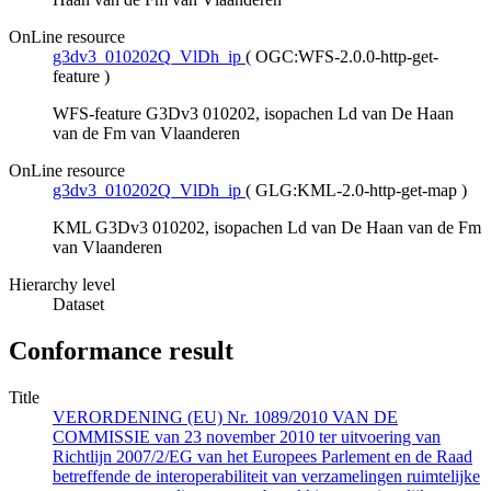
OnLine resource
g3dv3_010202Q_VlDh_ip
(
OGC:WFS-2.0.0-http-get-
feature
)
WFS-feature G3Dv3 010202, isopachen Ld van De Haan
van de Fm van Vlaanderen
OnLine resource
g3dv3_010202Q_VlDh_ip
(
GLG:KML-2.0-http-get-map
)
KML G3Dv3 010202, isopachen Ld van De Haan van de Fm
van Vlaanderen
Hierarchy level
Dataset
Conformance result
Title
VERORDENING (EU) Nr. 1089/2010 VAN DE
COMMISSIE van 23 november 2010 ter uitvoering van
Richtlijn 2007/2/EG van het Europees Parlement en de Raad
betreffende de interoperabiliteit van verzamelingen ruimtelijke