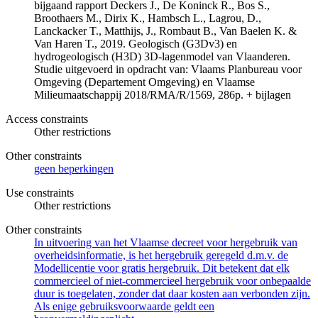
bijgaand rapport Deckers J., De Koninck R., Bos S.,
Broothaers M., Dirix K., Hambsch L., Lagrou, D.,
Lanckacker T., Matthijs, J., Rombaut B., Van Baelen K. &
Van Haren T., 2019. Geologisch (G3Dv3) en
hydrogeologisch (H3D) 3D-lagenmodel van Vlaanderen.
Studie uitgevoerd in opdracht van: Vlaams Planbureau voor
Omgeving (Departement Omgeving) en Vlaamse
Milieumaatschappij 2018/RMA/R/1569, 286p. + bijlagen
Access constraints
Other restrictions
Other constraints
geen beperkingen
Use constraints
Other restrictions
Other constraints
In uitvoering van het Vlaamse decreet voor hergebruik van
overheidsinformatie, is het hergebruik geregeld d.m.v. de
Modellicentie voor gratis hergebruik. Dit betekent dat elk
commercieel of niet-commercieel hergebruik voor onbepaalde
duur is toegelaten, zonder dat daar kosten aan verbonden zijn.
Als enige gebruiksvoorwaarde geldt een