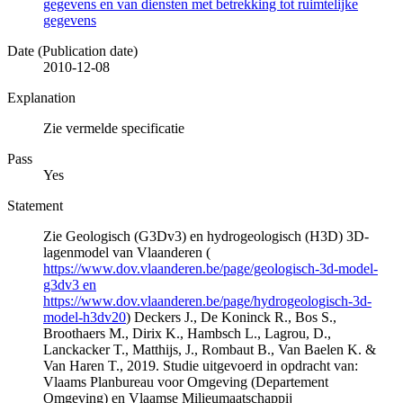
gegevens en van diensten met betrekking tot ruimtelijke
gegevens
Date (Publication date)
2010-12-08
Explanation
Zie vermelde specificatie
Pass
Yes
Statement
Zie Geologisch (G3Dv3) en hydrogeologisch (H3D) 3D-
lagenmodel van Vlaanderen (
https://www.dov.vlaanderen.be/page/geologisch-3d-model-
g3dv3 en
https://www.dov.vlaanderen.be/page/hydrogeologisch-3d-
model-h3dv20
) Deckers J., De Koninck R., Bos S.,
Broothaers M., Dirix K., Hambsch L., Lagrou, D.,
Lanckacker T., Matthijs, J., Rombaut B., Van Baelen K. &
Van Haren T., 2019. Studie uitgevoerd in opdracht van:
Vlaams Planbureau voor Omgeving (Departement
Omgeving) en Vlaamse Milieumaatschappij