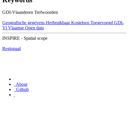
Keywords
GDI-Vlaanderen Trefwoorden
Geografische gegevens
Herbruikbaar
Kosteloos
Toegevoegd GDI-
Vl
Vlaamse Open data
INSPIRE - Spatial scope
Regionaal
About
Github