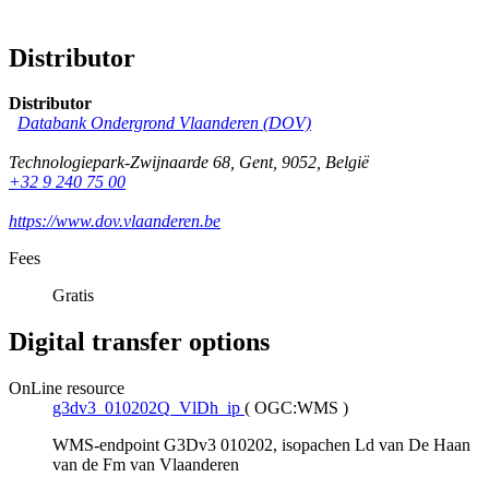
Distributor
Distributor
Databank Ondergrond Vlaanderen (DOV)
Technologiepark-Zwijnaarde 68
,
Gent
,
9052
,
België
+32 9 240 75 00
https://www.dov.vlaanderen.be
Fees
Gratis
Digital transfer options
OnLine resource
g3dv3_010202Q_VlDh_ip
(
OGC:WMS
)
WMS-endpoint G3Dv3 010202, isopachen Ld van De Haan
van de Fm van Vlaanderen