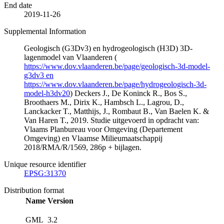
End date
2019-11-26
Supplemental Information
Geologisch (G3Dv3) en hydrogeologisch (H3D) 3D-
lagenmodel van Vlaanderen (
https://www.dov.vlaanderen.be/page/geologisch-3d-model-
g3dv3 en
https://www.dov.vlaanderen.be/page/hydrogeologisch-3d-
model-h3dv20
) Deckers J., De Koninck R., Bos S.,
Broothaers M., Dirix K., Hambsch L., Lagrou, D.,
Lanckacker T., Matthijs, J., Rombaut B., Van Baelen K. &
Van Haren T., 2019. Studie uitgevoerd in opdracht van:
Vlaams Planbureau voor Omgeving (Departement
Omgeving) en Vlaamse Milieumaatschappij
2018/RMA/R/1569, 286p + bijlagen.
Unique resource identifier
EPSG:31370
Distribution format
Name
Version
GML
3.2