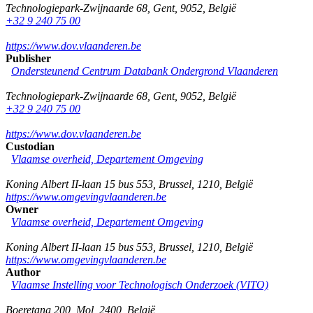
Technologiepark-Zwijnaarde 68
,
Gent
,
9052
,
België
+32 9 240 75 00
https://www.dov.vlaanderen.be
Publisher
Ondersteunend Centrum Databank Ondergrond Vlaanderen
Technologiepark-Zwijnaarde 68
,
Gent
,
9052
,
België
+32 9 240 75 00
https://www.dov.vlaanderen.be
Custodian
Vlaamse overheid, Departement Omgeving
Koning Albert II-laan 15 bus 553
,
Brussel
,
1210
,
België
https://www.omgevingvlaanderen.be
Owner
Vlaamse overheid, Departement Omgeving
Koning Albert II-laan 15 bus 553
,
Brussel
,
1210
,
België
https://www.omgevingvlaanderen.be
Author
Vlaamse Instelling voor Technologisch Onderzoek (VITO)
Boeretang 200
,
Mol
,
2400
,
België