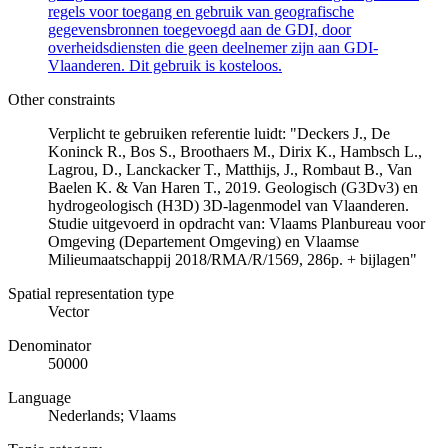
regels voor toegang en gebruik van geografische
gegevensbronnen toegevoegd aan de GDI, door
overheidsdiensten die geen deelnemer zijn aan GDI-
Vlaanderen. Dit gebruik is kosteloos.
Other constraints
Verplicht te gebruiken referentie luidt: "Deckers J., De
Koninck R., Bos S., Broothaers M., Dirix K., Hambsch L.,
Lagrou, D., Lanckacker T., Matthijs, J., Rombaut B., Van
Baelen K. & Van Haren T., 2019. Geologisch (G3Dv3) en
hydrogeologisch (H3D) 3D-lagenmodel van Vlaanderen.
Studie uitgevoerd in opdracht van: Vlaams Planbureau voor
Omgeving (Departement Omgeving) en Vlaamse
Milieumaatschappij 2018/RMA/R/1569, 286p. + bijlagen"
Spatial representation type
Vector
Denominator
50000
Language
Nederlands; Vlaams