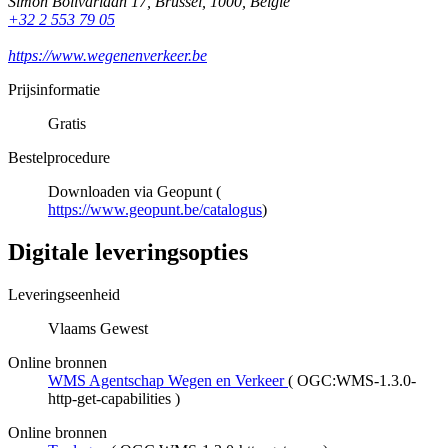
Simon Bolivarlaan 17
,
Brussel
,
1000
,
België
+32 2 553 79 05
https://www.wegenenverkeer.be
Prijsinformatie
Gratis
Bestelprocedure
Downloaden via Geopunt (
https://www.geopunt.be/catalogus
)
Digitale leveringsopties
Leveringseenheid
Vlaams Gewest
Online bronnen
WMS Agentschap Wegen en Verkeer
(
OGC:WMS-1.3.0-
http-get-capabilities
)
Online bronnen