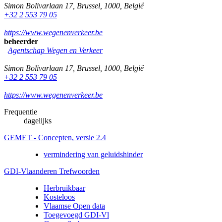
Simon Bolivarlaan 17
,
Brussel
,
1000
,
België
+32 2 553 79 05
https://www.wegenenverkeer.be
beheerder
Agentschap Wegen en Verkeer
Simon Bolivarlaan 17
,
Brussel
,
1000
,
België
+32 2 553 79 05
https://www.wegenenverkeer.be
Frequentie
dagelijks
GEMET - Concepten, versie 2.4
vermindering van geluidshinder
GDI-Vlaanderen Trefwoorden
Herbruikbaar
Kosteloos
Vlaamse Open data
Toegevoegd GDI-Vl