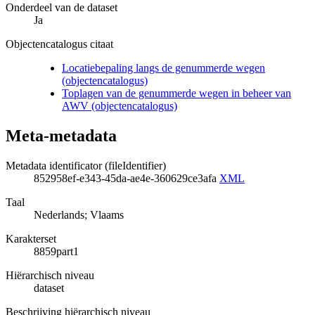
Onderdeel van de dataset
Ja
Objectencatalogus citaat
Locatiebepaling langs de genummerde wegen
(objectencatalogus)
Toplagen van de genummerde wegen in beheer van
AWV (objectencatalogus)
Meta-metadata
Metadata identificator (fileIdentifier)
852958ef-e343-45da-ae4e-360629ce3afa
XML
Taal
Nederlands; Vlaams
Karakterset
8859part1
Hiërarchisch niveau
dataset
Beschrijving hiërarchisch niveau