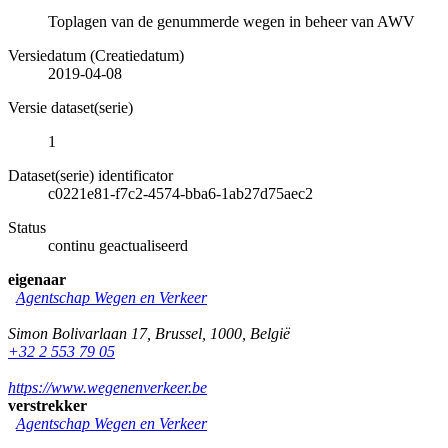
Toplagen van de genummerde wegen in beheer van AWV
Versiedatum (Creatiedatum)
2019-04-08
Versie dataset(serie)
1
Dataset(serie) identificator
c0221e81-f7c2-4574-bba6-1ab27d75aec2
Status
continu geactualiseerd
eigenaar
Agentschap Wegen en Verkeer
Simon Bolivarlaan 17
,
Brussel
,
1000
,
België
+32 2 553 79 05
https://www.wegenenverkeer.be
verstrekker
Agentschap Wegen en Verkeer