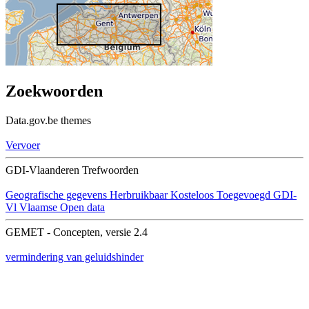
Zoekwoorden
Data.gov.be themes
Vervoer
GDI-Vlaanderen Trefwoorden
Geografische gegevens
Herbruikbaar
Kosteloos
Toegevoegd GDI-
Vl
Vlaamse Open data
GEMET - Concepten, versie 2.4
vermindering van geluidshinder