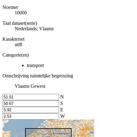
Noemer
10000
Taal dataset(serie)
Nederlands; Vlaams
Karakterset
utf8
Categorie(en)
transport
Omschrijving ruimtelijke begrenzing
Vlaams Gewest
N
S
E
W