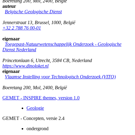
Boeretang 200
,
Mol
,
2400
,
België
auteur
Belgische Geologische Dienst
Jennerstraat 13
,
Brussel
,
1000
,
België
+32 2 788 76 00-01
eigenaar
Toegepast-Natuurwetenschappelijk Onderzoek - Geologische
Dienst Nederland
Princetonlaan 6
,
Utrecht
,
3584 CB
,
Nederland
https://www.dinoloket.nl
eigenaar
Vlaamse Instelling voor Technologisch Onderzoek (VITO)
Boeretang 200
,
Mol
,
2400
,
België
GEMET - INSPIRE themes, version 1.0
Geologie
GEMET - Concepten, versie 2.4
ondergrond