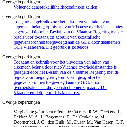
Overige beperkingen
Volgende aansprakelijkheidsbepalingen gelden.
Overige beperkingen
Toegang en gebruik voor het uitvoeren van taken van
algemeen belang, op niveau van Vlaamse overheidsinstanties
is geregeld door het Besluit van de Vlaamse Regering met de
regels voor toegang en gebruik van geografische
gegevensbronnen toegevoegd aan de GDI, door deelnemers
GDI-Vlaanderen. Dit gebruik is kosteloos.
Overige beperkingen
Toegang en gebruik voor het uitvoeren van taken van
algemeen belang door niet-Vlaamse overheidsinstanties is
geregeld door het Besluit van de Vlaamse Regering met de
regels voor toegang en gebruik van geografische
gegevensbronnen toegevoegd aan de GDI, door
overheidsdiensten die geen deelnemer zijn aan GDI-
Vlaanderen. Dit gebruik is kosteloos.
Overige beperkingen
Verplicht te gebruiken referentie : Vernes, R.W., Deckers, J.,
Bakker, M. A. J., Bogemans, F., De Ceukelaire, M.,
Doornenbal, J. C., den Dulk, M., Dusar, M., Van Haren, T. F.