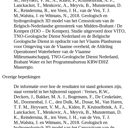
M., Heyvaert, V. M., A., Kiden, P., Kruisselbrink, A. F.,
Lanckacker, T., Menkovic, A., Meyvis, B., Munsterman, D.
K., Reindersma, R., ten Veen, J. H., van de Ven, T. J.
M.,Walstra, J. en Witmans, N., 2018. Geologisch en
hydrogeologisch 3D model van het Cenozoïcum van de
Belgisch-Nederlandse grensstreek van Midden-Brabant / De
Kempen (H3O – De Kempen). Studie uitgevoerd door VITO,
TNO-Geologische Dienst Nederland en de Belgische
Geologische Dienst in opdracht van het Vlaams Planbureau
voor Omgeving van de Vlaamse overheid, de Afdeling
Operationeel Waterbeheer van de Vlaamse
Milieumaatschappij, TNO-Geologische Dienst Nederland,
Brabant Water en het Programmabureau KRW/DHZ
Maasregio.
Overige beperkingen
De informatie over hoe de resultaten tot stand gekomen zijn,
staat vermeld in het bijhorend rapport : Vernes, R.W.,
Deckers, J., Bakker, M. A. J., Bogemans, F., De Ceukelaire,
M., Doornenbal, J. C., den Dulk, M., Dusar, M., Van Haren,
T. F. M., Heyvaert, V. M., A., Kiden, P., Kruisselbrink, A. F.,
Lanckacker, T., Menkovic, A., Meyvis, B., Munsterman, D.
K., Reindersma, R., ten Veen, J. H., van de Ven, T. J.
M.,Walstra, J. en Witmans, N., 2018. Geologisch en
hydrogeologisch 3D model van het Cenozoïcum van de