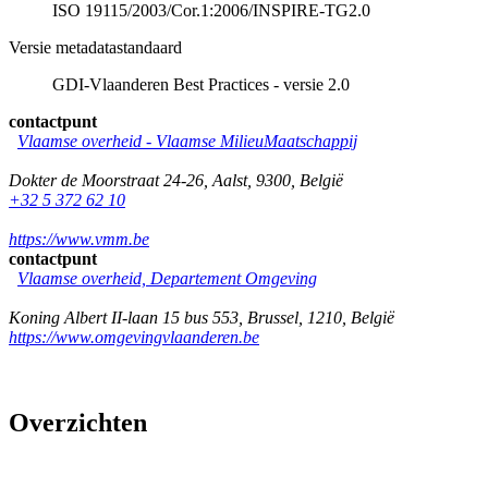
ISO 19115/2003/Cor.1:2006/INSPIRE-TG2.0
Versie metadatastandaard
GDI-Vlaanderen Best Practices - versie 2.0
contactpunt
Vlaamse overheid - Vlaamse MilieuMaatschappij
Dokter de Moorstraat 24-26
,
Aalst
,
9300
,
België
+32 5 372 62 10
https://www.vmm.be
contactpunt
Vlaamse overheid, Departement Omgeving
Koning Albert II-laan 15 bus 553
,
Brussel
,
1210
,
België
https://www.omgevingvlaanderen.be
Overzichten