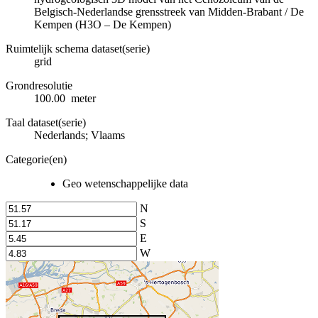
Belgisch-Nederlandse grensstreek van Midden-Brabant / De
Kempen (H3O – De Kempen)
Ruimtelijk schema dataset(serie)
grid
Grondresolutie
100.00 meter
Taal dataset(serie)
Nederlands; Vlaams
Categorie(en)
Geo wetenschappelijke data
N
S
E
W