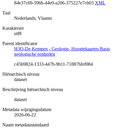
84e37c69-596b-44e0-a206-375227e7cb03
XML
Taal
Nederlands; Vlaams
Karakterset
utf8
Parent identificator
H3O-De Kempen - Geologie- Hoogtekaarten Basis
geologische eenheden
c4569824-1333-447b-9b11-718876fef084
Hiërarchisch niveau
dataset
Beschrijving hiërarchisch niveau
dataset
Metadata wijzigingsdatum
2026-06-22
Naam metadatastandaard