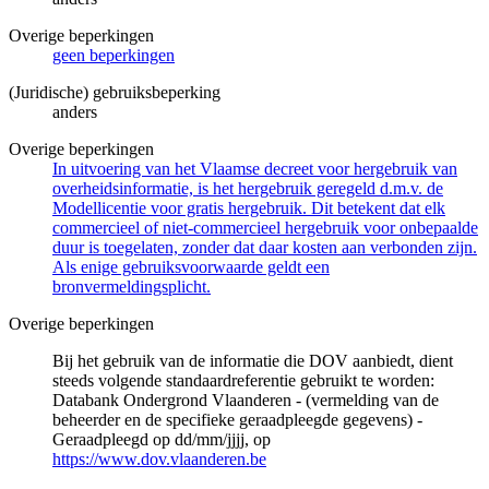
Overige beperkingen
geen beperkingen
(Juridische) gebruiksbeperking
anders
Overige beperkingen
In uitvoering van het Vlaamse decreet voor hergebruik van
overheidsinformatie, is het hergebruik geregeld d.m.v. de
Modellicentie voor gratis hergebruik. Dit betekent dat elk
commercieel of niet-commercieel hergebruik voor onbepaalde
duur is toegelaten, zonder dat daar kosten aan verbonden zijn.
Als enige gebruiksvoorwaarde geldt een
bronvermeldingsplicht.
Overige beperkingen
Bij het gebruik van de informatie die DOV aanbiedt, dient
steeds volgende standaardreferentie gebruikt te worden:
Databank Ondergrond Vlaanderen - (vermelding van de
beheerder en de specifieke geraadpleegde gegevens) -
Geraadpleegd op dd/mm/jjjj, op
https://www.dov.vlaanderen.be