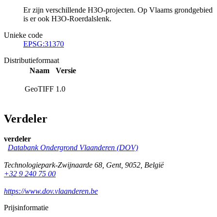
Er zijn verschillende H3O-projecten. Op Vlaams grondgebied
is er ook H3O-Roerdalslenk.
Unieke code
EPSG:31370
Distributieformaat
Naam
Versie
GeoTIFF
1.0
Verdeler
verdeler
Databank Ondergrond Vlaanderen (DOV)
Technologiepark-Zwijnaarde 68
,
Gent
,
9052
,
België
+32 9 240 75 00
https://www.dov.vlaanderen.be
Prijsinformatie