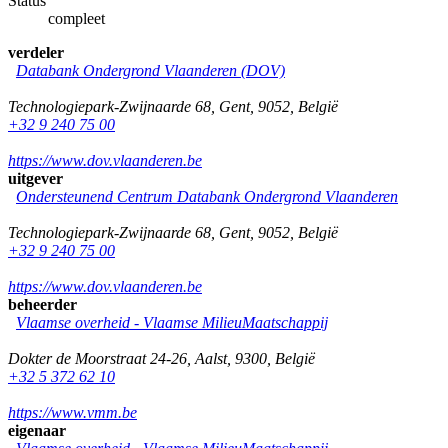
Status
compleet
verdeler
Databank Ondergrond Vlaanderen (DOV)
Technologiepark-Zwijnaarde 68
,
Gent
,
9052
,
België
+32 9 240 75 00
https://www.dov.vlaanderen.be
uitgever
Ondersteunend Centrum Databank Ondergrond Vlaanderen
Technologiepark-Zwijnaarde 68
,
Gent
,
9052
,
België
+32 9 240 75 00
https://www.dov.vlaanderen.be
beheerder
Vlaamse overheid - Vlaamse MilieuMaatschappij
Dokter de Moorstraat 24-26
,
Aalst
,
9300
,
België
+32 5 372 62 10
https://www.vmm.be
eigenaar