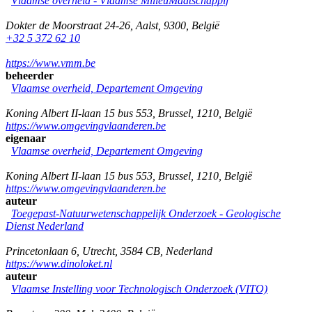
Vlaamse overheid - Vlaamse MilieuMaatschappij
Dokter de Moorstraat 24-26
,
Aalst
,
9300
,
België
+32 5 372 62 10
https://www.vmm.be
beheerder
Vlaamse overheid, Departement Omgeving
Koning Albert II-laan 15 bus 553
,
Brussel
,
1210
,
België
https://www.omgevingvlaanderen.be
eigenaar
Vlaamse overheid, Departement Omgeving
Koning Albert II-laan 15 bus 553
,
Brussel
,
1210
,
België
https://www.omgevingvlaanderen.be
auteur
Toegepast-Natuurwetenschappelijk Onderzoek - Geologische
Dienst Nederland
Princetonlaan 6
,
Utrecht
,
3584 CB
,
Nederland
https://www.dinoloket.nl
auteur
Vlaamse Instelling voor Technologisch Onderzoek (VITO)