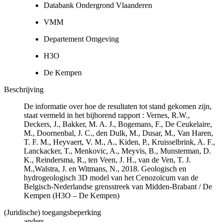
Databank Ondergrond Vlaanderen
VMM
Departement Omgeving
H3O
De Kempen
Beschrijving
De informatie over hoe de resultaten tot stand gekomen zijn,
staat vermeld in het bijhorend rapport : Vernes, R.W.,
Deckers, J., Bakker, M. A. J., Bogemans, F., De Ceukelaire,
M., Doornenbal, J. C., den Dulk, M., Dusar, M., Van Haren,
T. F. M., Heyvaert, V. M., A., Kiden, P., Kruisselbrink, A. F.,
Lanckacker, T., Menkovic, A., Meyvis, B., Munsterman, D.
K., Reindersma, R., ten Veen, J. H., van de Ven, T. J.
M.,Walstra, J. en Witmans, N., 2018. Geologisch en
hydrogeologisch 3D model van het Cenozoïcum van de
Belgisch-Nederlandse grensstreek van Midden-Brabant / De
Kempen (H3O – De Kempen)
(Juridische) toegangsbeperking
anders