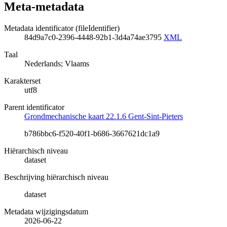
Meta-metadata
Metadata identificator (fileIdentifier)
84d9a7c0-2396-4448-92b1-3d4a74ae3795
XML
Taal
Nederlands; Vlaams
Karakterset
utf8
Parent identificator
Grondmechanische kaart 22.1.6 Gent-Sint-Pieters
b786bbc6-f520-40f1-b686-3667621dc1a9
Hiërarchisch niveau
dataset
Beschrijving hiërarchisch niveau
dataset
Metadata wijzigingsdatum
2026-06-22