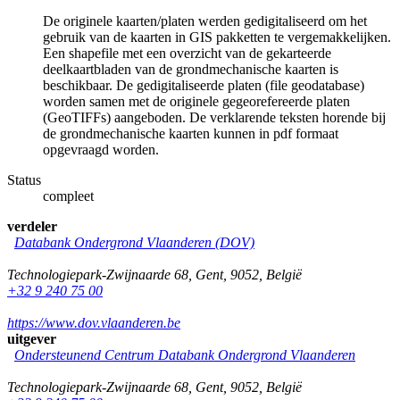
De originele kaarten/platen werden gedigitaliseerd om het
gebruik van de kaarten in GIS pakketten te vergemakkelijken.
Een shapefile met een overzicht van de gekarteerde
deelkaartbladen van de grondmechanische kaarten is
beschikbaar. De gedigitaliseerde platen (file geodatabase)
worden samen met de originele gegeorefereerde platen
(GeoTIFFs) aangeboden. De verklarende teksten horende bij
de grondmechanische kaarten kunnen in pdf formaat
opgevraagd worden.
Status
compleet
verdeler
Databank Ondergrond Vlaanderen (DOV)
Technologiepark-Zwijnaarde 68
,
Gent
,
9052
,
België
+32 9 240 75 00
https://www.dov.vlaanderen.be
uitgever
Ondersteunend Centrum Databank Ondergrond Vlaanderen
Technologiepark-Zwijnaarde 68
,
Gent
,
9052
,
België