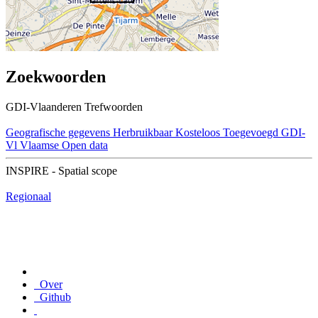
Zoekwoorden
GDI-Vlaanderen Trefwoorden
Geografische gegevens
Herbruikbaar
Kosteloos
Toegevoegd GDI-
Vl
Vlaamse Open data
INSPIRE - Spatial scope
Regionaal
Over
Github