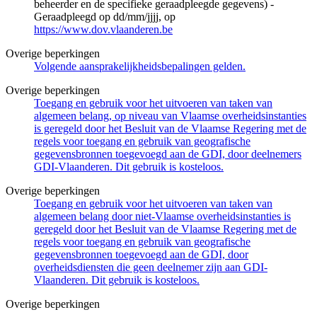
beheerder en de specifieke geraadpleegde gegevens) -
Geraadpleegd op dd/mm/jjjj, op
https://www.dov.vlaanderen.be
Overige beperkingen
Volgende aansprakelijkheidsbepalingen gelden.
Overige beperkingen
Toegang en gebruik voor het uitvoeren van taken van
algemeen belang, op niveau van Vlaamse overheidsinstanties
is geregeld door het Besluit van de Vlaamse Regering met de
regels voor toegang en gebruik van geografische
gegevensbronnen toegevoegd aan de GDI, door deelnemers
GDI-Vlaanderen. Dit gebruik is kosteloos.
Overige beperkingen
Toegang en gebruik voor het uitvoeren van taken van
algemeen belang door niet-Vlaamse overheidsinstanties is
geregeld door het Besluit van de Vlaamse Regering met de
regels voor toegang en gebruik van geografische
gegevensbronnen toegevoegd aan de GDI, door
overheidsdiensten die geen deelnemer zijn aan GDI-
Vlaanderen. Dit gebruik is kosteloos.
Overige beperkingen