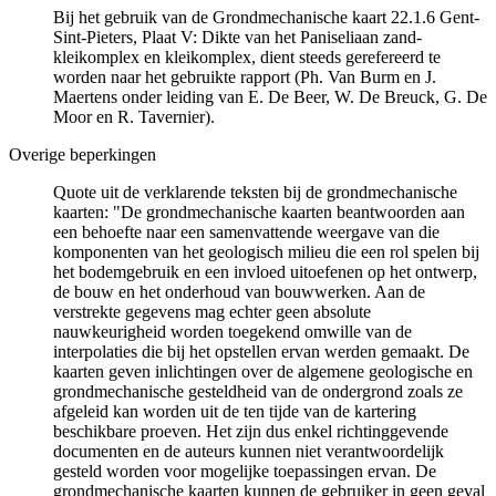
Bij het gebruik van de Grondmechanische kaart 22.1.6 Gent-
Sint-Pieters, Plaat V: Dikte van het Paniseliaan zand-
kleikomplex en kleikomplex, dient steeds gerefereerd te
worden naar het gebruikte rapport (Ph. Van Burm en J.
Maertens onder leiding van E. De Beer, W. De Breuck, G. De
Moor en R. Tavernier).
Overige beperkingen
Quote uit de verklarende teksten bij de grondmechanische
kaarten: "De grondmechanische kaarten beantwoorden aan
een behoefte naar een samenvattende weergave van die
komponenten van het geologisch milieu die een rol spelen bij
het bodemgebruik en een invloed uitoefenen op het ontwerp,
de bouw en het onderhoud van bouwwerken. Aan de
verstrekte gegevens mag echter geen absolute
nauwkeurigheid worden toegekend omwille van de
interpolaties die bij het opstellen ervan werden gemaakt. De
kaarten geven inlichtingen over de algemene geologische en
grondmechanische gesteldheid van de ondergrond zoals ze
afgeleid kan worden uit de ten tijde van de kartering
beschikbare proeven. Het zijn dus enkel richtinggevende
documenten en de auteurs kunnen niet verantwoordelijk
gesteld worden voor mogelijke toepassingen ervan. De
grondmechanische kaarten kunnen de gebruiker in geen geval