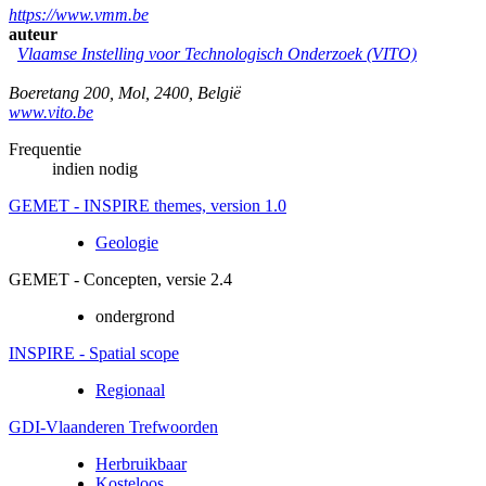
https://www.vmm.be
auteur
Vlaamse Instelling voor Technologisch Onderzoek (VITO)
Boeretang 200
,
Mol
,
2400
,
België
www.vito.be
Frequentie
indien nodig
GEMET - INSPIRE themes, version 1.0
Geologie
GEMET - Concepten, versie 2.4
ondergrond
INSPIRE - Spatial scope
Regionaal
GDI-Vlaanderen Trefwoorden
Herbruikbaar
Kosteloos