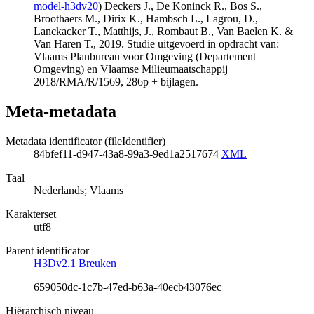
model-h3dv20
) Deckers J., De Koninck R., Bos S.,
Broothaers M., Dirix K., Hambsch L., Lagrou, D.,
Lanckacker T., Matthijs, J., Rombaut B., Van Baelen K. &
Van Haren T., 2019. Studie uitgevoerd in opdracht van:
Vlaams Planbureau voor Omgeving (Departement
Omgeving) en Vlaamse Milieumaatschappij
2018/RMA/R/1569, 286p + bijlagen.
Meta-metadata
Metadata identificator (fileIdentifier)
84bfef11-d947-43a8-99a3-9ed1a2517674
XML
Taal
Nederlands; Vlaams
Karakterset
utf8
Parent identificator
H3Dv2.1 Breuken
659050dc-1c7b-47ed-b63a-40ecb43076ec
Hiërarchisch niveau