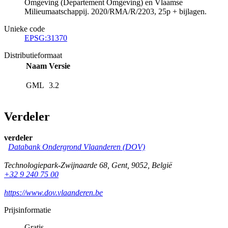
Omgeving (Departement Omgeving) en Vlaamse
Milieumaatschappij. 2020/RMA/R/2203, 25p + bijlagen.
Unieke code
EPSG:31370
Distributieformaat
Naam
Versie
GML
3.2
Verdeler
verdeler
Databank Ondergrond Vlaanderen (DOV)
Technologiepark-Zwijnaarde 68
,
Gent
,
9052
,
België
+32 9 240 75 00
https://www.dov.vlaanderen.be
Prijsinformatie
Gratis