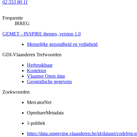
02 553 80 11
Frequentie
IRREG
GEMET - INSPIRE themes, version 1.0
Menselijke gezondheid en veiligheid
GDI-Vlaanderen Trefwoorden
Herbruikbaar
Kosteloos
Vlaamse Open data
Geografische gegevens
Zoekwoorden
MercatorNet
OpenbareMetadata
1-publiek
https://data.omgeving.vlaanderen.be/id/dataset/codelijst-