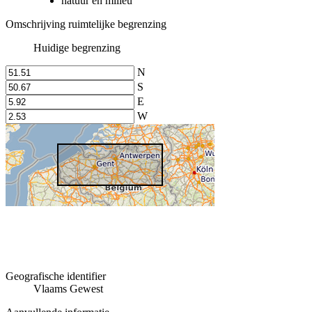
natuur en milieu
Omschrijving ruimtelijke begrenzing
Huidige begrenzing
N
S
E
W
Geografische identifier
Vlaams Gewest