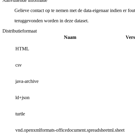
Aanvullende informatie
Gelieve contact op te nemen met de data-eigenaar indien er fou
teruggevonden worden in deze dataset.
Distributieformaat
Naam
Vers
HTML
csv
java-archive
ld+json
turtle
vnd.openxmlformats-officedocument.spreadsheetml.sheet