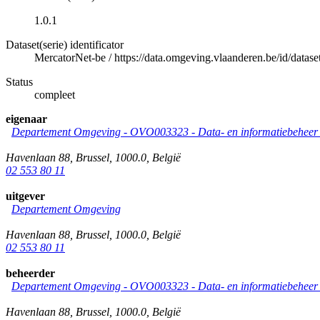
1.0.1
Dataset(serie) identificator
MercatorNet-be
/
https://data.omgeving.vlaanderen.be/id/dataset
Status
compleet
eigenaar
Departement Omgeving - OVO003323 - Data- en informatiebeheer &
Havenlaan 88
,
Brussel
,
1000.0
,
België
02 553 80 11
uitgever
Departement Omgeving
Havenlaan 88
,
Brussel
,
1000.0
,
België
02 553 80 11
beheerder
Departement Omgeving - OVO003323 - Data- en informatiebeheer &
Havenlaan 88
,
Brussel
,
1000.0
,
België