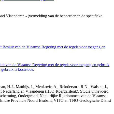
ond Vlaanderen - (vermelding van de beheerder en de specifieke
et Besluit van de Vlaamse Regering met de regels voor toegang en
luit van de Vlaamse Regering met de regels voor toegang en gebruik
gebruik is kosteloos.
n, H.J., Matthijs, J., Menkovic, A., Reindersma, R.N., Walstra, J.,
t-Nederland en Vlaanderen (H3O-Roerdalslenk). Studie uitgevoerd
escherming, Ondergrond, Natuurlijke Rijkdommen van de Vlaamse
erlandse Provincie Noord-Brabant, VITO en TNO-Geologische Dienst