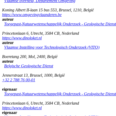
Vlaamse overheid, Departement Omgeving
Koning Albert II-laan 15 bus 553
,
Brussel
,
1210
,
België
https://www.omgevingvlaanderen.be
auteur
Toegepast-Natuurwetenschappelijk Onderzoek - Geologische Diens
Princetonlaan 6
,
Utrecht
,
3584 CB
,
Nederland
https://www.dinoloket.nl
auteur
Vlaamse Instelling voor Technologisch Onderzoek (VITO)
Boeretang 200
,
Mol
,
2400
,
België
auteur
Belgische Geologische Dienst
Jennerstraat 13
,
Brussel
,
1000
,
België
+32 2 788 76 00-01
eigenaar
Toegepast-Natuurwetenschappelijk Onderzoek - Geologische Diens
Princetonlaan 6
,
Utrecht
,
3584 CB
,
Nederland
https://www.dinoloket.nl
eigenaar