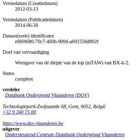
Versiedatum (Creatiedatum)
2012-03-13
Versiedatum (Publicatiedatum)
2014-06-30
Dataset(serie) identificator
e669f680-70c7-400b-909d-a691558d802f
Doel van vervaardiging
Weergave van de diepte van de top (mTAW) van BX-k-2.
Status
compleet
verdeler
Databank Ondergrond Vlaanderen (DOV)
Technologiepark-Zwijnaarde 68
,
Gent
,
9052
,
België
+32 9 240 75 00
https://www.dov.vlaanderen.be
uitgever
Ondersteunend Centrum Databank Ondergrond Vlaanderen