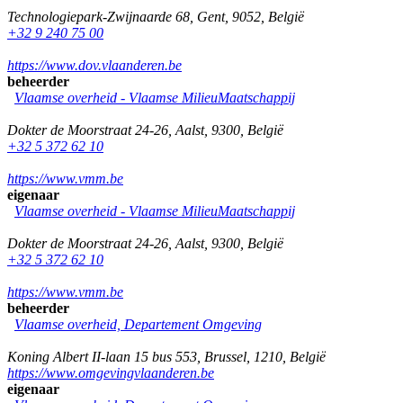
Technologiepark-Zwijnaarde 68
,
Gent
,
9052
,
België
+32 9 240 75 00
https://www.dov.vlaanderen.be
beheerder
Vlaamse overheid - Vlaamse MilieuMaatschappij
Dokter de Moorstraat 24-26
,
Aalst
,
9300
,
België
+32 5 372 62 10
https://www.vmm.be
eigenaar
Vlaamse overheid - Vlaamse MilieuMaatschappij
Dokter de Moorstraat 24-26
,
Aalst
,
9300
,
België
+32 5 372 62 10
https://www.vmm.be
beheerder
Vlaamse overheid, Departement Omgeving
Koning Albert II-laan 15 bus 553
,
Brussel
,
1210
,
België
https://www.omgevingvlaanderen.be
eigenaar