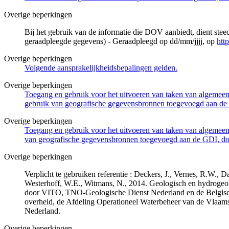
Overige beperkingen
Bij het gebruik van de informatie die DOV aanbiedt, dient ste
geraadpleegde gegevens) - Geraadpleegd op dd/mm/jjjj, op
htt
Overige beperkingen
Volgende aansprakelijkheidsbepalingen gelden.
Overige beperkingen
Toegang en gebruik voor het uitvoeren van taken van algemeen 
gebruik van geografische gegevensbronnen toegevoegd aan de 
Overige beperkingen
Toegang en gebruik voor het uitvoeren van taken van algemeen 
van geografische gegevensbronnen toegevoegd aan de GDI, door
Overige beperkingen
Verplicht te gebruiken referentie : Deckers, J., Vernes, R.W.,
Westerhoff, W.E., Witmans, N., 2014. Geologisch en hydrogeo
door VITO, TNO-Geologische Dienst Nederland en de Belgisc
overheid, de Afdeling Operationeel Waterbeheer van de Vlaa
Nederland.
Overige beperkingen