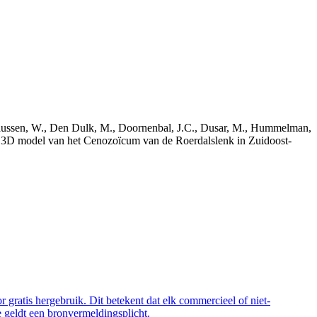
bekaussen, W., Den Dulk, M., Doornenbal, J.C., Dusar, M., Hummelman,
ch 3D model van het Cenozoïcum van de Roerdalslenk in Zuidoost-
 gratis hergebruik. Dit betekent dat elk commercieel of niet-
 geldt een bronvermeldingsplicht.