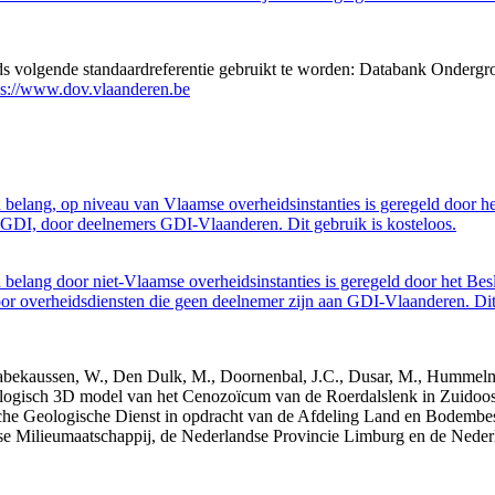
eds volgende standaardreferentie gebruikt te worden: Databank Ondergr
ps://www.dov.vlaanderen.be
belang, op niveau van Vlaamse overheidsinstanties is geregeld door h
GDI, door deelnemers GDI-Vlaanderen. Dit gebruik is kosteloos.
belang door niet-Vlaamse overheidsinstanties is geregeld door het Bes
 overheidsdiensten die geen deelnemer zijn aan GDI-Vlaanderen. Dit 
 Dabekaussen, W., Den Dulk, M., Doornenbal, J.C., Dusar, M., Hummelma
logisch 3D model van het Cenozoïcum van de Roerdalslenk in Zuidoos
he Geologische Dienst in opdracht van de Afdeling Land en Bodemb
mse Milieumaatschappij, de Nederlandse Provincie Limburg en de Ned