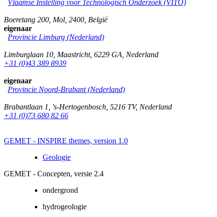
Vlaamse Instelling voor Technologisch Onderzoek (VITO)
Boeretang 200
,
Mol
,
2400
,
België
eigenaar
Provincie Limburg (Nederland)
Limburglaan 10
,
Maastricht
,
6229 GA
,
Nederland
+31 (0)43 389 8939
eigenaar
Provincie Noord-Brabant (Nederland)
Brabantlaan 1
,
's-Hertogenbosch
,
5216 TV
,
Nederland
+31 (0)73 680 82 66
GEMET - INSPIRE themes, version 1.0
Geologie
GEMET - Concepten, versie 2.4
ondergrond
hydrogeologie