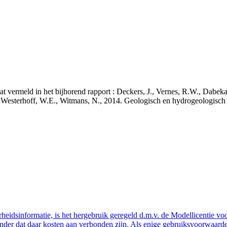
staat vermeld in het bijhorend rapport : Deckers, J., Vernes, R.W., Da
 J., Westerhoff, W.E., Witmans, N., 2014. Geologisch en hydrogeologis
eidsinformatie, is het hergebruik geregeld d.m.v. de Modellicentie voor
nder dat daar kosten aan verbonden zijn. Als enige gebruiksvoorwaarde