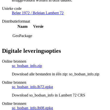
teruggevonden worden in deze dataset.
Unieke code
Belge 1972 / Belgian Lambert 72
Distributieformaat
Naam
Versie
GeoPackage
Digitale leveringsopties
Online bronnen
so_bodsan_info.zip
Download alle bestanden in één zip: so_bodsan_info.zip
Online bronnen
so_bodsan_info.lb72.gpkg
Download so_bodsan_info in Lambert 72 CRS
Online bronnen
so_bodsan_info.lb08.gpkg