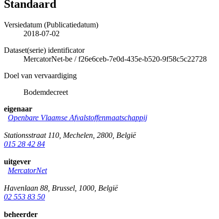
Standaard
Versiedatum (Publicatiedatum)
2018-07-02
Dataset(serie) identificator
MercatorNet-be
/
f26e6ceb-7e0d-435e-b520-9f58c5c22728
Doel van vervaardiging
Bodemdecreet
eigenaar
Openbare Vlaamse Afvalstoffenmaatschappij
Stationsstraat 110
,
Mechelen
,
2800
,
België
015 28 42 84
uitgever
MercatorNet
Havenlaan 88
,
Brussel
,
1000
,
België
02 553 83 50
beheerder