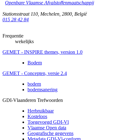
Openbare Vlaamse Afvalstoffenmaatschappij
Stationsstraat 110
,
Mechelen
,
2800
,
België
015 28 42 84
Frequentie
wekelijks
GEMET - INSPIRE themes, version 1.0
Bodem
GEMET - Concepten, versie 2.4
bodem
bodemsanering
GDI-Vlaanderen Trefwoorden
Herbruikbaar
Kosteloos
Toegevoegd GDI-Vl
Vlaamse Open data
Geografische gegevens
Metadata GDI-Vl-conform