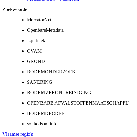
Zoekwoorden
MercatorNet
OpenbareMetadata
1-publiek
OVAM
GROND
BODEMONDERZOEK
SANERING
BODEMVERONTREINIGING
OPENBARE AFVALSTOFFENMAATSCHAPPIJ
BODEMDECREET
so_bodsan_info
Vlaamse regio's