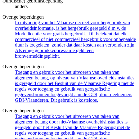
(Juridische) gebruiksbeperking
anders
Overige beperkingen
In uitvoering van het Vlaamse decreet voor hergebruik van
overheidsinformatie, is het hergebruik geregeld d.m.v. de
Modellicentie voor gratis hergebruik. Dit betekent dat elk
commercieel of niet-commercieel hergebruik voor onbepaalde
duur is toegelaten, zonder dat daar kosten aan verbonden zijn.
Als enige gebruiksvoorwaarde geldt een
bronvermeldingsplicht.
Overige beperkingen
Toegang en gebruik voor het uitvoeren van taken van
algemeen belang, op niveau van Vlaamse overheidsinstanties
is geregeld door het Besluit van de Vlaamse Regering met de
regels voor toegang en gebruik van geografische
gegevensbronnen toegevoegd aan de GDI, door deelnemers
GDI-Vlaanderen. Dit gebruik is kosteloos.
Overige beperkingen
Toegang en gebruik voor het uitvoeren van taken van
algemeen belang door niet-Vlaamse overheidsinstanties is
geregeld door het Besluit van de Vlaamse Regering met de
regels voor toegang en gebruik van geografische
gegevensbronnen toegevoegd aan de GDI, door