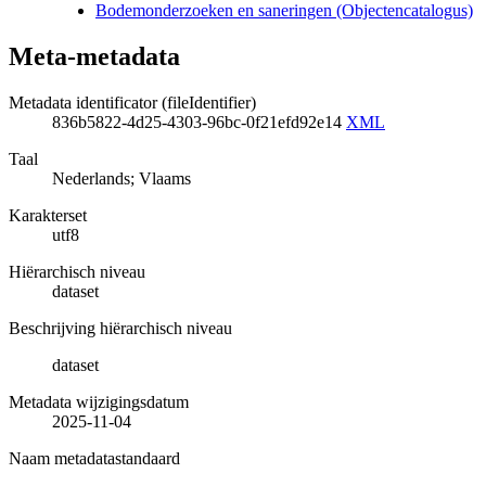
Bodemonderzoeken en saneringen (Objectencatalogus)
Meta-metadata
Metadata identificator (fileIdentifier)
836b5822-4d25-4303-96bc-0f21efd92e14
XML
Taal
Nederlands; Vlaams
Karakterset
utf8
Hiërarchisch niveau
dataset
Beschrijving hiërarchisch niveau
dataset
Metadata wijzigingsdatum
2025-11-04
Naam metadatastandaard