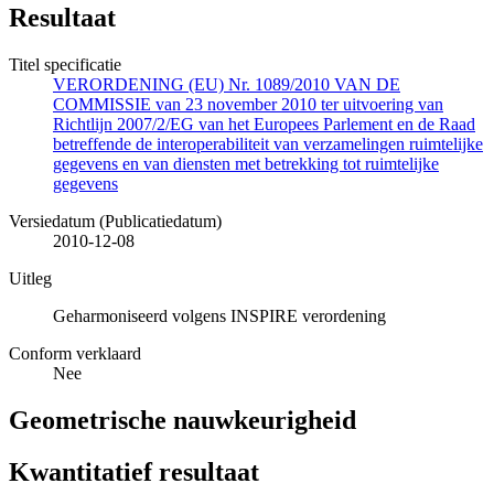
Resultaat
Titel specificatie
VERORDENING (EU) Nr. 1089/2010 VAN DE
COMMISSIE van 23 november 2010 ter uitvoering van
Richtlijn 2007/2/EG van het Europees Parlement en de Raad
betreffende de interoperabiliteit van verzamelingen ruimtelijke
gegevens en van diensten met betrekking tot ruimtelijke
gegevens
Versiedatum (Publicatiedatum)
2010-12-08
Uitleg
Geharmoniseerd volgens INSPIRE verordening
Conform verklaard
Nee
Geometrische nauwkeurigheid
Kwantitatief resultaat