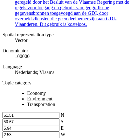
geregeld door het Besluit van de Vlaamse Regering met de
regels voor toegang en gebruik van geografische
gegevensbronnen toegevoegd aan de GDI, door
overheidsdiensten die geen deelnemer zijn aan GDI-
Vlaanderen. Dit gebruik is kosteloos.
Spatial representation type
Vector
Denominator
100000
Language
Nederlands; Vlaams
Topic category
Economy
Environment
Transportation
N
S
E
W