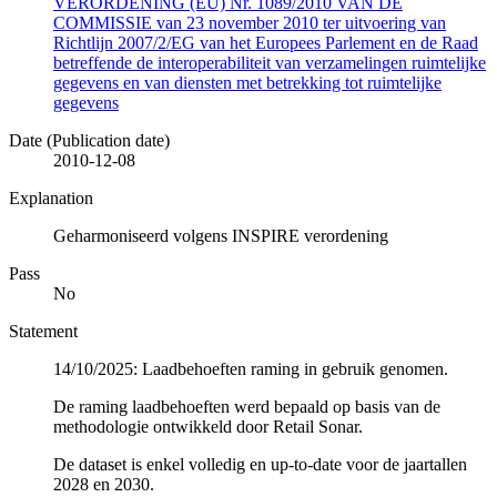
VERORDENING (EU) Nr. 1089/2010 VAN DE
COMMISSIE van 23 november 2010 ter uitvoering van
Richtlijn 2007/2/EG van het Europees Parlement en de Raad
betreffende de interoperabiliteit van verzamelingen ruimtelijke
gegevens en van diensten met betrekking tot ruimtelijke
gegevens
Date (Publication date)
2010-12-08
Explanation
Geharmoniseerd volgens INSPIRE verordening
Pass
No
Statement
14/10/2025: Laadbehoeften raming in gebruik genomen.
De raming laadbehoeften werd bepaald op basis van de
methodologie ontwikkeld door Retail Sonar.
De dataset is enkel volledig en up-to-date voor de jaartallen
2028 en 2030.