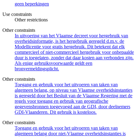
geen beperkingen
Use constraints
Other restrictions
Other constraints
In uitvoering van het Vlaamse decreet voor hergebruik van
overheidsinformatie, is het hergebruik geregeld d.m.v. de
Modellicentie voor gratis hergebruik. Dit betekent dat elk
commercieel of niet-commercieel hergebruik voor onbepaalde
duur is toegelaten, zonder dat daar kosten aan verbonden zijn.
Als enige gebruiksvoorwaarde geldt een
bronvermeldingsplicht.
Other constraints
Toegang en gebruik voor het uitvoeren van taken van
algemeen belang, op niveau van Vlaamse overheidsinstanties
is geregeld door het Besluit van de Vlaamse Regering met de
regels voor toegang en gebruik van geografische
gegevensbronnen toegevoegd aan de GDI, door deelnemers
GDI-Vlaanderen. Dit gebruik is kosteloos.
Other constraints
Toegang en gebruik voor het uitvoeren van taken van
algemeen belang door niet-Vlaamse overheidsinstanties is