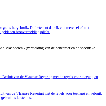
 gratis hergebruik. Dit betekent dat elk commercieel of niet-
 geldt een bronvermeldingsplicht.
ond Vlaanderen - (vermelding van de beheerder en de specifieke
et Besluit van de Vlaamse Regering met de regels voor toegang en
luit van de Vlaamse Regering met de regels voor toegang en gebruik
gebruik is kosteloos.