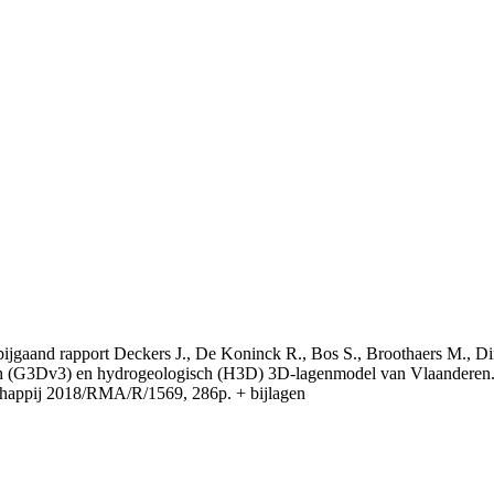
t bijgaand rapport Deckers J., De Koninck R., Bos S., Broothaers M., Di
 (G3Dv3) en hydrogeologisch (H3D) 3D-lagenmodel van Vlaanderen. S
appij 2018/RMA/R/1569, 286p. + bijlagen