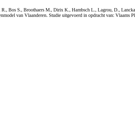
nck R., Bos S., Broothaers M., Dirix K., Hambsch L., Lagrou, D., Lanck
nmodel van Vlaanderen. Studie uitgevoerd in opdracht van: Vlaams