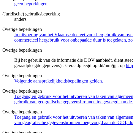
geen beperkingen
(Juridische) gebruiksbeperking
anders
Overige beperkingen
In uitvoering van het Vlaamse decreet voor hergebruik van overh
commercieel hergebruik voor onbepaalde duur is toegelaten, zo
Overige beperkingen
Bij het gebruik van de informatie die DOV aanbiedt, dient ste
geraadpleegde gegevens) - Geraadpleegd op dd/mm/jjjj, op
htt
Overige beperkingen
Volgende aansprakelijkheidsbepalingen gelden.
Overige beperkingen
Toegang en gebruik voor het uitvoeren van taken van algemeen 
gebruik van geografische gegevensbronnen toegevoegd aan de 
Overige beperkingen
Toegang en gebruik voor het uitvoeren van taken van algemeen 
van geografische gegevensbronnen toegevoegd aan de GDI, door
Overige beperkingen