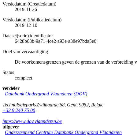
Versiedatum (Creatiedatum)
2019-11-26
Versiedatum (Publicatiedatum)
2019-12-10
Dataset(serie) identificator
6428b68b-9a71-4ce2-a93e-a38e97bda5e6
Doel van vervaardiging
De voorkomensgrenzen geven de grenzen van de verbreiding 
Status
compleet
verdeler
Databank Ondergrond Vlaanderen (DOV)
Technologiepark-Zwijnaarde 68
,
Gent
,
9052
,
België
+32 9 240 75 00
https://www.dov.vlaanderen.be
uitgever
Ondersteunend Centrum Databank Ondergrond Vlaanderen