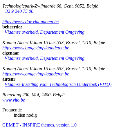
Technologiepark-Zwijnaarde 68
,
Gent
,
9052
,
België
+32 9 240 75 00
https://www.dov.vlaanderen.be
beheerder
Vlaamse overheid, Departement Omgeving
Koning Albert II-laan 15 bus 553
,
Brussel
,
1210
,
België
https://www.omgevingvlaanderen.be
eigenaar
Vlaamse overheid, Departement Omgeving
Koning Albert II-laan 15 bus 553
,
Brussel
,
1210
,
België
https://www.omgevingvlaanderen.be
auteur
Vlaamse Instelling voor Technologisch Onderzoek (VITO)
Boeretang 200
,
Mol
,
2400
,
België
www.vito.be
Frequentie
indien nodig
GEMET - INSPIRE themes, version 1.0