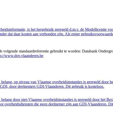
eidsinformatie, is het hergebruik geregeld d.m.v. de Modellicentie voor
nder dat daar kosten aan verbonden zijn. Als enige gebruiksvoorwaarde
eds volgende standaardreferentie gebruikt te worden: Databank Ondergr
ps://www.dov.vlaanderen.be
belang, op niveau van Vlaamse overheidsinstanties is geregeld door h
GDI, door deelnemers GDI-Vlaanderen. Dit gebruik is kosteloos.
belang door niet-Vlaamse overheidsinstanties is geregeld door het Bes
 overheidsdiensten die geen deelnemer zijn aan GDI-Vlaanderen. Dit 