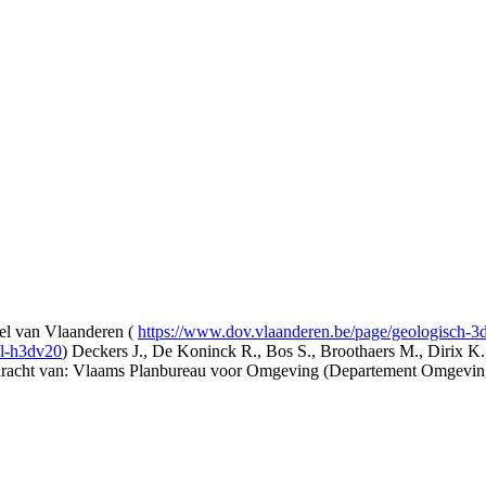
l van Vlaanderen (
https://www.dov.vlaanderen.be/page/geologisch-
el-h3dv20
) Deckers J., De Koninck R., Bos S., Broothaers M., Dirix K.
opdracht van: Vlaams Planbureau voor Omgeving (Departement Omgev