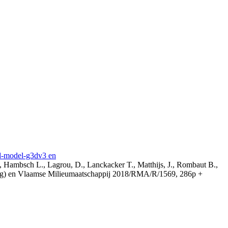
3d-model-g3dv3 en
, Hambsch L., Lagrou, D., Lanckacker T., Matthijs, J., Rombaut B.,
ing) en Vlaamse Milieumaatschappij 2018/RMA/R/1569, 286p +