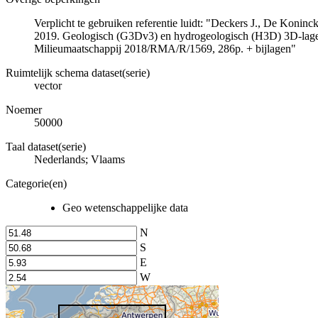
Verplicht te gebruiken referentie luidt: "Deckers J., De Koni
2019. Geologisch (G3Dv3) en hydrogeologisch (H3D) 3D-lage
Milieumaatschappij 2018/RMA/R/1569, 286p. + bijlagen"
Ruimtelijk schema dataset(serie)
vector
Noemer
50000
Taal dataset(serie)
Nederlands; Vlaams
Categorie(en)
Geo wetenschappelijke data
N
S
E
W