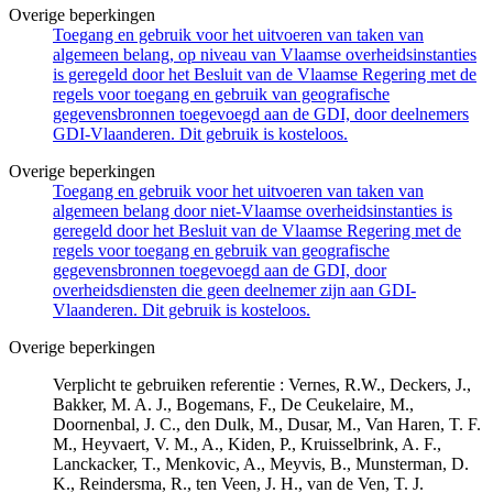
Overige beperkingen
Toegang en gebruik voor het uitvoeren van taken van
algemeen belang, op niveau van Vlaamse overheidsinstanties
is geregeld door het Besluit van de Vlaamse Regering met de
regels voor toegang en gebruik van geografische
gegevensbronnen toegevoegd aan de GDI, door deelnemers
GDI-Vlaanderen. Dit gebruik is kosteloos.
Overige beperkingen
Toegang en gebruik voor het uitvoeren van taken van
algemeen belang door niet-Vlaamse overheidsinstanties is
geregeld door het Besluit van de Vlaamse Regering met de
regels voor toegang en gebruik van geografische
gegevensbronnen toegevoegd aan de GDI, door
overheidsdiensten die geen deelnemer zijn aan GDI-
Vlaanderen. Dit gebruik is kosteloos.
Overige beperkingen
Verplicht te gebruiken referentie : Vernes, R.W., Deckers, J.,
Bakker, M. A. J., Bogemans, F., De Ceukelaire, M.,
Doornenbal, J. C., den Dulk, M., Dusar, M., Van Haren, T. F.
M., Heyvaert, V. M., A., Kiden, P., Kruisselbrink, A. F.,
Lanckacker, T., Menkovic, A., Meyvis, B., Munsterman, D.
K., Reindersma, R., ten Veen, J. H., van de Ven, T. J.