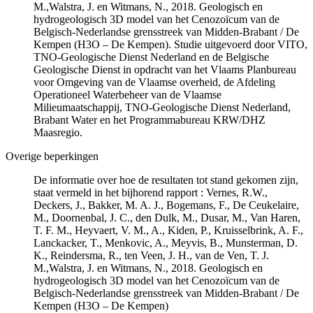
M.,Walstra, J. en Witmans, N., 2018. Geologisch en
hydrogeologisch 3D model van het Cenozoïcum van de
Belgisch-Nederlandse grensstreek van Midden-Brabant / De
Kempen (H3O – De Kempen). Studie uitgevoerd door VITO,
TNO-Geologische Dienst Nederland en de Belgische
Geologische Dienst in opdracht van het Vlaams Planbureau
voor Omgeving van de Vlaamse overheid, de Afdeling
Operationeel Waterbeheer van de Vlaamse
Milieumaatschappij, TNO-Geologische Dienst Nederland,
Brabant Water en het Programmabureau KRW/DHZ
Maasregio.
Overige beperkingen
De informatie over hoe de resultaten tot stand gekomen zijn,
staat vermeld in het bijhorend rapport : Vernes, R.W.,
Deckers, J., Bakker, M. A. J., Bogemans, F., De Ceukelaire,
M., Doornenbal, J. C., den Dulk, M., Dusar, M., Van Haren,
T. F. M., Heyvaert, V. M., A., Kiden, P., Kruisselbrink, A. F.,
Lanckacker, T., Menkovic, A., Meyvis, B., Munsterman, D.
K., Reindersma, R., ten Veen, J. H., van de Ven, T. J.
M.,Walstra, J. en Witmans, N., 2018. Geologisch en
hydrogeologisch 3D model van het Cenozoïcum van de
Belgisch-Nederlandse grensstreek van Midden-Brabant / De
Kempen (H3O – De Kempen)