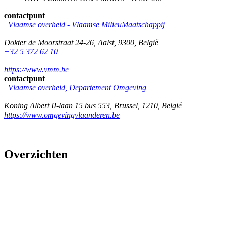
contactpunt
Vlaamse overheid - Vlaamse MilieuMaatschappij
Dokter de Moorstraat 24-26
,
Aalst
,
9300
,
België
+32 5 372 62 10
https://www.vmm.be
contactpunt
Vlaamse overheid, Departement Omgeving
Koning Albert II-laan 15 bus 553
,
Brussel
,
1210
,
België
https://www.omgevingvlaanderen.be
Overzichten