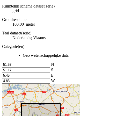
Ruimtelijk schema dataset(serie)
grid
Grondresolutie
100.00 meter
Taal dataset(serie)
Nederlands; Vlaams
Categorie(en)
Geo wetenschappelijke data
N
S
E
W