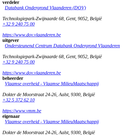
verdeler
Databank Ondergrond Vlaanderen (DOV)
Technologiepark-Zwijnaarde 68
,
Gent
,
9052
,
België
+32 9 240 75 00
https://www.dov.vlaanderen.be
uitgever
Ondersteunend Centrum Databank Ondergrond Vlaanderen
Technologiepark-Zwijnaarde 68
,
Gent
,
9052
,
België
+32 9 240 75 00
https://www.dov.vlaanderen.be
beheerder
Vlaamse overheid - Vlaamse MilieuMaatschappij
Dokter de Moorstraat 24-26
,
Aalst
,
9300
,
België
+32 5 372 62 10
https://www.vmm.be
eigenaar
Vlaamse overheid - Vlaamse MilieuMaatschappij
Dokter de Moorstraat 24-26
,
Aalst
,
9300
,
België