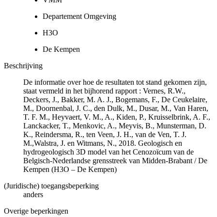
Departement Omgeving
H3O
De Kempen
Beschrijving
De informatie over hoe de resultaten tot stand gekomen zijn,
staat vermeld in het bijhorend rapport : Vernes, R.W.,
Deckers, J., Bakker, M. A. J., Bogemans, F., De Ceukelaire,
M., Doornenbal, J. C., den Dulk, M., Dusar, M., Van Haren,
T. F. M., Heyvaert, V. M., A., Kiden, P., Kruisselbrink, A. F.,
Lanckacker, T., Menkovic, A., Meyvis, B., Munsterman, D.
K., Reindersma, R., ten Veen, J. H., van de Ven, T. J.
M.,Walstra, J. en Witmans, N., 2018. Geologisch en
hydrogeologisch 3D model van het Cenozoïcum van de
Belgisch-Nederlandse grensstreek van Midden-Brabant / De
Kempen (H3O – De Kempen)
(Juridische) toegangsbeperking
anders
Overige beperkingen