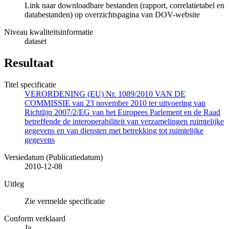
Link naar downloadbare bestanden (rapport, correlatietabel en
databestanden) op overzichtspagina van DOV-website
Niveau kwaliteitsinformatie
dataset
Resultaat
Titel specificatie
VERORDENING (EU) Nr. 1089/2010 VAN DE
COMMISSIE van 23 november 2010 ter uitvoering van
Richtlijn 2007/2/EG van het Europees Parlement en de Raad
betreffende de interoperabiliteit van verzamelingen ruimtelijke
gegevens en van diensten met betrekking tot ruimtelijke
gegevens
Versiedatum (Publicatiedatum)
2010-12-08
Uitleg
Zie vermelde specificatie
Conform verklaard
Ja