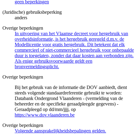
geen beperkingen
(Juridische) gebruiksbeperking
anders
Overige beperkingen
In uitvoering van het Vlaamse decreet voor hergebruik van
overheidsinformatie, is het hergebruik geregeld d.m.v. de
Modellicentie voor gratis hergebruik. Dit betekent dat elk
commercieel of niet-commercieel hergebruik voor onbepaalde
duur is toegelaten, zonder dat daar kosten aan verbonden zijn.
Als enige gebruiksvoorwaarde geldt een
bronvermeldingsplicht.
Overige beperkingen
Bij het gebruik van de informatie die DOV aanbiedt, dient
steeds volgende standaardreferentie gebruikt te worden:
Databank Ondergrond Vlaanderen - (vermelding van de
beheerder en de specifieke geraadpleegde gegevens) -
Geraadpleegd op dd/mm/jjjj, op
https://www.dov.vlaanderen.be
Overige beperkingen
Volgende aansprakelijkheidsbepalingen gelden.