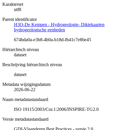
Karakterset
utf8
Parent identificator
H3O-De Kempen - Hydrogeologie- Diktekaarten
hydrogeologische eenheden
674bda0a-e3b8-4b0a-b18d-fb41c7e86e45
Hiërarchisch niveau
dataset
Beschrijving hiërarchisch niveau
dataset
Metadata wijzigingsdatum
2026-06-22
Naam metadatastandaard
ISO 19115/2003/Cor.1:2006/INSPIRE-TG2.0
Versie metadatastandaard
GDI-Vlaanderen Best Practices - versie 2.0