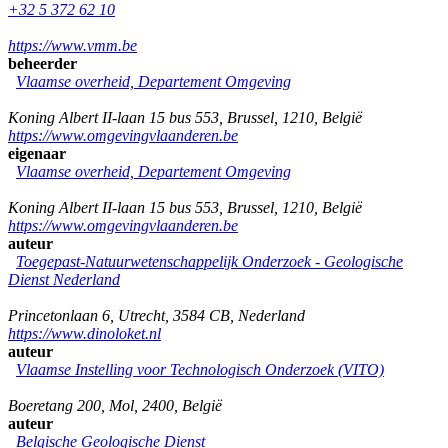
+32 5 372 62 10
https://www.vmm.be
beheerder
Vlaamse overheid, Departement Omgeving
Koning Albert II-laan 15 bus 553
,
Brussel
,
1210
,
België
https://www.omgevingvlaanderen.be
eigenaar
Vlaamse overheid, Departement Omgeving
Koning Albert II-laan 15 bus 553
,
Brussel
,
1210
,
België
https://www.omgevingvlaanderen.be
auteur
Toegepast-Natuurwetenschappelijk Onderzoek - Geologische
Dienst Nederland
Princetonlaan 6
,
Utrecht
,
3584 CB
,
Nederland
https://www.dinoloket.nl
auteur
Vlaamse Instelling voor Technologisch Onderzoek (VITO)
Boeretang 200
,
Mol
,
2400
,
België
auteur
Belgische Geologische Dienst