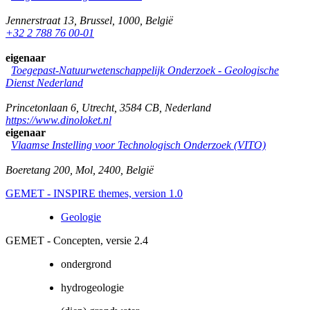
Jennerstraat 13
,
Brussel
,
1000
,
België
+32 2 788 76 00-01
eigenaar
Toegepast-Natuurwetenschappelijk Onderzoek - Geologische
Dienst Nederland
Princetonlaan 6
,
Utrecht
,
3584 CB
,
Nederland
https://www.dinoloket.nl
eigenaar
Vlaamse Instelling voor Technologisch Onderzoek (VITO)
Boeretang 200
,
Mol
,
2400
,
België
GEMET - INSPIRE themes, version 1.0
Geologie
GEMET - Concepten, versie 2.4
ondergrond
hydrogeologie