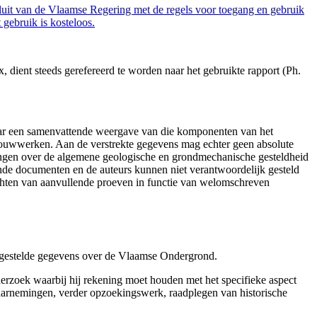
luit van de Vlaamse Regering met de regels voor toegang en gebruik
gebruik is kosteloos.
dient steeds gerefereerd te worden naar het gebruikte rapport (Ph.
aar een samenvattende weergave van die komponenten van het
 bouwwerken. Aan de verstrekte gegevens mag echter geen absolute
tingen over de algemene geologische en grondmechanische gesteldheid
ende documenten en de auteurs kunnen niet verantwoordelijk gesteld
chten van aanvullende proeven in functie van welomschreven
r gestelde gegevens over de Vlaamse Ondergrond.
erzoek waarbij hij rekening moet houden met het specifieke aspect
 waarnemingen, verder opzoekingswerk, raadplegen van historische