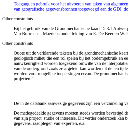
Toegang en gebruik voor het uitvoeren van taken van algemeen 
van geografische gegevensbronnen toegevoegd aan de GDI, door
Other constraints
Bij het gebruik van de Grondmechanische kaart 15.3.1 Antwerpe
Van Burm en J. Maertens onder leiding van E. De Beer en W. 
Other constraints
Quote uit de verklarende teksten bij de grondmechanische ka
geologisch milieu die een rol spelen bij het bodemgebruik en
nauwkeurigheid worden toegekend omwille van de interpolaties
van de ondergrond zoals ze afgeleid kan worden uit de ten tijd
worden voor mogelijke toepassingen ervan. De grondmechanisch
projecten."
De in de databank aanwezige gegevens zijn een verzameling va
De medegedeelde gegevens moeten steeds worden bevestigd door 
van zijn project, studie of interesse. Dit verder onderzoek ka
gegevens, raadplegen van experten, e.a.