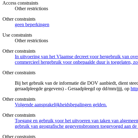
Access constraints
Other restrictions
Other constraints
geen beperkingen
Use constraints
Other restrictions
Other constraints
In uitvoering van het Vlaamse decreet voor hergebruik van overh
commercieel hergebruik voor onbepaalde duur is toegelaten, zo
Other constraints
Bij het gebruik van de informatie die DOV aanbiedt, dient ste
geraadpleegde gegevens) - Geraadpleegd op dd/mm/jjjj, op
htt
Other constraints
Volgende aansprakelijkheidsbepalingen gelden.
Other constraints
Toegang en gebruik voor het uitvoeren van taken van algemeen 
gebruik van geografische gegevensbronnen toegevoegd aan de 
Other constraints