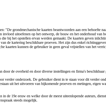
arten: "De grondmechanische kaarten beantwoorden aan een behoefte n
 een invloed uitoefenen op het ontwerp, de bouw en het onderhoud van
 die bij het opstellen ervan werden gemaakt. De kaarten geven inlich
e van de kartering beschikbare proeven. Het zijn dus enkel richtinggev
e kaarten kunnen de gebruiker in geen geval vrijstellen van het verri
n door de overheid en door diverse instellingen en firma's beschikbaa
verder onderzoek. De gebruiker dient in te staan voor dit verder ond
n bestaan uit het uitvoeren van bijkomende proeven en metingen, eigen
 in de 19e eeuw en welke door de meest uiteenlopende auteurs, diensten
genspraak steeds mogelijk.