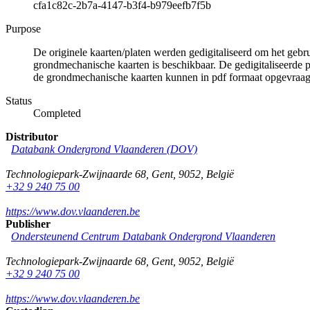
cfa1c82c-2b7a-4147-b3f4-b979eefb7f5b
Purpose
De originele kaarten/platen werden gedigitaliseerd om het gebr
grondmechanische kaarten is beschikbaar. De gedigitaliseerde 
de grondmechanische kaarten kunnen in pdf formaat opgevraa
Status
Completed
Distributor
Databank Ondergrond Vlaanderen (DOV)
Technologiepark-Zwijnaarde 68
,
Gent
,
9052
,
België
+32 9 240 75 00
https://www.dov.vlaanderen.be
Publisher
Ondersteunend Centrum Databank Ondergrond Vlaanderen
Technologiepark-Zwijnaarde 68
,
Gent
,
9052
,
België
+32 9 240 75 00
https://www.dov.vlaanderen.be