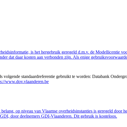
eidsinformatie, is het hergebruik geregeld d.m.v. de Modellicentie voor
nder dat daar kosten aan verbonden zijn. Als enige gebruiksvoorwaarde
eds volgende standaardreferentie gebruikt te worden: Databank Ondergr
ps://www.dov.vlaanderen.be
belang, op niveau van Vlaamse overheidsinstanties is geregeld door h
GDI, door deelnemers GDI-Vlaanderen. Dit gebruik is kosteloos.