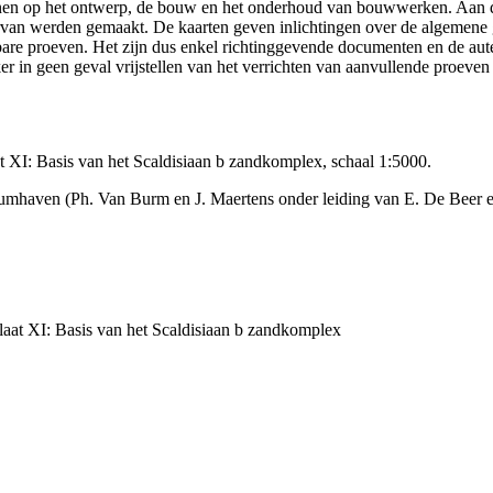
efenen op het ontwerp, de bouw en het onderhoud van bouwwerken. Aan 
n ervan werden gemaakt. De kaarten geven inlichtingen over de algemen
ikbare proeven. Het zijn dus enkel richtinggevende documenten en de au
 in geen geval vrijstellen van het verrichten van aanvullende proeven
XI: Basis van het Scaldisiaan b zandkomplex, schaal 1:5000.
umhaven (Ph. Van Burm en J. Maertens onder leiding van E. De Beer 
at XI: Basis van het Scaldisiaan b zandkomplex