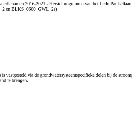
aterlichamen 2016-2021 - Herstelprogramma van het Ledo Paniseliaan 
L_2 en BLKS_0600_GWL_2s)
s is vastgesteld via de grondwatersysteemspecifieke delen bij de str
and te brengen.