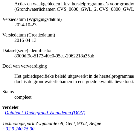
Actie- en waakgebieden i.k.v. herstelprogramma’s voor grondw
(Grondwaterlichamen CVS_0600_GWL_2, CVS_0800_GW
Versiedatum (Wijzigingsdatum)
2024-10-23
Versiedatum (Creatiedatum)
2016-04-13
Dataset(serie) identificator
8900df9e-5173-40c0-95ca-2062218a35ab
Doel van vervaardiging
Het gebiedspecifieke beleid uitgewerkt in de herstelprogramma
doel is de grondwaterlichamen in een goede kwantitatieve toest
Status
compleet
verdeler
Databank Ondergrond Vlaanderen (DOV)
Technologiepark-Zwijnaarde 68
,
Gent
,
9052
,
België
+32 9 240 75 00