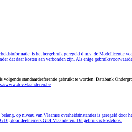
eidsinformatie, is het hergebruik geregeld d.m.v. de Modellicentie voor
nder dat daar kosten aan verbonden zijn. Als enige gebruiksvoorwaarde
eds volgende standaardreferentie gebruikt te worden: Databank Ondergr
ps://www.dov.vlaanderen.be
belang, op niveau van Vlaamse overheidsinstanties is geregeld door h
GDI, door deelnemers GDI-Vlaanderen. Dit gebruik is kosteloos.