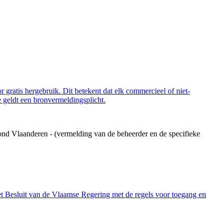
 gratis hergebruik. Dit betekent dat elk commercieel of niet-
 geldt een bronvermeldingsplicht.
ond Vlaanderen - (vermelding van de beheerder en de specifieke
et Besluit van de Vlaamse Regering met de regels voor toegang en