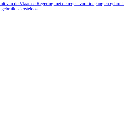
luit van de Vlaamse Regering met de regels voor toegang en gebruik
gebruik is kosteloos.