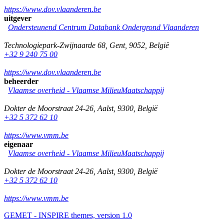
https://www.dov.vlaanderen.be
uitgever
Ondersteunend Centrum Databank Ondergrond Vlaanderen
Technologiepark-Zwijnaarde 68
,
Gent
,
9052
,
België
+32 9 240 75 00
https://www.dov.vlaanderen.be
beheerder
Vlaamse overheid - Vlaamse MilieuMaatschappij
Dokter de Moorstraat 24-26
,
Aalst
,
9300
,
België
+32 5 372 62 10
https://www.vmm.be
eigenaar
Vlaamse overheid - Vlaamse MilieuMaatschappij
Dokter de Moorstraat 24-26
,
Aalst
,
9300
,
België
+32 5 372 62 10
https://www.vmm.be
GEMET - INSPIRE themes, version 1.0