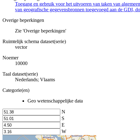
Toegang en gebruik voor het uitvoeren van taken van algemeen 
van geografische gegevensbronnen toegevoegd aan de GDI, door
Overige beperkingen
Zie 'Overige beperkingen'
Ruimtelijk schema dataset(serie)
vector
Noemer
10000
Taal dataset(serie)
Nederlands; Vlaams
Categorie(en)
Geo wetenschappelijke data
N
S
E
W