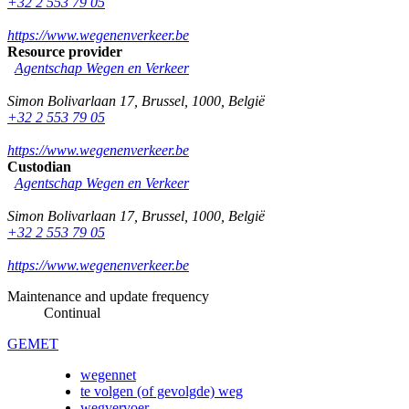
+32 2 553 79 05
https://www.wegenenverkeer.be
Resource provider
Agentschap Wegen en Verkeer
Simon Bolivarlaan 17
,
Brussel
,
1000
,
België
+32 2 553 79 05
https://www.wegenenverkeer.be
Custodian
Agentschap Wegen en Verkeer
Simon Bolivarlaan 17
,
Brussel
,
1000
,
België
+32 2 553 79 05
https://www.wegenenverkeer.be
Maintenance and update frequency
Continual
GEMET
wegennet
te volgen (of gevolgde) weg
wegvervoer