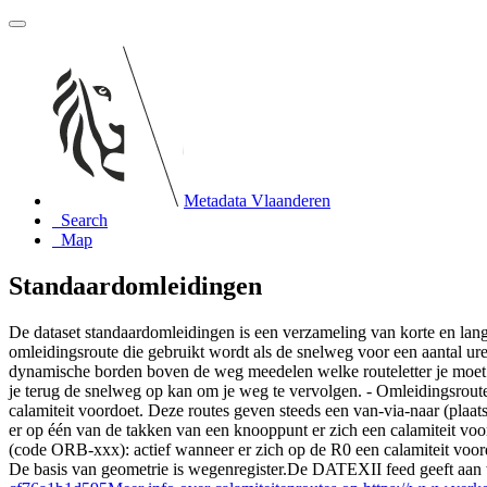
Metadata Vlaanderen
Search
Map
Standaardomleidingen
De dataset standaardomleidingen is een verzameling van korte en l
omleidingsroute die gebruikt wordt als de snelweg voor een aantal uren
dynamische borden boven de weg meedelen welke routeletter je moet v
je terug de snelweg op kan om je weg te vervolgen. - Omleidingsroute
calamiteit voordoet. Deze routes geven steeds een van-via-naar (pl
er op één van de takken van een knooppunt er zich een calamiteit vo
(code ORB-xxx): actief wanneer er zich op de R0 een calamiteit voor
De basis van geometrie is wegenregister.De DATEXII feed geeft aan 