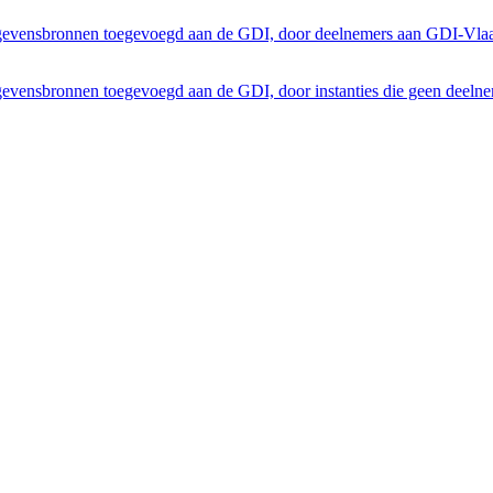
egevensbronnen toegevoegd aan de GDI, door deelnemers aan GDI-Vla
gevensbronnen toegevoegd aan de GDI, door instanties die geen deeln