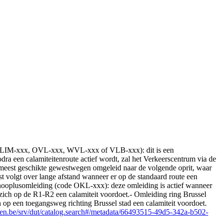
xxx, LIM-xxx, OVL-xxx, WVL-xxx of VLB-xxx): dit is een
odra een calamiteitenroute actief wordt, zal het Verkeerscentrum via de
e meest geschikte gewestwegen omgeleid naar de volgende oprit, waar
t volgt over lange afstand wanneer er op de standaard route een
Knooplusomleiding (code OKL-xxx): deze omleiding is actief wanneer
zich op de R1-R2 een calamiteit voordoet.- Omleiding ring Brussel
op een toegangsweg richting Brussel stad een calamiteit voordoet.
eren.be/srv/dut/catalog.search#/metadata/66493515-49d5-342a-b502-