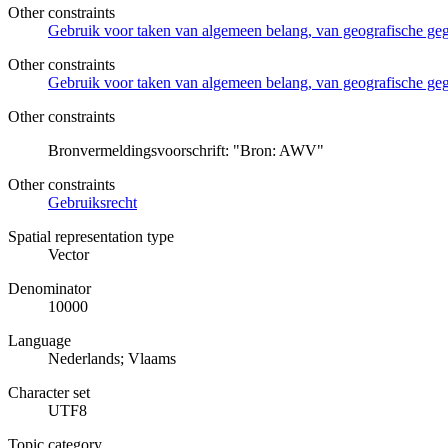
Other constraints
Gebruik voor taken van algemeen belang, van geografische g
Other constraints
Gebruik voor taken van algemeen belang, van geografische ge
Other constraints
Bronvermeldingsvoorschrift: "Bron: AWV"
Other constraints
Gebruiksrecht
Spatial representation type
Vector
Denominator
10000
Language
Nederlands; Vlaams
Character set
UTF8
Topic category