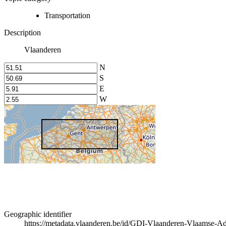
Transportation
Description
Vlaanderen
N
S
E
W
Geographic identifier
https://metadata.vlaanderen.be/id/GDI-Vlaanderen-Vlaamse-A