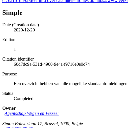
cf76a1b1d595Meer info over calamiteitenroutes op https://www.verke
Simple
Date (Creation date)
2020-12-20
Edition
1
Citation identifier
60d7dc9a-531d-4960-9e4a-f9716e0e0c74
Purpose
Een overzicht hebben van alle mogelijke standaardomleidingen
Status
Completed
Owner
Agentschap Wegen en Verkeer
Simon Bolivarlaan 17
,
Brussel
,
1000
,
België