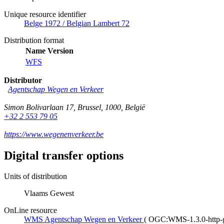
Unique resource identifier
Belge 1972 / Belgian Lambert 72
Distribution format
Name
Version
WFS
Distributor
Agentschap Wegen en Verkeer
Simon Bolivarlaan 17
,
Brussel
,
1000
,
België
+32 2 553 79 05
https://www.wegenenverkeer.be
Digital transfer options
Units of distribution
Vlaams Gewest
OnLine resource
WMS Agentschap Wegen en Verkeer
(
OGC:WMS-1.3.0-http-ge