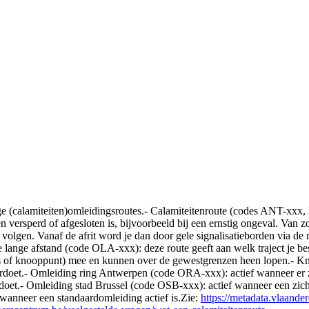
ange (calamiteiten)omleidingsroutes.- Calamiteitenroute (codes ANT-
 versperd of afgesloten is, bijvoorbeeld bij een ernstig ongeval. Van z
olgen. Vanaf de afrit word je dan door gele signalisatieborden via d
 lange afstand (code OLA-xxx): deze route geeft aan welk traject je bes
aats of knooppunt) mee en kunnen over de gewestgrenzen heen lopen.- 
ordoet.- Omleiding ring Antwerpen (code ORA-xxx): actief wanneer er 
doet.- Omleiding stad Brussel (code OSB-xxx): actief wanneer een zich 
wanneer een standaardomleiding actief is.Zie:
https://metadata.vlaand