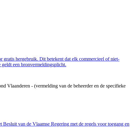
 gratis hergebruik. Dit betekent dat elk commercieel of niet-
 geldt een bronvermeldingsplicht.
ond Vlaanderen - (vermelding van de beheerder en de specifieke
et Besluit van de Vlaamse Regering met de regels voor toegang en