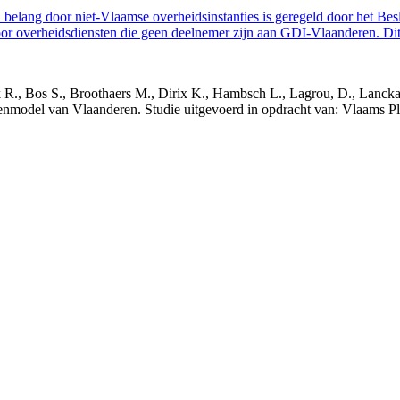
belang door niet-Vlaamse overheidsinstanties is geregeld door het Bes
 overheidsdiensten die geen deelnemer zijn aan GDI-Vlaanderen. Dit 
nck R., Bos S., Broothaers M., Dirix K., Hambsch L., Lagrou, D., Lanck
nmodel van Vlaanderen. Studie uitgevoerd in opdracht van: Vlaams