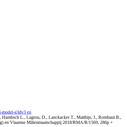
3d-model-g3dv3 en
, Hambsch L., Lagrou, D., Lanckacker T., Matthijs, J., Rombaut B.,
ing) en Vlaamse Milieumaatschappij 2018/RMA/R/1569, 286p +