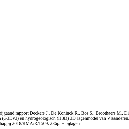
t bijgaand rapport Deckers J., De Koninck R., Bos S., Broothaers M., Di
 (G3Dv3) en hydrogeologisch (H3D) 3D-lagenmodel van Vlaanderen. S
appij 2018/RMA/R/1569, 286p. + bijlagen