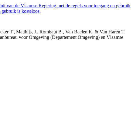
luit van de Vlaamse Regering met de regels voor toegang en gebruik
gebruik is kosteloos.
acker T., Matthijs, J., Rombaut B., Van Baelen K. & Van Haren T.,
 Planbureau voor Omgeving (Departement Omgeving) en Vlaamse