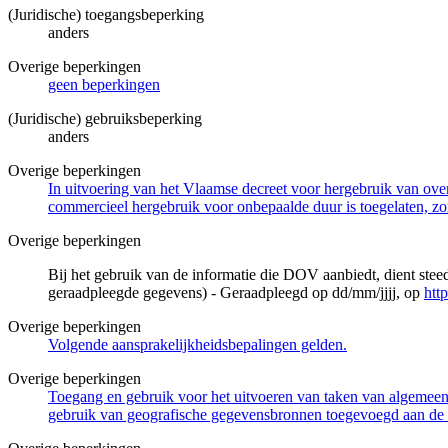
(Juridische) toegangsbeperking
anders
Overige beperkingen
geen beperkingen
(Juridische) gebruiksbeperking
anders
Overige beperkingen
In uitvoering van het Vlaamse decreet voor hergebruik van overh
commercieel hergebruik voor onbepaalde duur is toegelaten, zo
Overige beperkingen
Bij het gebruik van de informatie die DOV aanbiedt, dient ste
geraadpleegde gegevens) - Geraadpleegd op dd/mm/jjjj, op
htt
Overige beperkingen
Volgende aansprakelijkheidsbepalingen gelden.
Overige beperkingen
Toegang en gebruik voor het uitvoeren van taken van algemeen 
gebruik van geografische gegevensbronnen toegevoegd aan de 