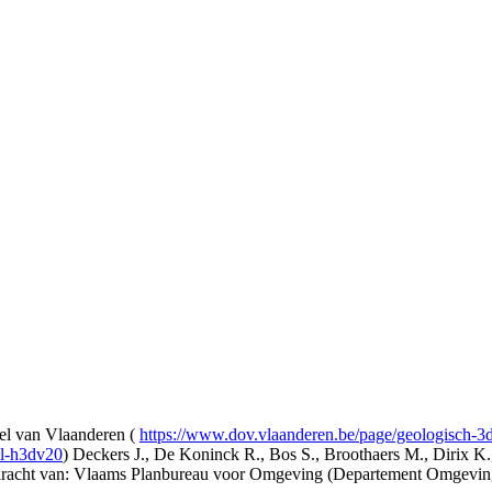
l van Vlaanderen (
https://www.dov.vlaanderen.be/page/geologisch-
el-h3dv20
) Deckers J., De Koninck R., Bos S., Broothaers M., Dirix K.
opdracht van: Vlaams Planbureau voor Omgeving (Departement Omgev