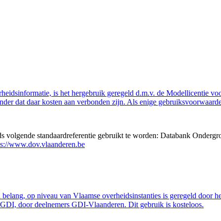
eidsinformatie, is het hergebruik geregeld d.m.v. de Modellicentie voor
nder dat daar kosten aan verbonden zijn. Als enige gebruiksvoorwaarde
eds volgende standaardreferentie gebruikt te worden: Databank Ondergr
ps://www.dov.vlaanderen.be
belang, op niveau van Vlaamse overheidsinstanties is geregeld door h
GDI, door deelnemers GDI-Vlaanderen. Dit gebruik is kosteloos.