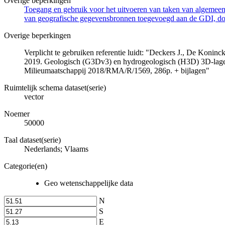
Overige beperkingen
Toegang en gebruik voor het uitvoeren van taken van algemeen 
van geografische gegevensbronnen toegevoegd aan de GDI, door
Overige beperkingen
Verplicht te gebruiken referentie luidt: "Deckers J., De Koni
2019. Geologisch (G3Dv3) en hydrogeologisch (H3D) 3D-lage
Milieumaatschappij 2018/RMA/R/1569, 286p. + bijlagen"
Ruimtelijk schema dataset(serie)
vector
Noemer
50000
Taal dataset(serie)
Nederlands; Vlaams
Categorie(en)
Geo wetenschappelijke data
N
S
E