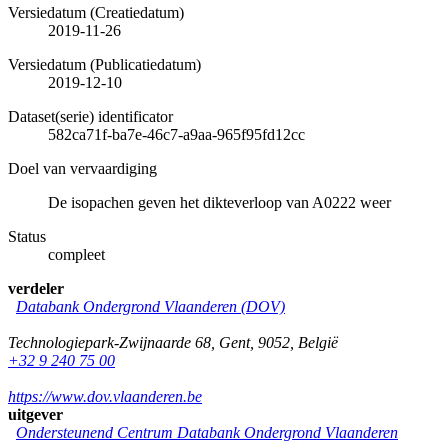
Versiedatum (Creatiedatum)
2019-11-26
Versiedatum (Publicatiedatum)
2019-12-10
Dataset(serie) identificator
582ca71f-ba7e-46c7-a9aa-965f95fd12cc
Doel van vervaardiging
De isopachen geven het dikteverloop van A0222 weer
Status
compleet
verdeler
Databank Ondergrond Vlaanderen (DOV)
Technologiepark-Zwijnaarde 68
,
Gent
,
9052
,
België
+32 9 240 75 00
https://www.dov.vlaanderen.be
uitgever
Ondersteunend Centrum Databank Ondergrond Vlaanderen