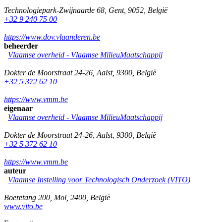
Technologiepark-Zwijnaarde 68
,
Gent
,
9052
,
België
+32 9 240 75 00
https://www.dov.vlaanderen.be
beheerder
Vlaamse overheid - Vlaamse MilieuMaatschappij
Dokter de Moorstraat 24-26
,
Aalst
,
9300
,
België
+32 5 372 62 10
https://www.vmm.be
eigenaar
Vlaamse overheid - Vlaamse MilieuMaatschappij
Dokter de Moorstraat 24-26
,
Aalst
,
9300
,
België
+32 5 372 62 10
https://www.vmm.be
auteur
Vlaamse Instelling voor Technologisch Onderzoek (VITO)
Boeretang 200
,
Mol
,
2400
,
België
www.vito.be