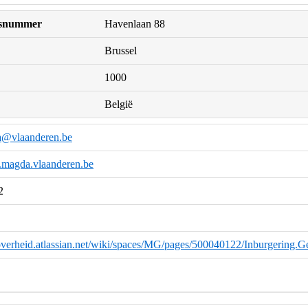
uisnummer
Havenlaan 88
Brussel
1000
België
a@vlaanderen.be
k.magda.vlaanderen.be
2
eoverheid.atlassian.net/wiki/spaces/MG/pages/500040122/Inburgering.