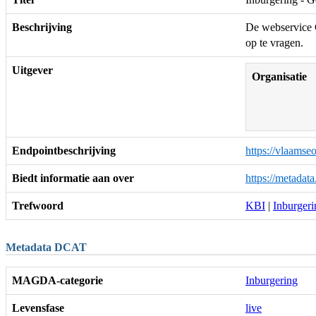
Beschrijving
De webservice G
op te vragen.
Uitgever
Organisatie
Endpointbeschrijving
https://vlaams
Biedt informatie aan over
https://metadat
Trefwoord
KBI
|
Inburgeri
Metadata DCAT
MAGDA-categorie
Inburgering
Levensfase
live