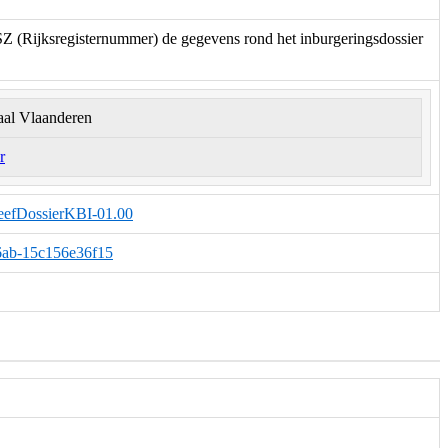
SZ (Rijksregisternummer) de gegevens rond het inburgeringsdossier
aal Vlaanderen
r
GeefDossierKBI-01.00
-a6ab-15c156e36f15