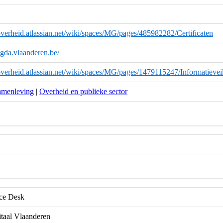
overheid.atlassian.net/wiki/spaces/MG/pages/485982282/Certificaten
magda.vlaanderen.be/
overheid.atlassian.net/wiki/spaces/MG/pages/1479115247/Informatievei
amenleving
|
Overheid en publieke sector
e Desk
itaal Vlaanderen