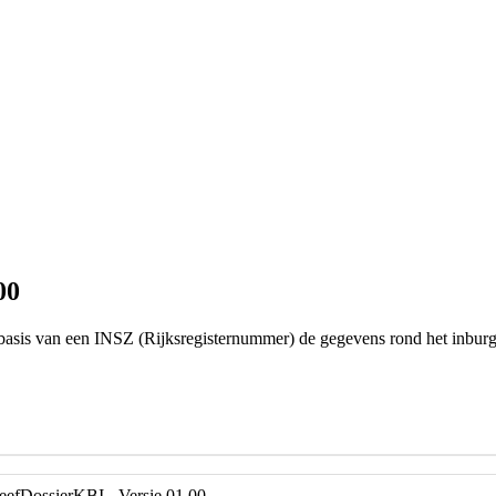
00
basis van een INSZ (Rijksregisternummer) de gegevens rond het inburge
eefDossierKBI - Versie 01.00