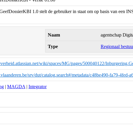
eefDossierKBI 1.0 stelt de gebruiker in staat om op basis van een IN
Naam
agentschap Digit
Type
Regionaal bestuu
eoverheid.atlassian.net/wiki/spaces/MG/pages/500040122/Inburgering.
a.vlaanderen.be/srv/dut/catalog.search#/metadata/c48be490-fa79-4fed
ng
|
MAGDA
|
Integrator