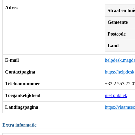
Adres
Straat en h
Gemeente
Postcode
Land
E-mail
helpdesk.magd
Contactpagina
https://helpdes
Telefoonnummer
+32 2 553 72 0
Toegankelijkheid
niet publiek
Landingspagina
https://vlaams
Extra informatie