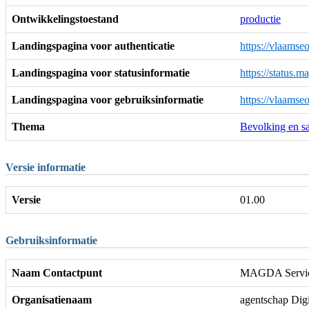
Ontwikkelingstoestand
productie
Landingspagina voor authenticatie
https://vlaamse
Landingspagina voor statusinformatie
https://status.
Landingspagina voor gebruiksinformatie
https://vlaamse
Thema
Bevolking en s
Versie informatie
Versie
01.00
Gebruiksinformatie
Naam Contactpunt
MAGDA Servic
Organisatienaam
agentschap Dig