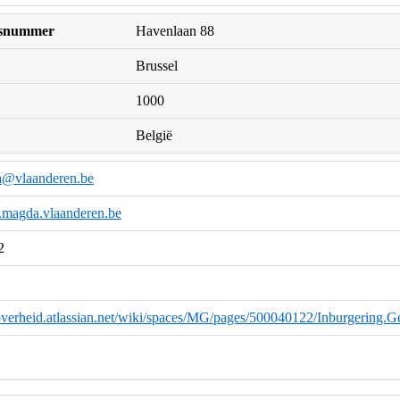
uisnummer
Havenlaan 88
Brussel
1000
België
a@vlaanderen.be
k.magda.vlaanderen.be
2
eoverheid.atlassian.net/wiki/spaces/MG/pages/500040122/Inburgering.