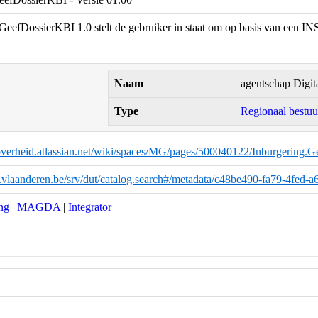
eefDossierKBI 1.0 stelt de gebruiker in staat om op basis van een IN
Naam
agentschap Digit
Type
Regionaal bestuu
eoverheid.atlassian.net/wiki/spaces/MG/pages/500040122/Inburgering.
a.vlaanderen.be/srv/dut/catalog.search#/metadata/c48be490-fa79-4fed
ng
|
MAGDA
|
Integrator