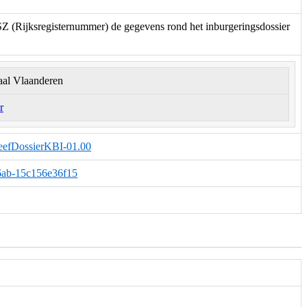
SZ (Rijksregisternummer) de gegevens rond het inburgeringsdossier
aal Vlaanderen
r
GeefDossierKBI-01.00
-a6ab-15c156e36f15