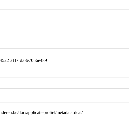
-4522-a1f7-d38e7056e489
anderen.be/doc/applicatieprofiel/metadata-dcat/