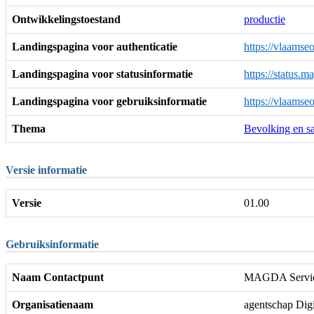
Ontwikkelingstoestand
productie
Landingspagina voor authenticatie
https://vlaamse
Landingspagina voor statusinformatie
https://status.
Landingspagina voor gebruiksinformatie
https://vlaamse
Thema
Bevolking en s
Versie informatie
Versie
01.00
Gebruiksinformatie
Naam Contactpunt
MAGDA Servic
Organisatienaam
agentschap Dig