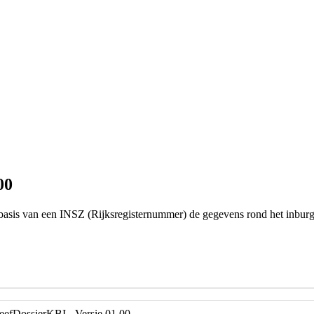
00
basis van een INSZ (Rijksregisternummer) de gegevens rond het inburge
eefDossierKBI - Versie 01.00