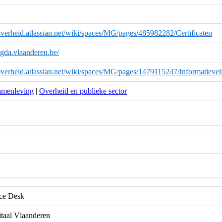
overheid.atlassian.net/wiki/spaces/MG/pages/485982282/Certificaten
magda.vlaanderen.be/
overheid.atlassian.net/wiki/spaces/MG/pages/1479115247/Informatievei
amenleving
|
Overheid en publieke sector
e Desk
itaal Vlaanderen