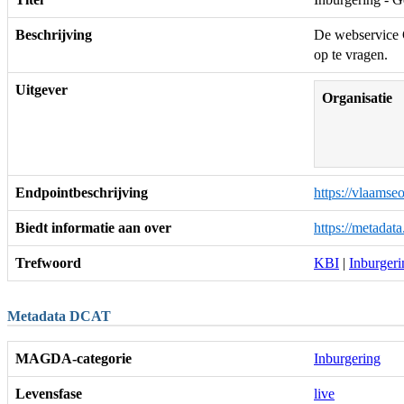
Beschrijving
De webservice G
op te vragen.
Uitgever
Organisatie
Endpointbeschrijving
https://vlaams
Biedt informatie aan over
https://metadat
Trefwoord
KBI
|
Inburgeri
Metadata DCAT
MAGDA-categorie
Inburgering
Levensfase
live