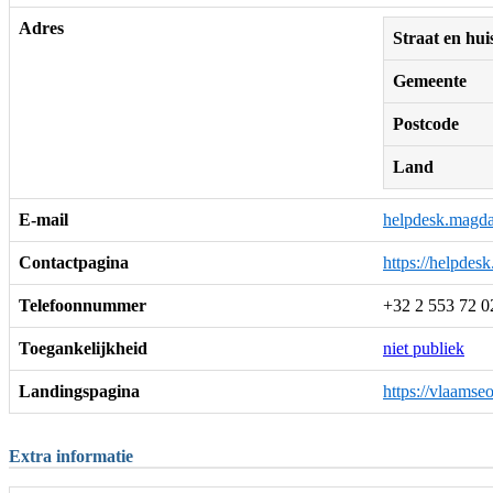
Adres
Straat en h
Gemeente
Postcode
Land
E-mail
helpdesk.magd
Contactpagina
https://helpdes
Telefoonnummer
+32 2 553 72 0
Toegankelijkheid
niet publiek
Landingspagina
https://vlaams
Extra informatie