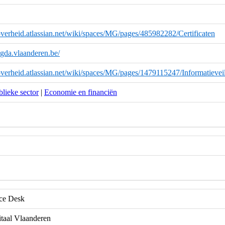
overheid.atlassian.net/wiki/spaces/MG/pages/485982282/Certificaten
magda.vlaanderen.be/
overheid.atlassian.net/wiki/spaces/MG/pages/1479115247/Informatievei
lieke sector
|
Economie en financiën
e Desk
itaal Vlaanderen