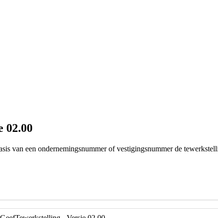
e 02.00
 basis van een ondernemingsnummer of vestigingsnummer de tewerkstell
GeefTewerkstelling - Versie 02.00