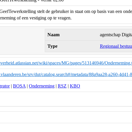
eefTewerkstelling stelt de gebruiker in staat om op basis van een o
rneming of een vestiging op te vragen.
Naam
agentschap Digit
Type
Regionaal bestuu
eoverheid.atlassian.net/wiki/spaces/MG/pages/513146946/Onderneming
ta.vlaanderen.be/srv/dut/catalog.search#/metadata/88a9aa28-a260-4d4
grator
|
BOSA
|
Onderneming
|
RSZ
|
KBO