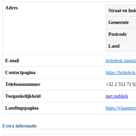
Adres
Straat en h
Gemeente
Postcode
Land
E-mail
helpdesk.magd
Contactpagina
https://helpdes
Telefoonnummer
+32 2 553 72 0
Toegankelijkheid
niet publiek
Landingspagina
https://vlaams
Extra informatie