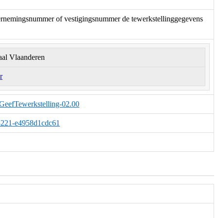
ndernemingsnummer of vestigingsnummer de tewerkstellinggegevens
aal Vlaanderen
r
.GeefTewerkstelling-02.00
1-8221-e4958d1cdc61