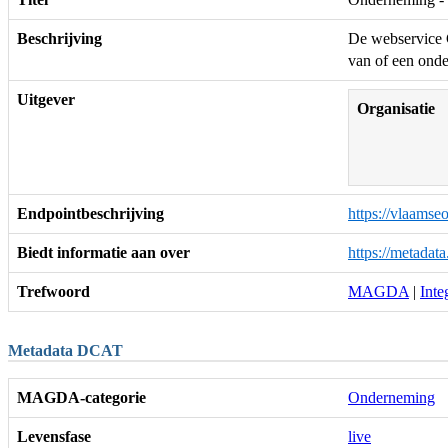
Beschrijving
De webservice G
van of een onde
Uitgever
Organisatie
Endpointbeschrijving
https://vlaams
Biedt informatie aan over
https://metada
Trefwoord
MAGDA
|
Inte
Metadata DCAT
MAGDA-categorie
Onderneming
Levensfase
live