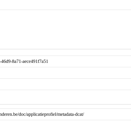
-46d9-8a71-aece491f7a51
anderen.be/doc/applicatieprofiel/metadata-dcat/