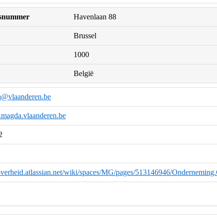
uisnummer
Havenlaan 88
Brussel
1000
België
a@vlaanderen.be
k.magda.vlaanderen.be
2
eoverheid.atlassian.net/wiki/spaces/MG/pages/513146946/Onderneming