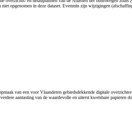
le overzichts- en detailplannen van de Atlassen der buurtwegen zoals 
n niet opgenomen in deze dataset. Evenmin zijn wijzigingen (afschaffin
pmaak van een voor Vlaanderen gebiedsdekkende digitale overzichtsver
 de verdere aantasting van de waardevolle en uiterst kwetsbare papie