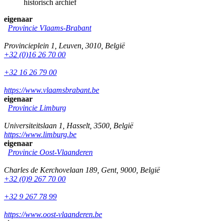
historisch archief
eigenaar
Provincie Vlaams-Brabant
Provincieplein 1
,
Leuven
,
3010
,
België
+32 (0)16 26 70 00
+32 16 26 79 00
https://www.vlaamsbrabant.be
eigenaar
Provincie Limburg
Universiteitslaan 1
,
Hasselt
,
3500
,
België
https://www.limburg.be
eigenaar
Provincie Oost-Vlaanderen
Charles de Kerchovelaan 189
,
Gent
,
9000
,
België
+32 (0)9 267 70 00
+32 9 267 78 99
https://www.oost-vlaanderen.be