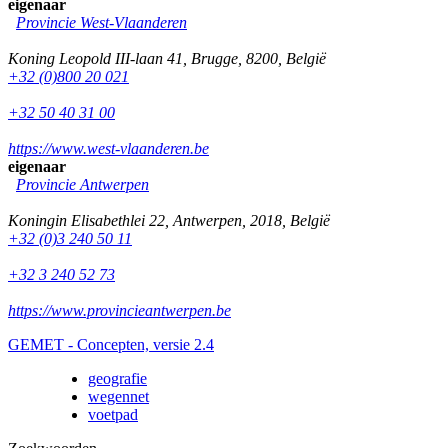
eigenaar
Provincie West-Vlaanderen
Koning Leopold III-laan 41
,
Brugge
,
8200
,
België
+32 (0)800 20 021
+32 50 40 31 00
https://www.west-vlaanderen.be
eigenaar
Provincie Antwerpen
Koningin Elisabethlei 22
,
Antwerpen
,
2018
,
België
+32 (0)3 240 50 11
+32 3 240 52 73
https://www.provincieantwerpen.be
GEMET - Concepten, versie 2.4
geografie
wegennet
voetpad