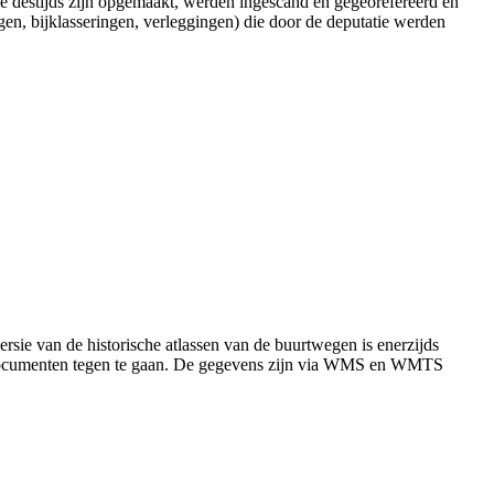
ze destijds zijn opgemaakt, werden ingescand en gegeorefereerd en
gen, bijklasseringen, verleggingen) die door de deputatie werden
sie van de historische atlassen van de buurtwegen is enerzijds
ren documenten tegen te gaan. De gegevens zijn via WMS en WMTS