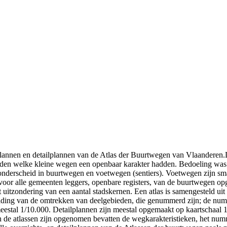
tsplannen en detailplannen van de Atlas der Buurtwegen van Vlaandere
den welke kleine wegen een openbaar karakter hadden. Bedoeling was 
 onderscheid in buurtwegen en voetwegen (sentiers). Voetwegen zijn s
or alle gemeenten leggers, openbare registers, van de buurtwegen opg
tzondering van een aantal stadskernen. Een atlas is samengesteld uit o
iding van de omtrekken van deelgebieden, die genummerd zijn; de num
meestal 1/10.000. Detailplannen zijn meestal opgemaakt op kaartschaal 1
 in de atlassen zijn opgenomen bevatten de wegkarakteristieken, het nu