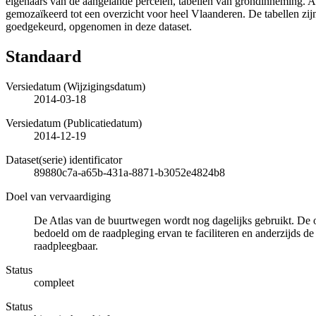
eigenaars van de aangelande percelen, tabellen van grondinneming. Al
gemozaïkeerd tot een overzicht voor heel Vlaanderen. De tabellen zij
goedgekeurd, opgenomen in deze dataset.
Standaard
Versiedatum (Wijzigingsdatum)
2014-03-18
Versiedatum (Publicatiedatum)
2014-12-19
Dataset(serie) identificator
89880c7a-a65b-431a-8871-b3052e4824b8
Doel van vervaardiging
De Atlas van de buurtwegen wordt nog dagelijks gebruikt. De o
bedoeld om de raadpleging ervan te faciliteren en anderzijds
raadpleegbaar.
Status
compleet
Status