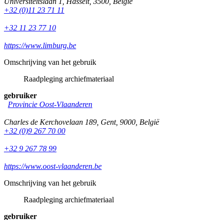
Universiteitslaan 1
,
Hasselt
,
3500
,
België
+32 (0)11 23 71 11
+32 11 23 77 10
https://www.limburg.be
Omschrijving van het gebruik
Raadpleging archiefmateriaal
gebruiker
Provincie Oost-Vlaanderen
Charles de Kerchovelaan 189
,
Gent
,
9000
,
België
+32 (0)9 267 70 00
+32 9 267 78 99
https://www.oost-vlaanderen.be
Omschrijving van het gebruik
Raadpleging archiefmateriaal
gebruiker