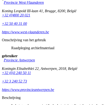
Provincie West-Vlaanderen
Koning Leopold III-laan 41
,
Brugge
,
8200
,
België
+32 (0)800 20 021
+32 50 40 31 00
https://www.west-vlaanderen.be
Omschrijving van het gebruik
Raadpleging archiefmateriaal
gebruiker
Provincie Antwerpen
Koningin Elisabethlei 22
,
Antwerpen
,
2018
,
België
+32 (0)3 240 50 11
+32 3 240 52 73
https://www.provincieantwerpen.be
Beschrijving