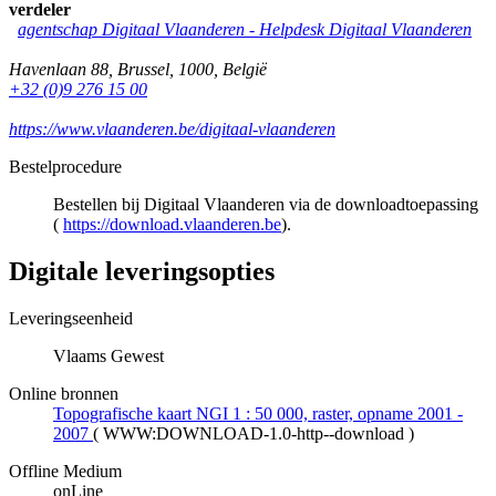
verdeler
agentschap Digitaal Vlaanderen -
Helpdesk Digitaal Vlaanderen
Havenlaan 88
,
Brussel
,
1000
,
België
+32 (0)9 276 15 00
https://www.vlaanderen.be/digitaal-vlaanderen
Bestelprocedure
Bestellen bij Digitaal Vlaanderen via de downloadtoepassing
(
https://download.vlaanderen.be
).
Digitale leveringsopties
Leveringseenheid
Vlaams Gewest
Online bronnen
Topografische kaart NGI 1 : 50 000, raster, opname 2001 -
2007
(
WWW:DOWNLOAD-1.0-http--download
)
Offline Medium
onLine