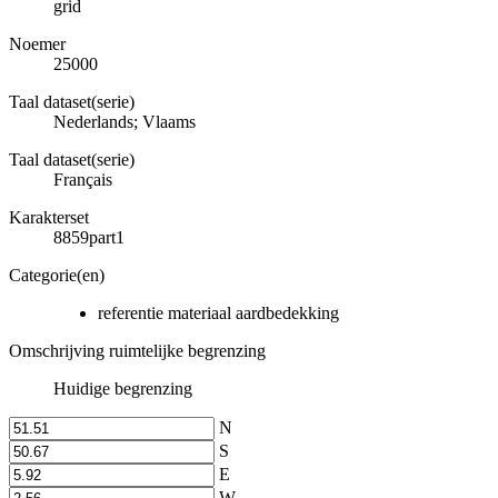
grid
Noemer
25000
Taal dataset(serie)
Nederlands; Vlaams
Taal dataset(serie)
Français
Karakterset
8859part1
Categorie(en)
referentie materiaal aardbedekking
Omschrijving ruimtelijke begrenzing
Huidige begrenzing
N
S
E
W