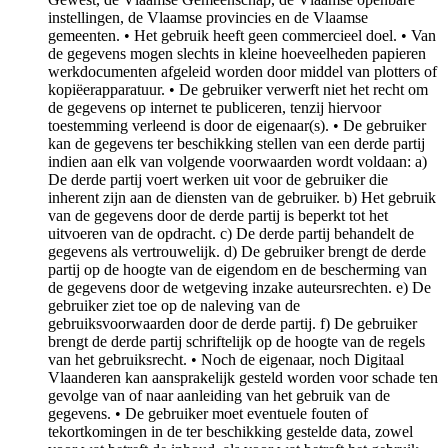
instellingen, de Vlaamse provincies en de Vlaamse
gemeenten. • Het gebruik heeft geen commercieel doel. • Van
de gegevens mogen slechts in kleine hoeveelheden papieren
werkdocumenten afgeleid worden door middel van plotters of
kopiëerapparatuur. • De gebruiker verwerft niet het recht om
de gegevens op internet te publiceren, tenzij hiervoor
toestemming verleend is door de eigenaar(s). • De gebruiker
kan de gegevens ter beschikking stellen van een derde partij
indien aan elk van volgende voorwaarden wordt voldaan: a)
De derde partij voert werken uit voor de gebruiker die
inherent zijn aan de diensten van de gebruiker. b) Het gebruik
van de gegevens door de derde partij is beperkt tot het
uitvoeren van de opdracht. c) De derde partij behandelt de
gegevens als vertrouwelijk. d) De gebruiker brengt de derde
partij op de hoogte van de eigendom en de bescherming van
de gegevens door de wetgeving inzake auteursrechten. e) De
gebruiker ziet toe op de naleving van de
gebruiksvoorwaarden door de derde partij. f) De gebruiker
brengt de derde partij schriftelijk op de hoogte van de regels
van het gebruiksrecht. • Noch de eigenaar, noch Digitaal
Vlaanderen kan aansprakelijk gesteld worden voor schade ten
gevolge van of naar aanleiding van het gebruik van de
gegevens. • De gebruiker moet eventuele fouten of
tekortkomingen in de ter beschikking gestelde data, zowel