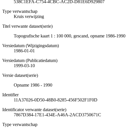
538C1EFA-C754-4CBC-AC2D-D81E6D929807
Type verwantschap
Kruis verwijzing
Titel verwante dataset(serie)
Topografische kaart 1 : 100 000, gescand, opname 1986-1990
Versiedatum (Wijzigingsdatum)
1986-01-01
Versiedatum (Publicatiedatum)
1999-03-10
Versie dataset(serie)
Opname 1986 - 1990
Identifier
11A37026-0D50-48B0-8285-456F502F1F0D
Identificator verwante dataset(serie)
7867D384-17E1-434E-A46A-2ACD3750671C
Type verwantschap