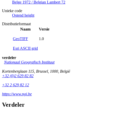
Belge 1972 / Belgian Lambert 72
Unieke code
Ostend height
Distributieformaat
Naam
Versie
GeoTIFF
1.0
Esri ASCII grid
verdeler
Nationaal Geografisch Instituut
Kortenberglaan 115
,
Brussel
,
1000
,
België
+32 (0)2 629 82 82
+32 2 629 82 12
https://www.ngi.be
Verdeler