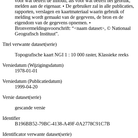
voor wat betreft de inhoud, als voor wat betreft het gebruik,
melden aan de eigenaar. • De gebruiker zal in alle publicaties,
rapporten, verslagen en kaartmateriaal waarin gebruik of
melding wordt gemaakt van de gegevens, de bron en de
eigendom van de gegevens opnemen. •
Bronvermeldingsvoorschrift: “<naam dataset>, © Nationaal
Geografisch Instituut”.
Titel verwante dataset(serie)
Topografische kaart NGI 1 : 10 000 raster, Klassieke reeks
Versiedatum (Wijzigingsdatum)
1978-01-01
Versiedatum (Publicatiedatum)
1999-04-20
Versie dataset(serie)
gescande versie
Identifier
B196BB52-79BC-4138-A49F-0A2778C91C7B
Identificator verwante dataset(serie)