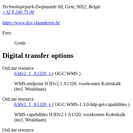
Technologiepark-Zwijnaarde 68
,
Gent
,
9052
,
België
+32 9 240 75 00
https://www.dov.vlaanderen.be
Fees
Gratis
Digital transfer options
OnLine resource
h3dv2_1_A1320_v
(
OGC:WMS
)
WMS-endpoint H3Dv2.1 A1320, voorkomen Kolenkalk
(incl. Wealdiaan)
OnLine resource
h3dv2_1_A1320_v
(
OGC:WMS-1.3.0-http-get-capabilities
)
WMS-capabilities H3Dv2.1 A1320, voorkomen Kolenkalk
(incl. Wealdiaan)
OnLine resource