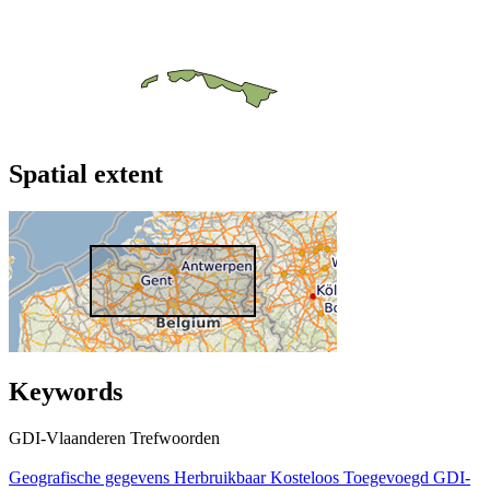
Spatial extent
Keywords
GDI-Vlaanderen Trefwoorden
Geografische gegevens
Herbruikbaar
Kosteloos
Toegevoegd GDI-