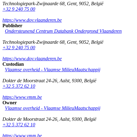
Technologiepark-Zwijnaarde 68
,
Gent
,
9052
,
België
+32 9 240 75 00
https://www.dov.vlaanderen.be
Publisher
Ondersteunend Centrum Databank Ondergrond Vlaanderen
Technologiepark-Zwijnaarde 68
,
Gent
,
9052
,
België
+32 9 240 75 00
https://www.dov.vlaanderen.be
Custodian
Vlaamse overheid - Vlaamse MilieuMaatschappij
Dokter de Moorstraat 24-26
,
Aalst
,
9300
,
België
+32 5 372 62 10
https://www.vmm.be
Owner
Vlaamse overheid - Vlaamse MilieuMaatschappij
Dokter de Moorstraat 24-26
,
Aalst
,
9300
,
België
+32 5 372 62 10
https://www.vmm.be