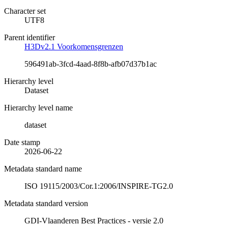
Character set
UTF8
Parent identifier
H3Dv2.1 Voorkomensgrenzen
596491ab-3fcd-4aad-8f8b-afb07d37b1ac
Hierarchy level
Dataset
Hierarchy level name
dataset
Date stamp
2026-06-22
Metadata standard name
ISO 19115/2003/Cor.1:2006/INSPIRE-TG2.0
Metadata standard version
GDI-Vlaanderen Best Practices - versie 2.0