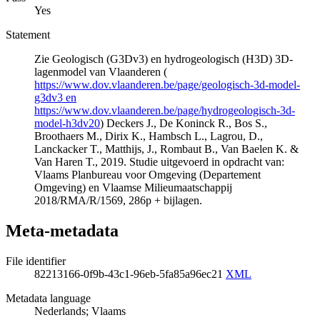
Yes
Statement
Zie Geologisch (G3Dv3) en hydrogeologisch (H3D) 3D-
lagenmodel van Vlaanderen (
https://www.dov.vlaanderen.be/page/geologisch-3d-model-
g3dv3 en
https://www.dov.vlaanderen.be/page/hydrogeologisch-3d-
model-h3dv20
) Deckers J., De Koninck R., Bos S.,
Broothaers M., Dirix K., Hambsch L., Lagrou, D.,
Lanckacker T., Matthijs, J., Rombaut B., Van Baelen K. &
Van Haren T., 2019. Studie uitgevoerd in opdracht van:
Vlaams Planbureau voor Omgeving (Departement
Omgeving) en Vlaamse Milieumaatschappij
2018/RMA/R/1569, 286p + bijlagen.
Meta-metadata
File identifier
82213166-0f9b-43c1-96eb-5fa85a96ec21
XML
Metadata language
Nederlands; Vlaams