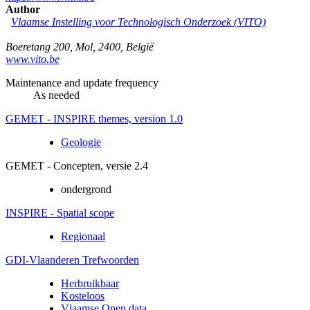
Author
Vlaamse Instelling voor Technologisch Onderzoek (VITO)
Boeretang 200
,
Mol
,
2400
,
België
www.vito.be
Maintenance and update frequency
As needed
GEMET - INSPIRE themes, version 1.0
Geologie
GEMET - Concepten, versie 2.4
ondergrond
INSPIRE - Spatial scope
Regionaal
GDI-Vlaanderen Trefwoorden
Herbruikbaar
Kosteloos
Vlaamse Open data