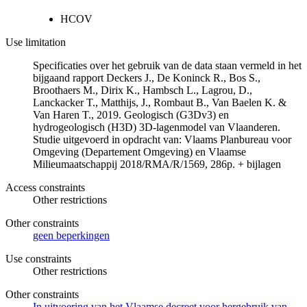
HCOV
Use limitation
Specificaties over het gebruik van de data staan vermeld in het
bijgaand rapport Deckers J., De Koninck R., Bos S.,
Broothaers M., Dirix K., Hambsch L., Lagrou, D.,
Lanckacker T., Matthijs, J., Rombaut B., Van Baelen K. &
Van Haren T., 2019. Geologisch (G3Dv3) en
hydrogeologisch (H3D) 3D-lagenmodel van Vlaanderen.
Studie uitgevoerd in opdracht van: Vlaams Planbureau voor
Omgeving (Departement Omgeving) en Vlaamse
Milieumaatschappij 2018/RMA/R/1569, 286p. + bijlagen
Access constraints
Other restrictions
Other constraints
geen beperkingen
Use constraints
Other restrictions
Other constraints
In uitvoering van het Vlaamse decreet voor hergebruik van