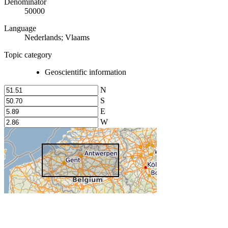
Denominator
50000
Language
Nederlands; Vlaams
Topic category
Geoscientific information
N
S
E
W