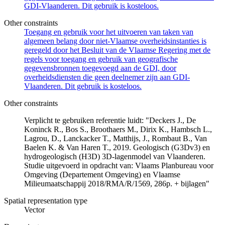
GDI-Vlaanderen. Dit gebruik is kosteloos.
Other constraints
Toegang en gebruik voor het uitvoeren van taken van
algemeen belang door niet-Vlaamse overheidsinstanties is
geregeld door het Besluit van de Vlaamse Regering met de
regels voor toegang en gebruik van geografische
gegevensbronnen toegevoegd aan de GDI, door
overheidsdiensten die geen deelnemer zijn aan GDI-
Vlaanderen. Dit gebruik is kosteloos.
Other constraints
Verplicht te gebruiken referentie luidt: "Deckers J., De
Koninck R., Bos S., Broothaers M., Dirix K., Hambsch L.,
Lagrou, D., Lanckacker T., Matthijs, J., Rombaut B., Van
Baelen K. & Van Haren T., 2019. Geologisch (G3Dv3) en
hydrogeologisch (H3D) 3D-lagenmodel van Vlaanderen.
Studie uitgevoerd in opdracht van: Vlaams Planbureau voor
Omgeving (Departement Omgeving) en Vlaamse
Milieumaatschappij 2018/RMA/R/1569, 286p. + bijlagen"
Spatial representation type
Vector