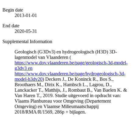
Begin date
2013-01-01
End date
2020-05-31
Supplemental Information
Geologisch (G3Dv3) en hydrogeologisch (H3D) 3D-
lagenmodel van Vlaanderen (
https://www.dov.vlaanderen.be/page/geologisch-3d-model-
g3dv3 en
https://www.dov.vlaanderen.be/page/hydrogeologisch-3d-
model-h3dv20
) Deckers J., De Koninck R., Bos S.,
Broothaers M., Dirix K., Hambsch L., Lagrou, D.,
Lanckacker T., Matthijs, J., Rombaut B., Van Baelen K. &
Van Haren T., 2019. Studie uitgevoerd in opdracht van:
Vlaams Planbureau voor Omgeving (Departement
Omgeving) en Vlaamse Milieumaatschappij
2018/RMA/R/1569, 286p + bijlagen.