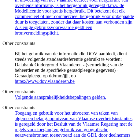
overheidsinformatie, is het hergebruik geregeld d.m.v. de
Modellicentie voor gratis hergebruik. Dit betekent dat elk
commercieel of niet-commercieel hergebruik voor onbepaalde
duur is toegelaten, zonder dat daar kosten aan verbonden zijn.
Als enige gebruiksvoorwaarde geldt een
bronvermeldingsplicht.
Other constraints
Bij het gebruik van de informatie die DOV aanbiedt, dient
steeds volgende standaardreferentie gebruikt te worden:
Databank Ondergrond Vlaanderen - (vermelding van de
beheerder en de specifieke geraadpleegde gegevens) -
Geraadpleegd op dd/mm/jjjj, op
https://www.dov.vlaanderen.be
Other constraints
Volgende aansprakelijkheidsbepalingen gelden.
Other constraints
Toegang en gebruik voor het uitvoeren van taken van
algemeen belang, op niveau van Vlaamse overheidsinstanties
is geregeld door het Besluit van de Vlaamse Regering met de
regels voor toegang en gebruik van geografische
gegevensbronnen toegevoegd aan de GDI, door deelnemers