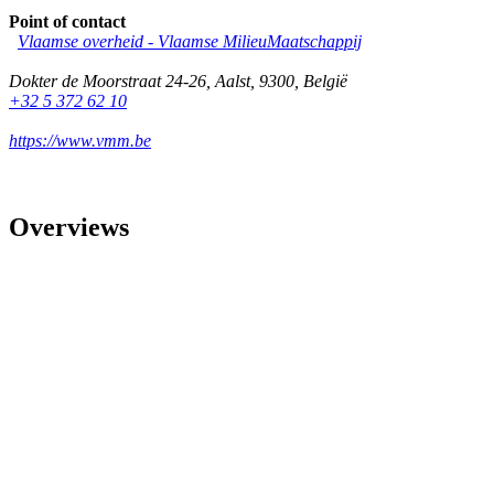
Point of contact
Vlaamse overheid - Vlaamse MilieuMaatschappij
Dokter de Moorstraat 24-26
,
Aalst
,
9300
,
België
+32 5 372 62 10
https://www.vmm.be
Overviews