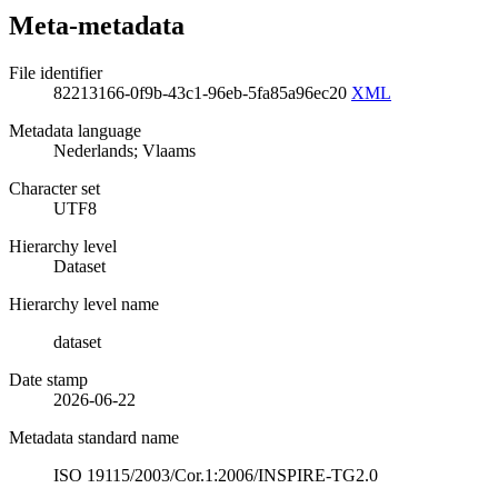
Meta-metadata
File identifier
82213166-0f9b-43c1-96eb-5fa85a96ec20
XML
Metadata language
Nederlands; Vlaams
Character set
UTF8
Hierarchy level
Dataset
Hierarchy level name
dataset
Date stamp
2026-06-22
Metadata standard name
ISO 19115/2003/Cor.1:2006/INSPIRE-TG2.0