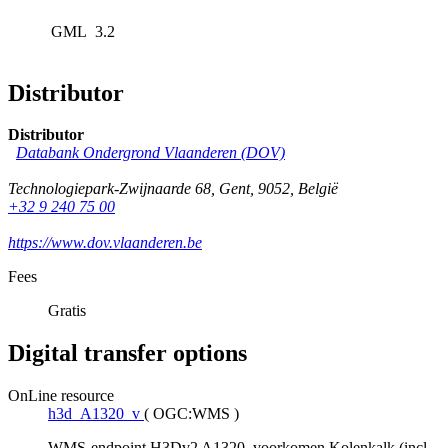
GML
3.2
Distributor
Distributor
Databank Ondergrond Vlaanderen (DOV)
Technologiepark-Zwijnaarde 68
,
Gent
,
9052
,
België
+32 9 240 75 00
https://www.dov.vlaanderen.be
Fees
Gratis
Digital transfer options
OnLine resource
h3d_A1320_v
(
OGC:WMS
)
WMS-endpoint H3Dv2 A1320, voorkomen Kolenkalk (incl.