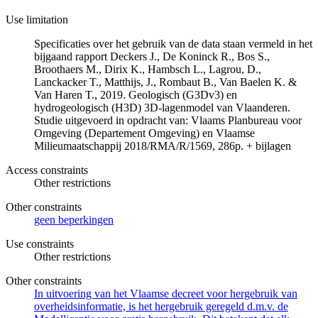
Use limitation
Specificaties over het gebruik van de data staan vermeld in het
bijgaand rapport Deckers J., De Koninck R., Bos S.,
Broothaers M., Dirix K., Hambsch L., Lagrou, D.,
Lanckacker T., Matthijs, J., Rombaut B., Van Baelen K. &
Van Haren T., 2019. Geologisch (G3Dv3) en
hydrogeologisch (H3D) 3D-lagenmodel van Vlaanderen.
Studie uitgevoerd in opdracht van: Vlaams Planbureau voor
Omgeving (Departement Omgeving) en Vlaamse
Milieumaatschappij 2018/RMA/R/1569, 286p. + bijlagen
Access constraints
Other restrictions
Other constraints
geen beperkingen
Use constraints
Other restrictions
Other constraints
In uitvoering van het Vlaamse decreet voor hergebruik van
overheidsinformatie, is het hergebruik geregeld d.m.v. de