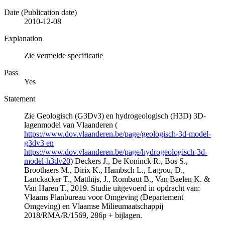
Date (Publication date)
2010-12-08
Explanation
Zie vermelde specificatie
Pass
Yes
Statement
Zie Geologisch (G3Dv3) en hydrogeologisch (H3D) 3D-
lagenmodel van Vlaanderen (
https://www.dov.vlaanderen.be/page/geologisch-3d-model-
g3dv3 en
https://www.dov.vlaanderen.be/page/hydrogeologisch-3d-
model-h3dv20
) Deckers J., De Koninck R., Bos S.,
Broothaers M., Dirix K., Hambsch L., Lagrou, D.,
Lanckacker T., Matthijs, J., Rombaut B., Van Baelen K. &
Van Haren T., 2019. Studie uitgevoerd in opdracht van:
Vlaams Planbureau voor Omgeving (Departement
Omgeving) en Vlaamse Milieumaatschappij
2018/RMA/R/1569, 286p + bijlagen.