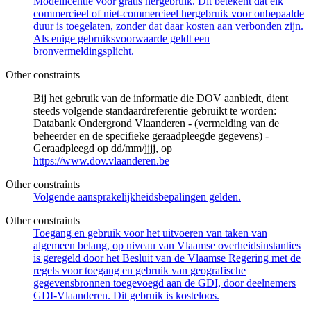
Modellicentie voor gratis hergebruik. Dit betekent dat elk
commercieel of niet-commercieel hergebruik voor onbepaalde
duur is toegelaten, zonder dat daar kosten aan verbonden zijn.
Als enige gebruiksvoorwaarde geldt een
bronvermeldingsplicht.
Other constraints
Bij het gebruik van de informatie die DOV aanbiedt, dient
steeds volgende standaardreferentie gebruikt te worden:
Databank Ondergrond Vlaanderen - (vermelding van de
beheerder en de specifieke geraadpleegde gegevens) -
Geraadpleegd op dd/mm/jjjj, op
https://www.dov.vlaanderen.be
Other constraints
Volgende aansprakelijkheidsbepalingen gelden.
Other constraints
Toegang en gebruik voor het uitvoeren van taken van
algemeen belang, op niveau van Vlaamse overheidsinstanties
is geregeld door het Besluit van de Vlaamse Regering met de
regels voor toegang en gebruik van geografische
gegevensbronnen toegevoegd aan de GDI, door deelnemers
GDI-Vlaanderen. Dit gebruik is kosteloos.