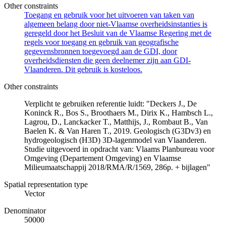
Other constraints
Toegang en gebruik voor het uitvoeren van taken van
algemeen belang door niet-Vlaamse overheidsinstanties is
geregeld door het Besluit van de Vlaamse Regering met de
regels voor toegang en gebruik van geografische
gegevensbronnen toegevoegd aan de GDI, door
overheidsdiensten die geen deelnemer zijn aan GDI-
Vlaanderen. Dit gebruik is kosteloos.
Other constraints
Verplicht te gebruiken referentie luidt: "Deckers J., De
Koninck R., Bos S., Broothaers M., Dirix K., Hambsch L.,
Lagrou, D., Lanckacker T., Matthijs, J., Rombaut B., Van
Baelen K. & Van Haren T., 2019. Geologisch (G3Dv3) en
hydrogeologisch (H3D) 3D-lagenmodel van Vlaanderen.
Studie uitgevoerd in opdracht van: Vlaams Planbureau voor
Omgeving (Departement Omgeving) en Vlaamse
Milieumaatschappij 2018/RMA/R/1569, 286p. + bijlagen"
Spatial representation type
Vector
Denominator
50000