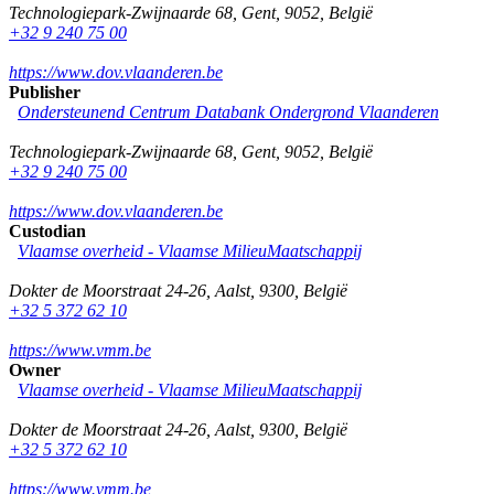
Technologiepark-Zwijnaarde 68
,
Gent
,
9052
,
België
+32 9 240 75 00
https://www.dov.vlaanderen.be
Publisher
Ondersteunend Centrum Databank Ondergrond Vlaanderen
Technologiepark-Zwijnaarde 68
,
Gent
,
9052
,
België
+32 9 240 75 00
https://www.dov.vlaanderen.be
Custodian
Vlaamse overheid - Vlaamse MilieuMaatschappij
Dokter de Moorstraat 24-26
,
Aalst
,
9300
,
België
+32 5 372 62 10
https://www.vmm.be
Owner
Vlaamse overheid - Vlaamse MilieuMaatschappij
Dokter de Moorstraat 24-26
,
Aalst
,
9300
,
België
+32 5 372 62 10
https://www.vmm.be