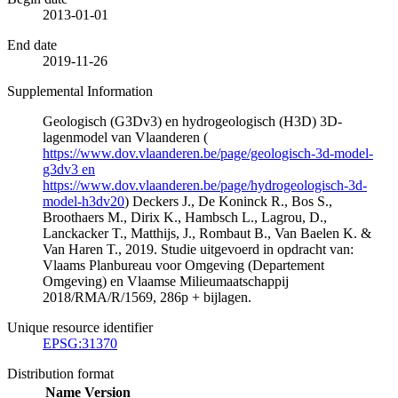
2013-01-01
End date
2019-11-26
Supplemental Information
Geologisch (G3Dv3) en hydrogeologisch (H3D) 3D-
lagenmodel van Vlaanderen (
https://www.dov.vlaanderen.be/page/geologisch-3d-model-
g3dv3 en
https://www.dov.vlaanderen.be/page/hydrogeologisch-3d-
model-h3dv20
) Deckers J., De Koninck R., Bos S.,
Broothaers M., Dirix K., Hambsch L., Lagrou, D.,
Lanckacker T., Matthijs, J., Rombaut B., Van Baelen K. &
Van Haren T., 2019. Studie uitgevoerd in opdracht van:
Vlaams Planbureau voor Omgeving (Departement
Omgeving) en Vlaamse Milieumaatschappij
2018/RMA/R/1569, 286p + bijlagen.
Unique resource identifier
EPSG:31370
Distribution format
Name
Version