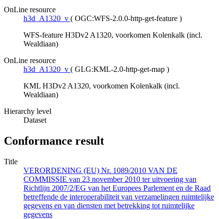
OnLine resource
h3d_A1320_v
(
OGC:WFS-2.0.0-http-get-feature
)
WFS-feature H3Dv2 A1320, voorkomen Kolenkalk (incl.
Wealdiaan)
OnLine resource
h3d_A1320_v
(
GLG:KML-2.0-http-get-map
)
KML H3Dv2 A1320, voorkomen Kolenkalk (incl.
Wealdiaan)
Hierarchy level
Dataset
Conformance result
Title
VERORDENING (EU) Nr. 1089/2010 VAN DE
COMMISSIE van 23 november 2010 ter uitvoering van
Richtlijn 2007/2/EG van het Europees Parlement en de Raad
betreffende de interoperabiliteit van verzamelingen ruimtelijke
gegevens en van diensten met betrekking tot ruimtelijke
gegevens