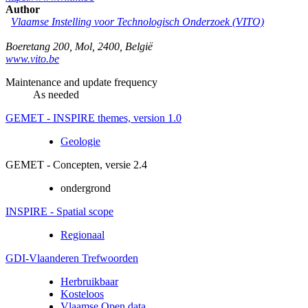
Author
Vlaamse Instelling voor Technologisch Onderzoek (VITO)
Boeretang 200
,
Mol
,
2400
,
België
www.vito.be
Maintenance and update frequency
As needed
GEMET - INSPIRE themes, version 1.0
Geologie
GEMET - Concepten, versie 2.4
ondergrond
INSPIRE - Spatial scope
Regionaal
GDI-Vlaanderen Trefwoorden
Herbruikbaar
Kosteloos
Vlaamse Open data