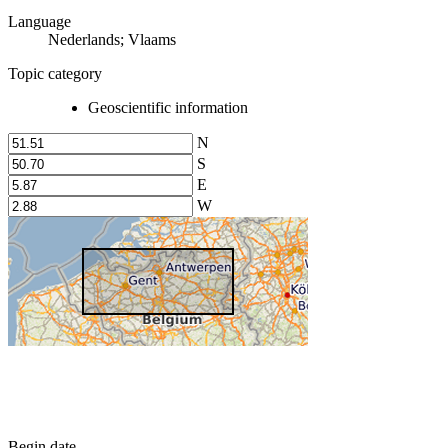
Language
Nederlands; Vlaams
Topic category
Geoscientific information
N
S
E
W
Begin date